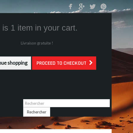
Mon Panier
0
is 1 item in your cart.
s (tax incl.)
g (tax incl.)
Livraison gratuite !
l.)
nue shopping
PROCEED TO CHECKOUT
Identifiez-vous
Rechercher