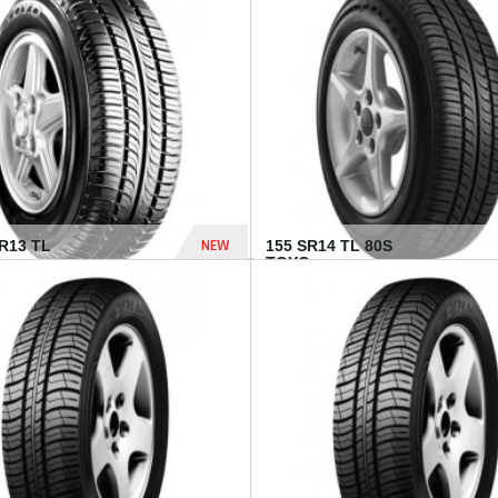
502 Dhs
NEW
TR13 TL
155 SR14 TL 80S
TOYO...
267 Dhs