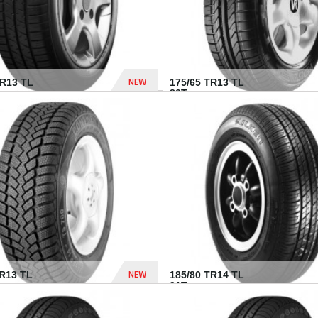
NEW
HR13 TL
175/65 TR13 TL
80T...
394 Dhs
NEW
TR13 TL
185/80 TR14 TL
.
91T...