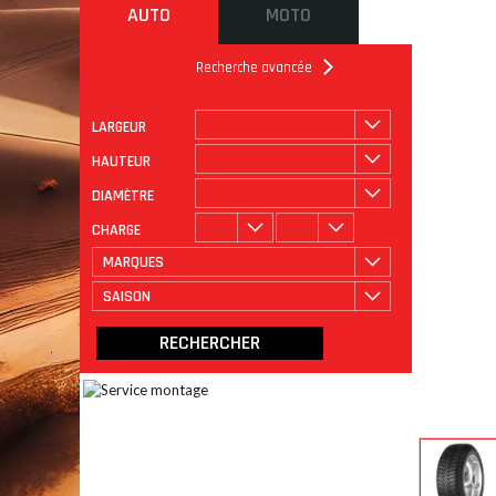
AUTO
MOTO
Recherche avancée
LARGEUR
ROULAGE
CATÉGORIE
HAUTEUR
DIAMÈTRE
CHARGE
MARQUES
SAISON