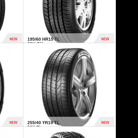
NEW
NEW
195/60 HR15 TL
88H GY...
955 Dhs
521 Dhs
NEW
NEW
255/40 YR19 TL
96Y PI...