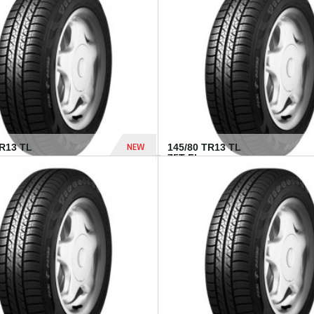
282 Dhs
NEW
TR13 TL
145/80 TR13 TL
75T FI...
307 Dhs