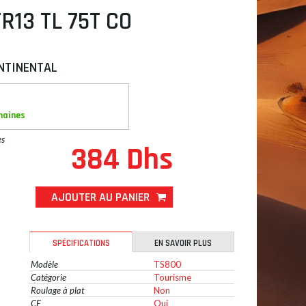
TR13 TL 75T CO
NTINENTAL
maines
es
384 Dhs
AJOUTER AU PANIER
SPÉCIFICATIONS
EN SAVOIR PLUS
Modèle
TS800
Catégorie
Tourisme
Roulage à plat
Non
CE
Oui