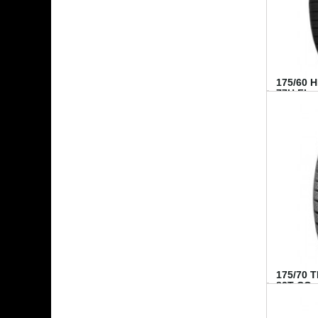
175/60 
77H FI...
175/70 
82T CO..