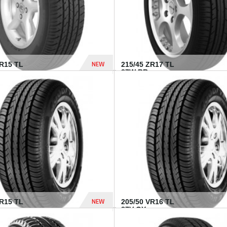
NEW
SR15 TL
215/45 ZR17 TL
.
87W BR...
837 Dhs
NEW
VR15 TL
205/50 VR16 TL
87V GY...