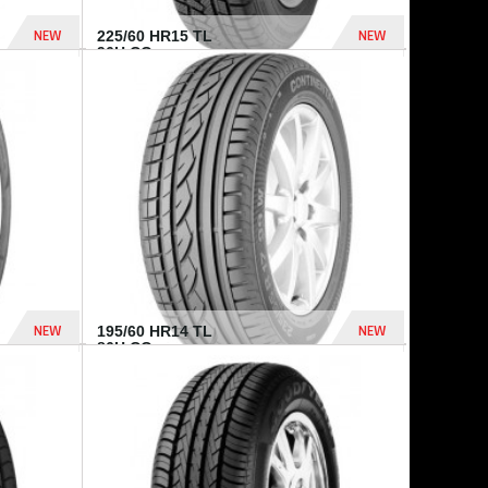
NEW
NEW
225/60 HR15 TL
96H CO...
432 Dhs
1 040 Dhs
NEW
NEW
195/60 HR14 TL
86H CO...
410 Dhs
790 Dhs