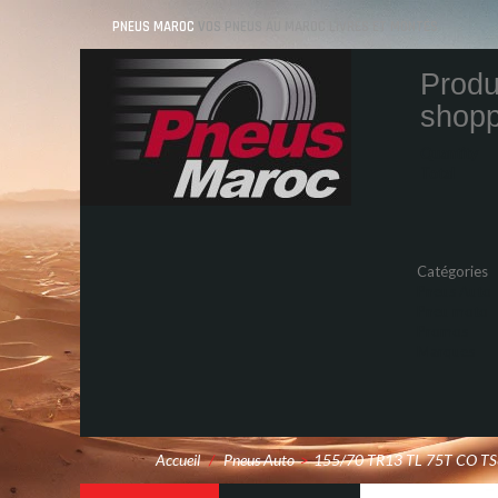
PNEUS MAROC
VOS PNEUS AU MAROC LIVRÉS ET MONTÉS
Produ
shopp
Quantity
Total
Catégories
Pneus Auto
Pneu moto
Promos
Marques
Accueil
/
Pneus Auto
>
155/70 TR13 TL 75T CO TS