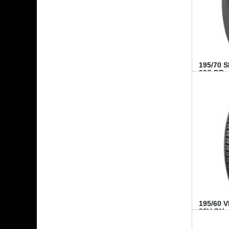
195/70 
92S BR..
195/60 
88V GY...