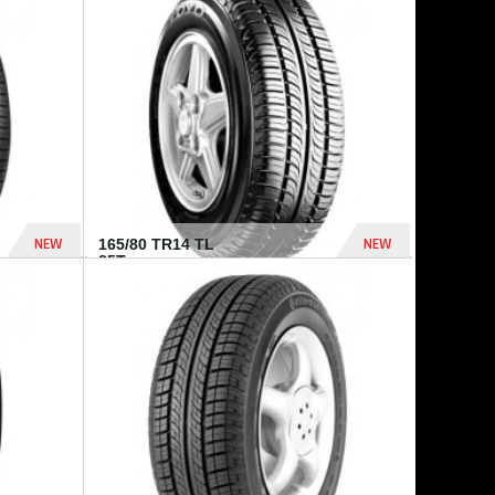
875 Dhs
1 771 Dhs
NEW
NEW
165/80 TR14 TL
85T...
372 Dhs
458 Dhs