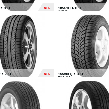
NEW
TR13 TL
185/70 TR13 TL
86T FI...
303 Dhs
NEW
WR17 TL
155/80 QR13 TL
.
79Q CO...
1 182 Dhs