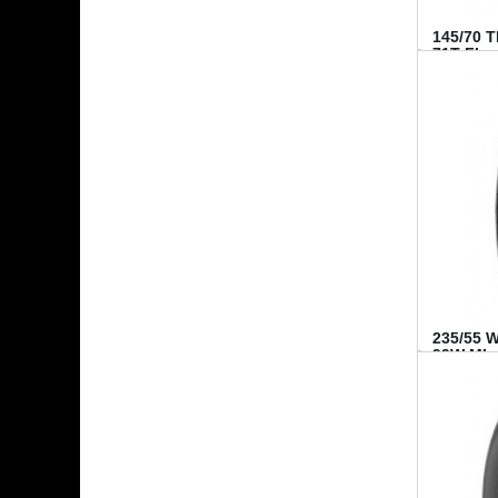
145/70 
71T FI...
235/55 
99W MI..