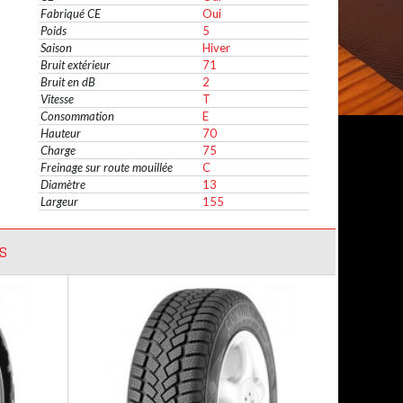
Fabriqué CE
Oui
Poids
5
Saison
Hiver
Bruit extérieur
71
Bruit en dB
2
Vitesse
T
Consommation
E
Hauteur
70
Charge
75
Freinage sur route mouillée
C
Diamètre
13
Largeur
155
S