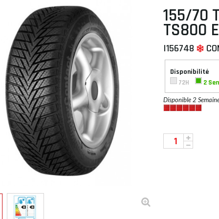
155/70 
TS800 E
I156748
CO
 À PLAT
Disponibilité
72H
2 Se
Disponible 2 Semain