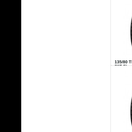
135/80 
70T FI...