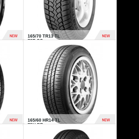
NEW
NEW
165/70 TR13 TL
79T CO...
402 Dhs
364 Dhs
NEW
NEW
165/60 HR14 TL
75H BR...