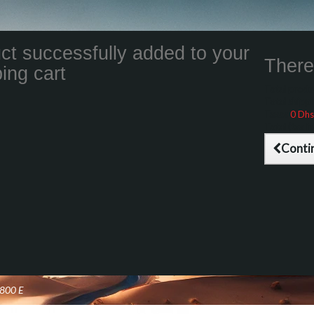
ct successfully added to your
There 
ing cart
Total product
Total shippin
Taxes
0 Dhs
Total (tax inc
Conti
800 E