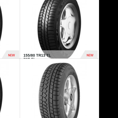
448 Dhs
540 Dhs
NEW
NEW
155/80 TR13 TL
79T FI...
302 Dhs
309 Dhs