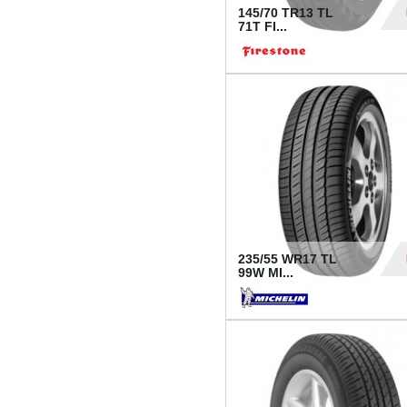
145/70 TR13 TL
71T FI...
30
235/55 WR17 TL
99W MI...
1 18