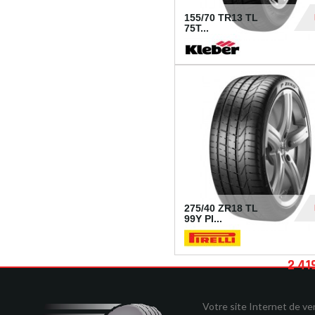
155/70 TR13 TL
75T...
30
275/40 ZR18 TL
99Y PI...
2 41
Votre site Internet de v