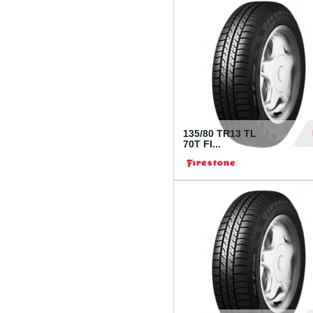
28
135/80 TR13 TL
70T FI...
30