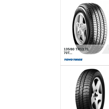
50
135/80 TR13 TL
70T...
26