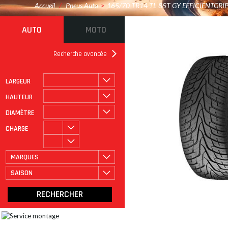
Accueil
/
Pneus Auto
>
165/70 TR14 TL 85T GY EFFICIENTGR
AUTO
MOTO
Recherche avancée
LARGEUR
ROULAGE À PLAT
CATÉGORIE
HAUTEUR
DIAMÈTRE
CHARGE
MARQUES
SAISON