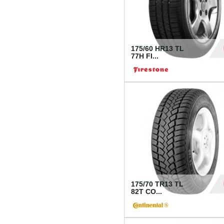
175/60 HR13 TL
77H FI...
39
175/70 TR13 TL
82T CO...