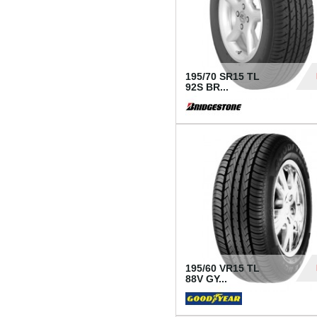
195/70 SR15 TL
92S BR...
83
195/60 VR15 TL
88V GY...