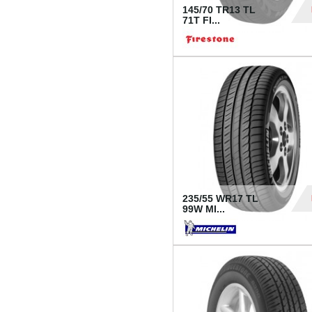
145/70 TR13 TL
71T FI...
30
235/55 WR17 TL
99W MI...
1 18