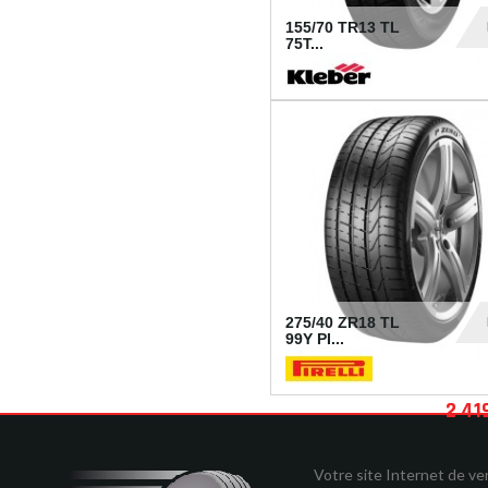
155/70 TR13 TL
75T...
30
275/40 ZR18 TL
99Y PI...
2 41
Votre site Internet de v