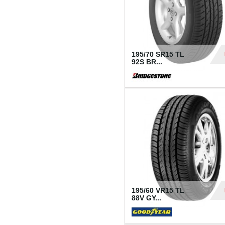
195/70 SR15 TL
92S BR...
83
195/60 VR15 TL
88V GY...