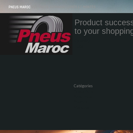
PNEUS MAROC
VOS PNEUS AU MAROC LIVRÉS ET MONTÉS
Product success
to your shopping
Quantity
Total
Catégories
Pneus Auto
Pneu moto
Promos
Marques