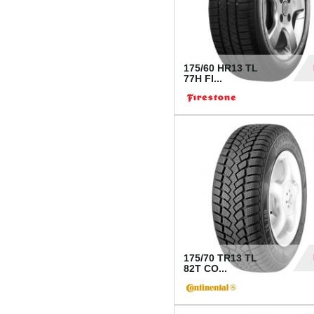
175/60 HR13 TL
77H FI...
39
175/70 TR13 TL
82T CO...