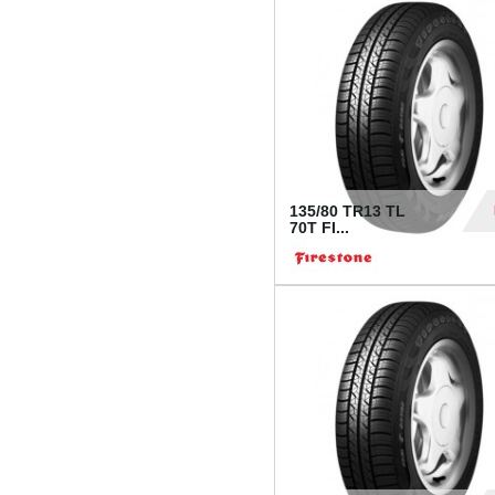
28
135/80 TR13 TL
70T FI...
30