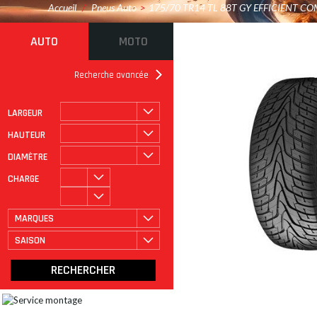
Accueil
/
Pneus Auto
>
175/70 TR14 TL 88T GY EFFICIENT C
AUTO
MOTO
Recherche avancée
LARGEUR
ROULAGE À PLAT
CATÉGORIE
HAUTEUR
DIAMÈTRE
CHARGE
MARQUES
SAISON