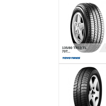
50
135/80 TR13 TL
70T...
26