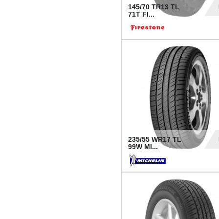
145/70 TR13 TL
71T FI...
30
235/55 WR17 TL
99W MI...
1 18