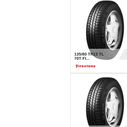
28
135/80 TR13 TL
70T FI...
30