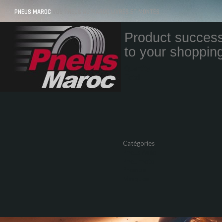
PNEUS MAROC
VOS PNEUS AU MAROC LIVRÉS ET MONTÉS
Product success
to your shopping
Quantity
Total
Catégories
Pneus Auto
Pneu moto
Promos
Marques