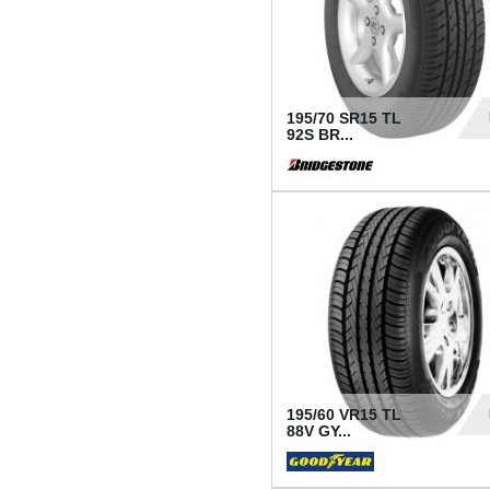
195/70 SR15 TL
92S BR...
83
195/60 VR15 TL
88V GY...