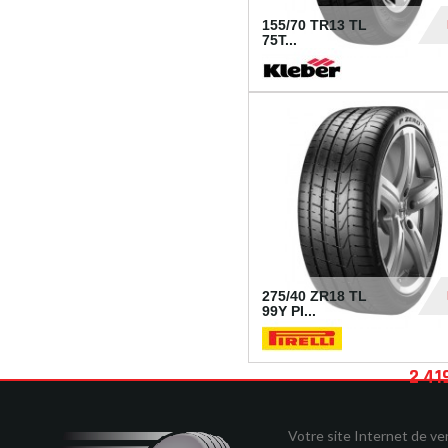
155/70 TR13 TL
75T...
30
275/40 ZR18 TL
99Y PI...
2 41
Votre site Internet de v