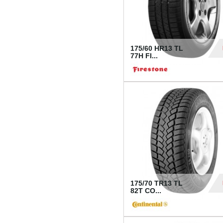
175/60 HR13 TL
77H FI...
39
175/70 TR13 TL
82T CO...