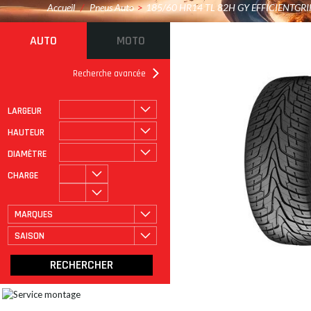
Accueil
/
Pneus Auto
>
185/60 HR14 TL 82H GY EFFICIENTGR
AUTO
MOTO
Recherche avancée
LARGEUR
ROULAGE À PLAT
CATÉGORIE
HAUTEUR
DIAMÈTRE
CHARGE
MARQUES
SAISON