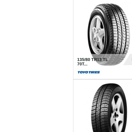
50
135/80 TR13 TL
70T...
26