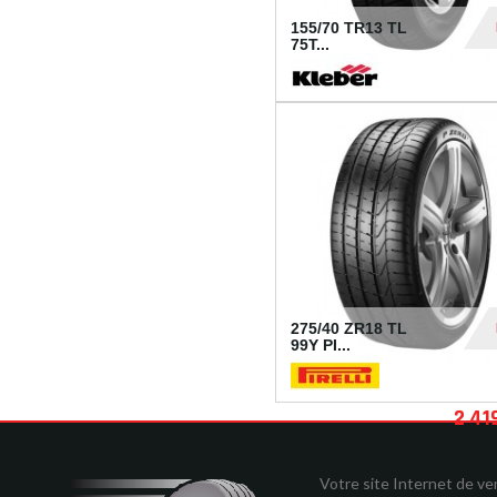
155/70 TR13 TL
75T...
30
275/40 ZR18 TL
99Y PI...
2 41
Votre site Internet de v