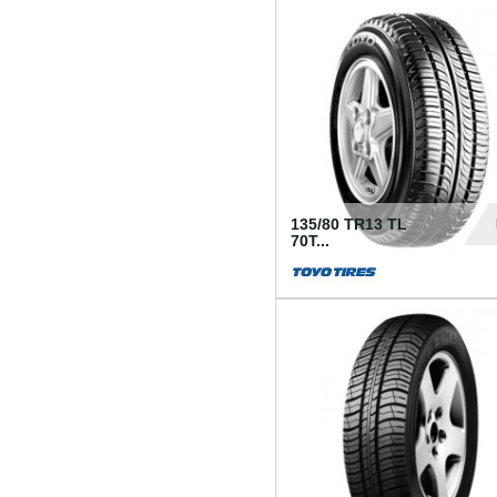
50
135/80 TR13 TL
70T...
26