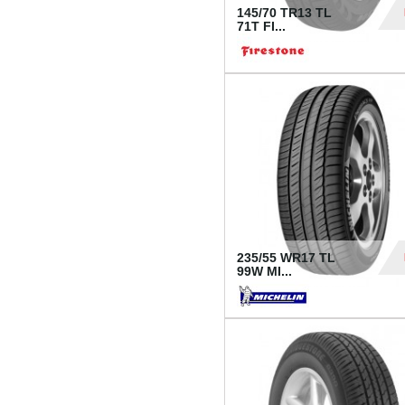
145/70 TR13 TL
71T FI...
30
235/55 WR17 TL
99W MI...
1 18