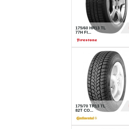
175/60 HR13 TL
77H FI...
39
175/70 TR13 TL
82T CO...