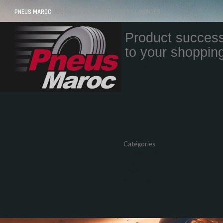
PNEUS MAROC
VOS PNEUS AU MAROC LIVRÉS ET MONTÉS
Product success
to your shopping
Quantity
Total
Catégories
Pneus Auto
Pneu moto
Promos
Marques