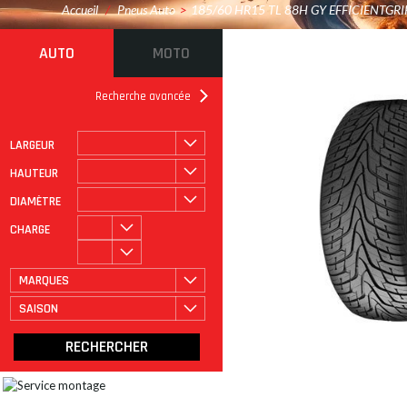
Accueil
/
Pneus Auto
>
185/60 HR15 TL 88H GY EFFICIENTGRI
AUTO
MOTO
Recherche avancée
LARGEUR
ROULAGE À PLAT
CATÉGORIE
HAUTEUR
DIAMÈTRE
CHARGE
MARQUES
SAISON