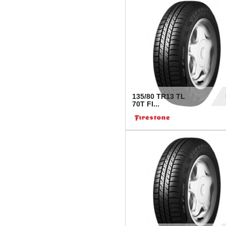
28
135/80 TR13 TL
70T FI...
30