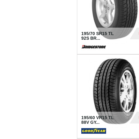
195/70 SR15 TL
92S BR...
83
195/60 VR15 TL
88V GY...