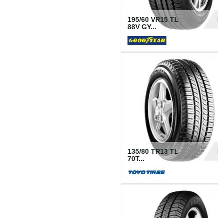
195/60 VR15 TL
88V GY...
50
135/80 TR13 TL
70T...
26