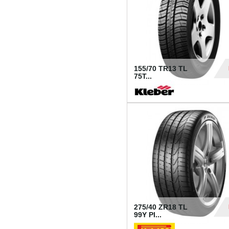
155/70 TR13 TL
75T...
30
275/40 ZR18 TL
99Y PI...