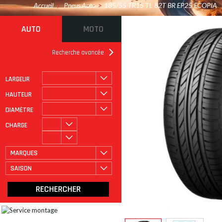
Accueil
/
Pneus Auto
>
185/55 TR15 TL 82T BR EP25 ECOPIA
AUTO
MOTO
Recherche avancée
LARGEUR
ROULAGE À PLAT
CATÉGORIE
HAUTEUR
DIAMÈTRE
CHARGE
MARQUES
SAISON