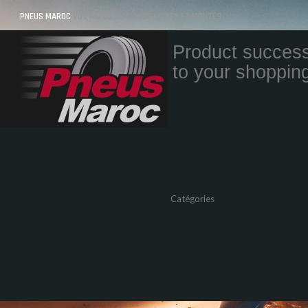
PNEUS MAROC
VOS PNEUS AU MAROC LIVRÉS ET MONTÉS
Product success
to your shopping
Quantity
Total
Catégories
Pneus Auto
Pneu moto
Promos
Marques