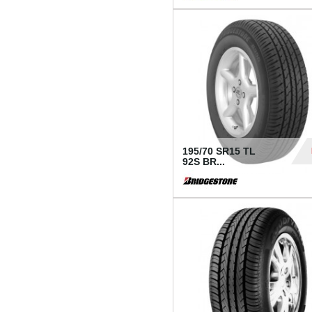
1 18
195/70 SR15 TL
92S BR...
83