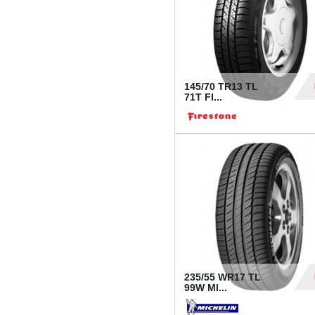
145/70 TR13 TL
71T FI...
30
235/55 WR17 TL
99W MI...