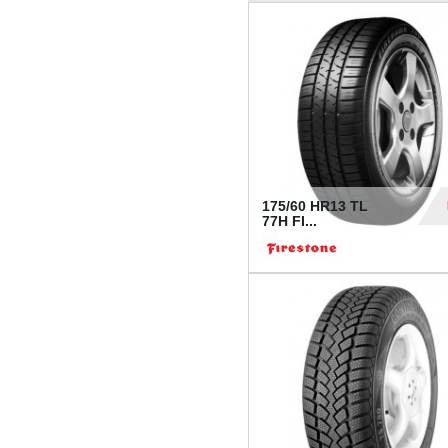
175/60 HR13 TL
77H FI...
39