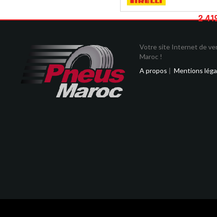
2 41
Votre site Internet de v
Maroc !
A propos
|
Mentions léga