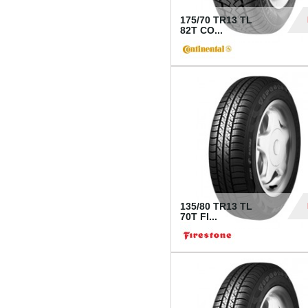
175/70 TR13 TL
82T CO...
28
135/80 TR13 TL
70T FI...
30