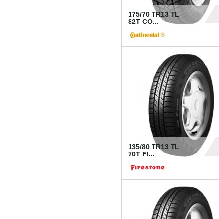
175/70 TR13 TL
82T CO...
28
135/80 TR13 TL
70T FI...
30