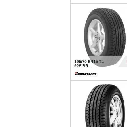
1 18
195/70 SR15 TL
92S BR...
83