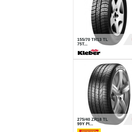
155/70 TR13 TL
75T...
30
275/40 ZR18 TL
99Y PI...