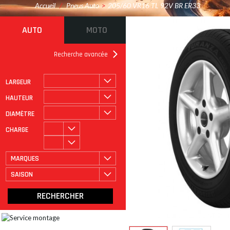
Accueil
/
Pneus Auto
>
205/60 VR16 TL 92V BR ER33
AUTO
MOTO
Recherche avancée
LARGEUR
ROULAGE À PLAT
CATÉGORIE
HAUTEUR
DIAMÈTRE
CHARGE
MARQUES
SAISON