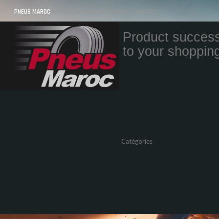
PNEUS MAROC
VOS PNEUS AU MAROC LIVRÉS ET MONTÉS
Product success
to your shopping
Quantity
Total
Catégories
Pneus Auto
Pneu moto
Promos
Marques