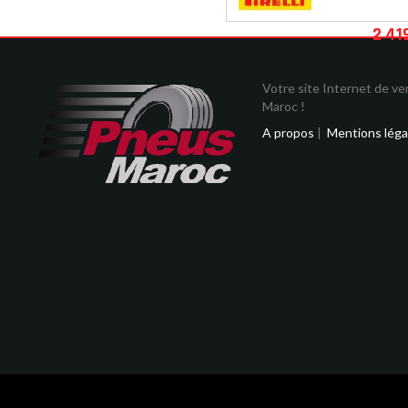
2 41
Votre site Internet de v
Maroc !
A propos
|
Mentions léga