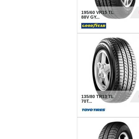
195/60 VR15 TL
88V GY...
50
135/80 TR13 TL
70T...
26