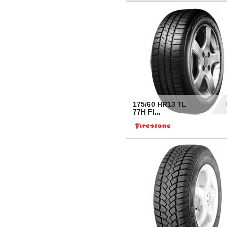
175/60 HR13 TL
77H FI...
39