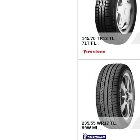
145/70 TR13 TL
71T FI...
30
235/55 WR17 TL
99W MI...