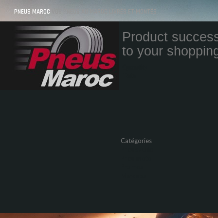
PNEUS MAROC
VOS PNEUS AU MAROC LIVRÉS ET MONTÉS
Product success
to your shopping
Quantity
Total
Catégories
Pneus Auto
Pneu moto
Promos
Marques