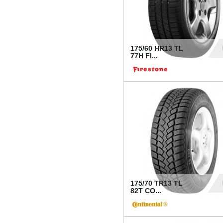
175/60 HR13 TL
77H FI...
39
175/70 TR13 TL
82T CO...