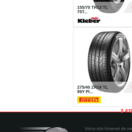
155/70 TR13 TL
75T...
30
275/40 ZR18 TL
99Y PI...
2 41
Votre site Internet de v