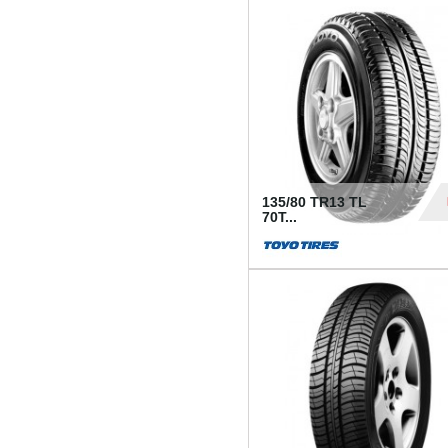
50
135/80 TR13 TL
70T...
26