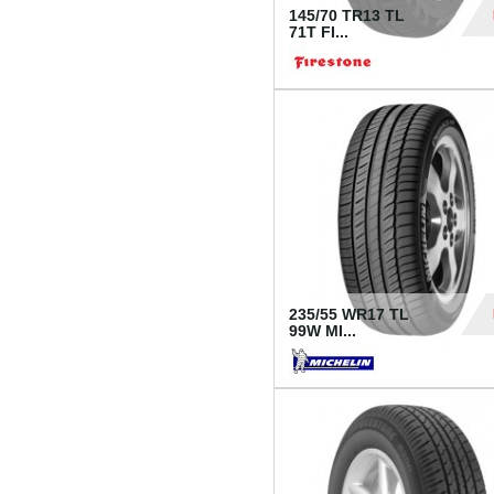
145/70 TR13 TL
71T FI...
30
235/55 WR17 TL
99W MI...
1 18