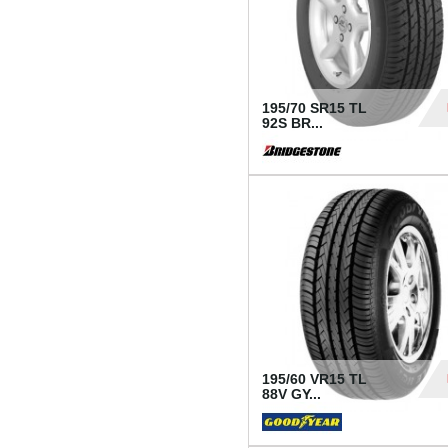
195/70 SR15 TL
92S BR...
83
195/60 VR15 TL
88V GY...