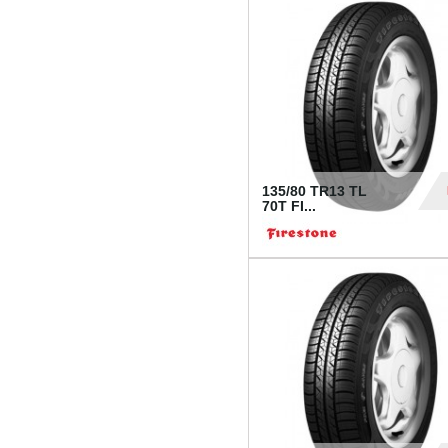
28
135/80 TR13 TL
70T FI...
30