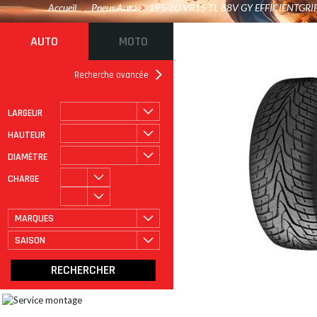
Accueil
/
Pneus Auto
>
195/60 VR15 TL 88V GY EFFICIENTGR
AUTO
MOTO
Recherche avancée
LARGEUR
ROULAGE À PLAT
CATÉGORIE
HAUTEUR
DIAMÈTRE
CHARGE
MARQUES
SAISON