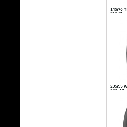
145/70 
71T FI...
235/55 
99W MI..