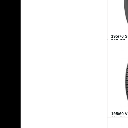
195/70 
92S BR..
195/60 
88V GY...