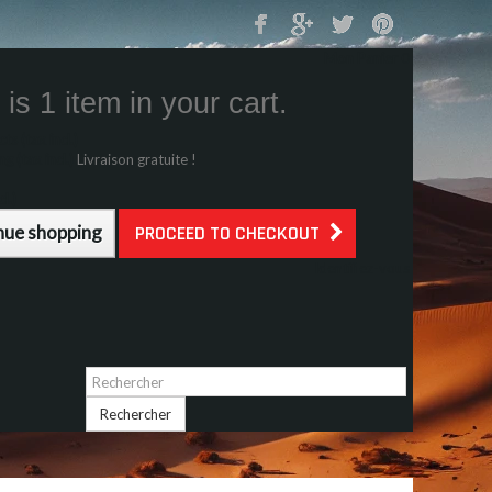
Mon Panier
0
is 1 item in your cart.
s (tax incl.)
g (tax incl.)
Livraison gratuite !
l.)
nue shopping
PROCEED TO CHECKOUT
Identifiez-vous
Rechercher