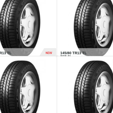
282 Dhs
NEW
TR13 TL
145/80 TR13 TL
75T FI...
307 Dhs