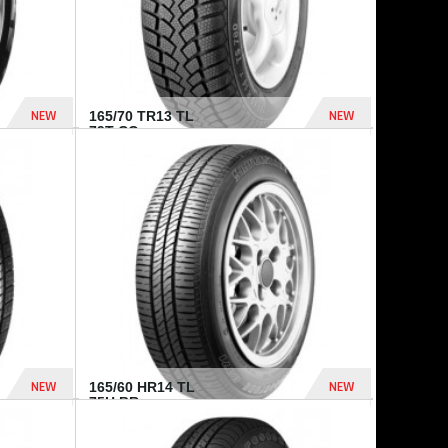
NEW
NEW
165/70 TR13 TL
79T CO...
402 Dhs
364 Dhs
NEW
NEW
165/60 HR14 TL
75H BR...