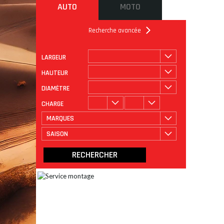
AUTO
MOTO
Recherche avancée
LARGEUR
ROULAGE
CATÉGORIE
HAUTEUR
DIAMÈTRE
CHARGE
MARQUES
SAISON