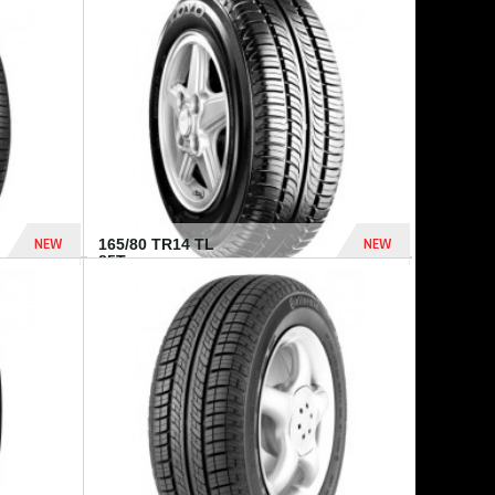
875 Dhs
1 771 Dhs
NEW
NEW
165/80 TR14 TL
85T...
372 Dhs
458 Dhs