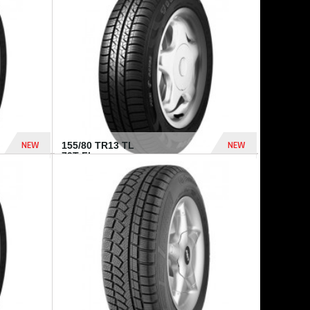
448 Dhs
540 Dhs
NEW
NEW
155/80 TR13 TL
79T FI...
302 Dhs
309 Dhs