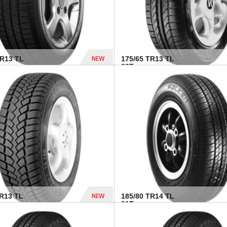
NEW
HR13 TL
175/65 TR13 TL
80T...
394 Dhs
NEW
TR13 TL
185/80 TR14 TL
.
91T...