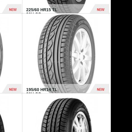
NEW
NEW
225/60 HR15 TL
96H CO...
432 Dhs
1 040 Dhs
NEW
NEW
195/60 HR14 TL
86H CO...
410 Dhs
790 Dhs