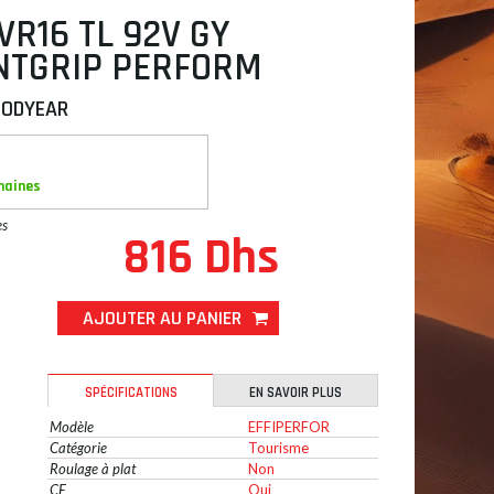
VR16 TL 92V GY
ENTGRIP PERFORM
OODYEAR
maines
es
816 Dhs
AJOUTER AU PANIER
SPÉCIFICATIONS
EN SAVOIR PLUS
Modèle
EFFIPERFOR
Catégorie
Tourisme
Roulage à plat
Non
CE
Oui