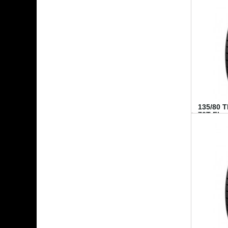
135/80 
70T FI...