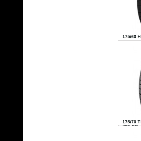
175/60 
77H FI...
175/70 
82T CO..