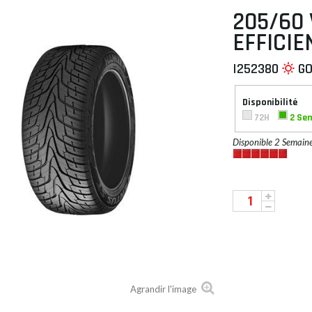
205/60 
EFFICI
I252380
G
 À PLAT
Disponibilité
72H
2 Se
Disponible 2 Semain
Agrandir l'image