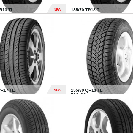
NEW
TR13 TL
185/70 TR13 TL
86T FI...
303 Dhs
NEW
WR17 TL
155/80 QR13 TL
.
79Q CO...
1 182 Dhs