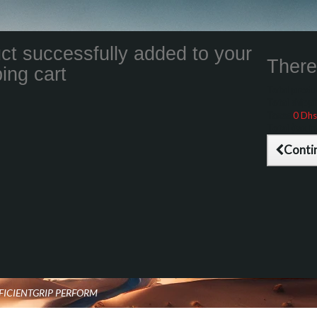
ct successfully added to your
There 
ing cart
Total product
Total shippin
Taxes
0 Dhs
Total (tax inc
Conti
FFICIENTGRIP PERFORM