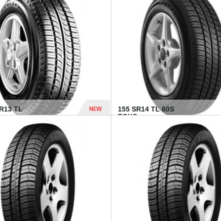
502 Dhs
NEW
TR13 TL
155 SR14 TL 80S
TOYO...
267 Dhs