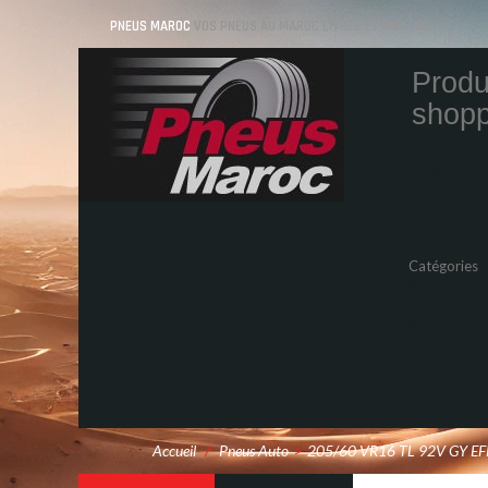
PNEUS MAROC
VOS PNEUS AU MAROC LIVRÉS ET MONTÉS
Produ
shopp
Quantity
Total
Catégories
Pneus Auto
Pneu moto
Promos
Marques
Accueil
/
Pneus Auto
>
205/60 VR16 TL 92V GY E