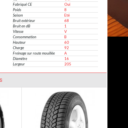
Fabriqué CE
Oui
Poids
8
Saison
Eté
Bruit extérieur
68
Bruit en dB
1
Vitesse
V
Consommation
B
Hauteur
60
Charge
92
Freinage sur route mouillée
A
Diamètre
16
Largeur
205
S