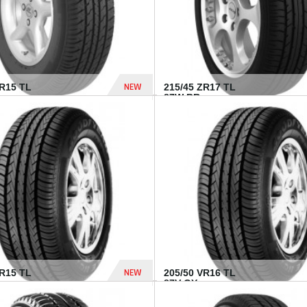
NEW
SR15 TL
215/45 ZR17 TL
.
87W BR...
837 Dhs
NEW
VR15 TL
205/50 VR16 TL
87V GY...