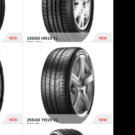
NEW
NEW
195/60 HR15 TL
88H GY...
955 Dhs
521 Dhs
NEW
NEW
255/40 YR19 TL
96Y PI...