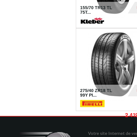
155/70 TR13 TL
75T...
30
275/40 ZR18 TL
99Y PI...
2 41
Votre site Internet de v