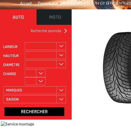
Accueil
/
Pneus Auto
>
215/55 HR16 TL 97H GY EFFICIENTGRI
AUTO
MOTO
Recherche avancée
LARGEUR
ROULAGE À PLAT
CATÉGORIE
HAUTEUR
DIAMÈTRE
CHARGE
MARQUES
SAISON