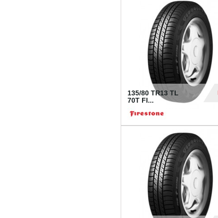
28
135/80 TR13 TL
70T FI...
30