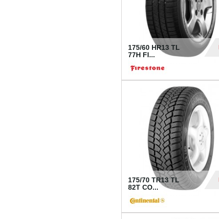
175/60 HR13 TL
77H FI...
39
175/70 TR13 TL
82T CO...