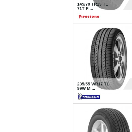
145/70 TR13 TL
71T FI...
30
235/55 WR17 TL
99W MI...
1 18