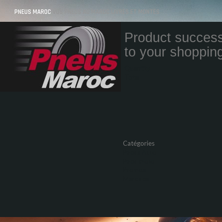
PNEUS MAROC
VOS PNEUS AU MAROC LIVRÉS ET MONTÉS
Product success
to your shopping
Quantity
Total
Catégories
Pneus Auto
Pneu moto
Promos
Marques