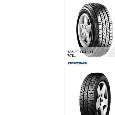
50
135/80 TR13 TL
70T...
26