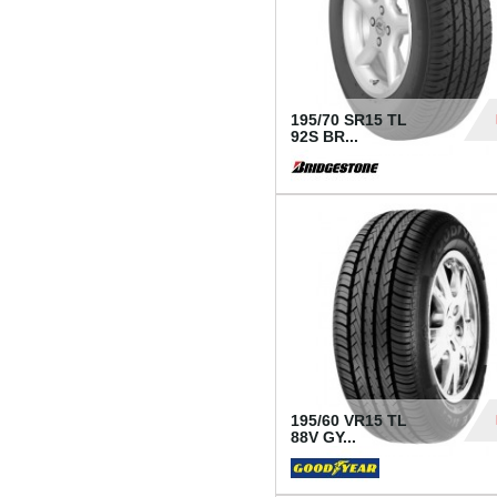
195/70 SR15 TL
92S BR...
83
195/60 VR15 TL
88V GY...