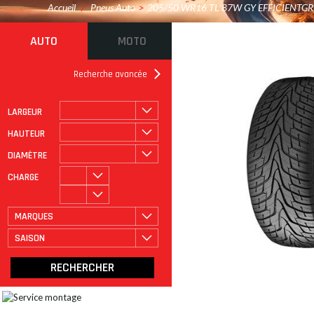
Accueil
/
Pneus Auto
>
205/50 WR16 TL 87W GY EFFICIENTG
AUTO
MOTO
Recherche avancée
LARGEUR
ROULAGE À PLAT
CATÉGORIE
HAUTEUR
DIAMÈTRE
CHARGE
MARQUES
SAISON