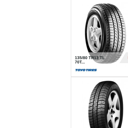
50
135/80 TR13 TL
70T...
26