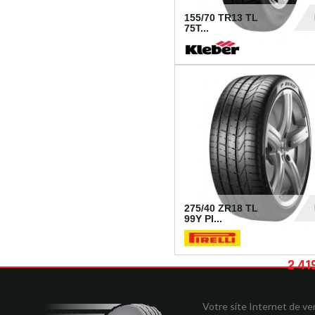
155/70 TR13 TL
75T...
30
275/40 ZR18 TL
99Y PI...
2 41
Votre site Internet de v