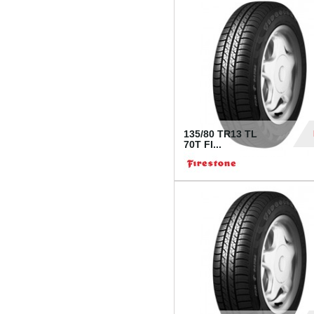
28
135/80 TR13 TL
70T FI...
30