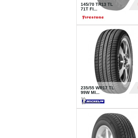
145/70 TR13 TL
71T FI...
30
235/55 WR17 TL
99W MI...
1 18