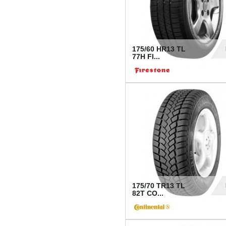
175/60 HR13 TL
77H FI...
39
175/70 TR13 TL
82T CO...