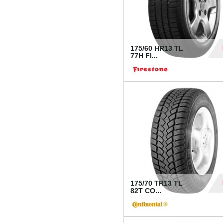
175/60 HR13 TL
77H FI...
39
175/70 TR13 TL
82T CO...