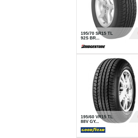
195/70 SR15 TL
92S BR...
83
195/60 VR15 TL
88V GY...