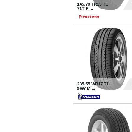
145/70 TR13 TL
71T FI...
30
235/55 WR17 TL
99W MI...
1 18