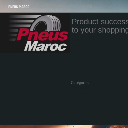
PNEUS MAROC
VOS PNEUS AU MAROC LIVRÉS ET MONTÉS
Product success
to your shopping
Quantity
Total
Catégories
Pneus Auto
Pneu moto
Promos
Marques