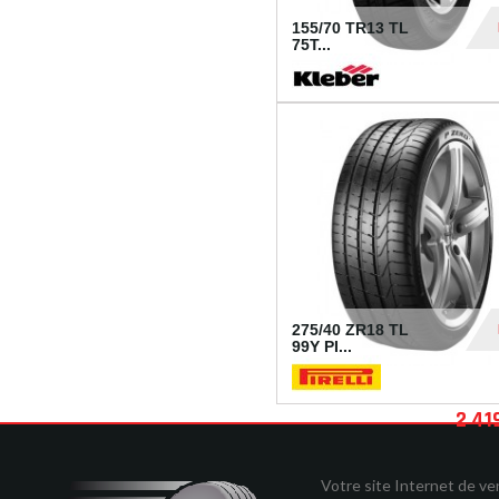
155/70 TR13 TL
75T...
30
275/40 ZR18 TL
99Y PI...
2 41
Votre site Internet de v