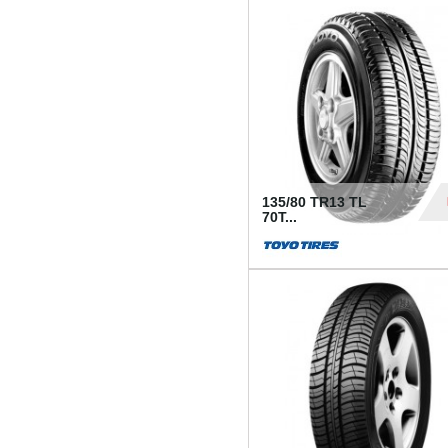
50
135/80 TR13 TL
70T...
26