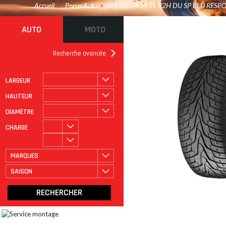
Accueil
/
Pneus Auto
>
185/60 HR14 TL 82H DU SP BLU RESP
AUTO
MOTO
Recherche avancée
LARGEUR
ROULAGE À PLAT
CATÉGORIE
HAUTEUR
DIAMÈTRE
CHARGE
MARQUES
SAISON