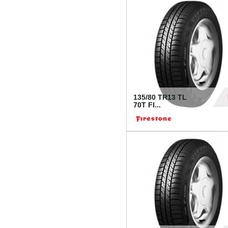
28
135/80 TR13 TL
70T FI...
30