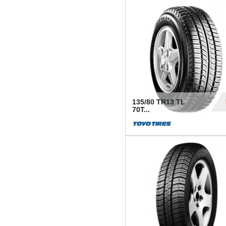
50
135/80 TR13 TL
70T...
26