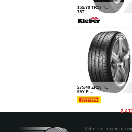
155/70 TR13 TL
75T...
30
275/40 ZR18 TL
99Y PI...
2 41
Votre site Internet de v