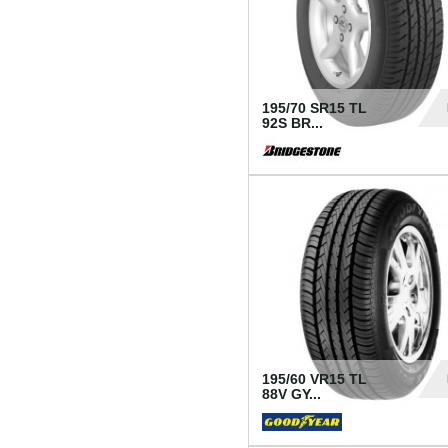
195/70 SR15 TL
92S BR...
83
195/60 VR15 TL
88V GY...