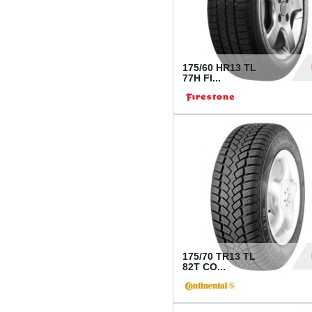
175/60 HR13 TL
77H FI...
39
175/70 TR13 TL
82T CO...