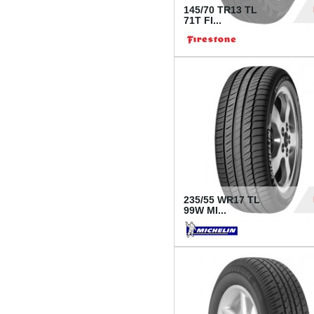
145/70 TR13 TL
71T FI...
30
235/55 WR17 TL
99W MI...
1 18