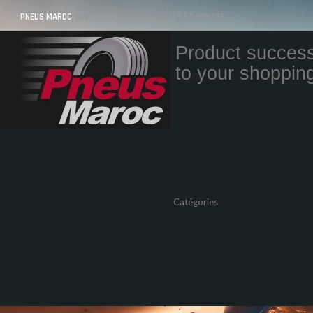
PNEUS MAROC
VOS PNEUS AU MAROC LIVRÉS ET MONTÉS
Product success
to your shopping
Quantity
Total
Catégories
Pneus Auto
Pneu moto
Promos
Marques