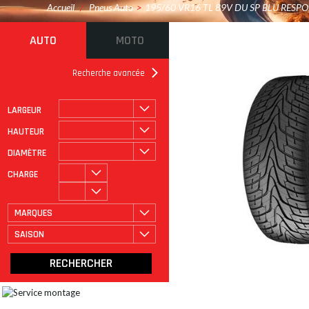
Accueil
/
Pneus Auto
>
195/60 VR16 TL 89V DU SP BLU RESP
AUTO
MOTO
Recherche avancée
LARGEUR
ROULAGE À PLAT
CATÉGORIE
HAUTEUR
DIAMÈTRE
CHARGE
MARQUES
SAISON