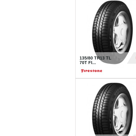
28
135/80 TR13 TL
70T FI...
30