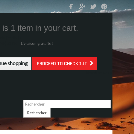
Mon Panier
0
is 1 item in your cart.
s (tax incl.)
g (tax incl.)
Livraison gratuite !
l.)
nue shopping
PROCEED TO CHECKOUT
Identifiez-vous
Rechercher