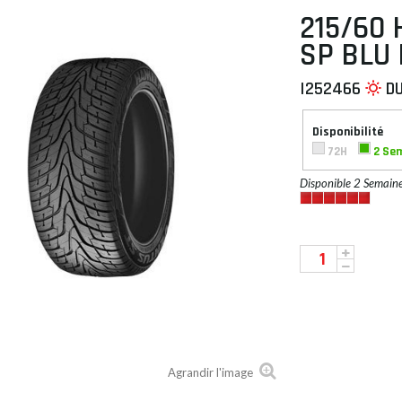
215/60 
SP BLU
I252466
D
 À PLAT
Disponibilité
72H
2 Se
Disponible 2 Semain
Agrandir l'image