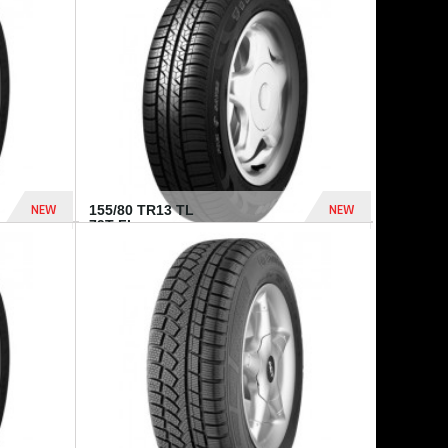
448 Dhs
540 Dhs
NEW
NEW
155/80 TR13 TL
79T FI...
302 Dhs
309 Dhs