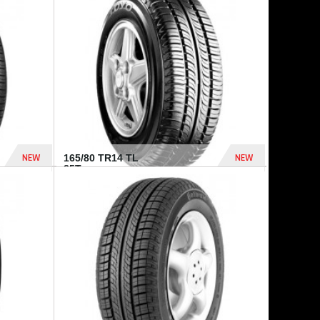
875 Dhs
1 771 Dhs
NEW
NEW
165/80 TR14 TL
85T...
372 Dhs
458 Dhs