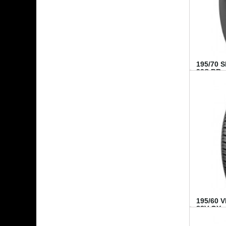
195/70 
92S BR..
195/60 
88V GY...