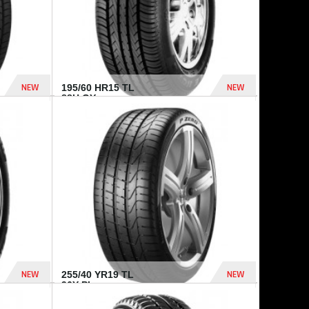
NEW
NEW
195/60 HR15 TL
88H GY...
955 Dhs
521 Dhs
NEW
NEW
255/40 YR19 TL
96Y PI...