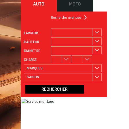
AUTO
MOTO
Recherche avancée
LARGEUR
ROULAGE
CATÉGORIE
HAUTEUR
DIAMÈTRE
CHARGE
MARQUES
SAISON