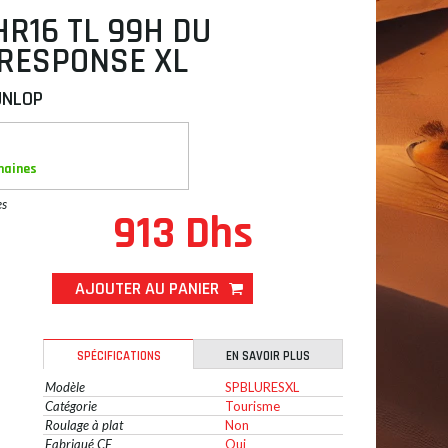
HR16 TL 99H DU
 RESPONSE XL
UNLOP
maines
es
913 Dhs
AJOUTER AU PANIER
SPÉCIFICATIONS
EN SAVOIR PLUS
Modèle
SPBLURESXL
Catégorie
Tourisme
Roulage à plat
Non
Fabriqué CE
Oui