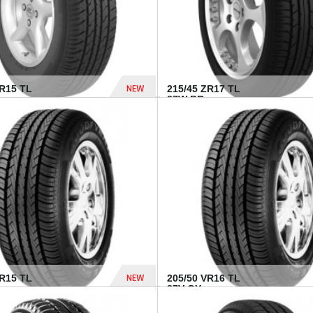
NEW
SR15 TL
215/45 ZR17 TL
.
87W BR...
837 Dhs
NEW
VR15 TL
205/50 VR16 TL
87V GY...