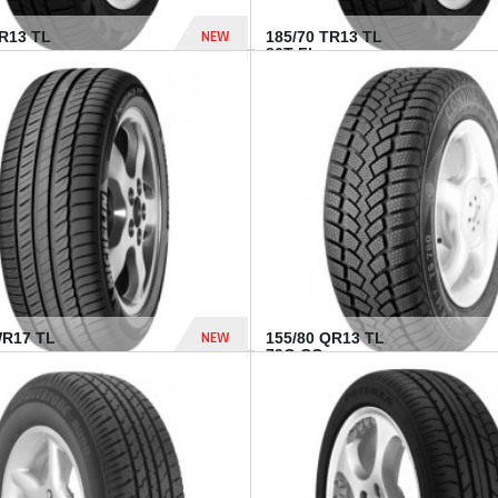
NEW
TR13 TL
185/70 TR13 TL
86T FI...
303 Dhs
NEW
WR17 TL
155/80 QR13 TL
.
79Q CO...
1 182 Dhs