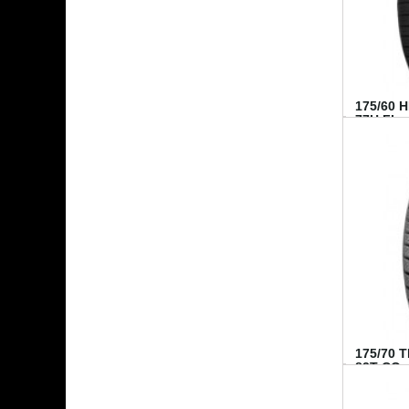
175/60 
77H FI...
175/70 
82T CO..