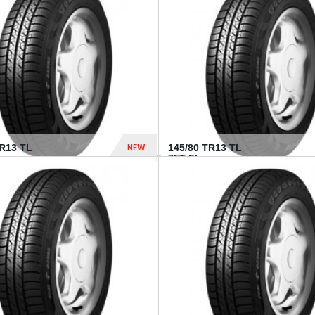
282 Dhs
NEW
TR13 TL
145/80 TR13 TL
75T FI...
307 Dhs