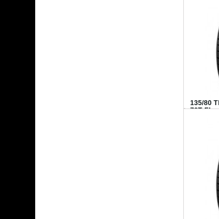
135/80 
70T FI...