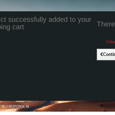
ct successfully added to your
There 
ing cart
Total product
Total shippin
Taxes
0 Dhs
Total (tax inc
Conti
P BLU RESPONSE XL