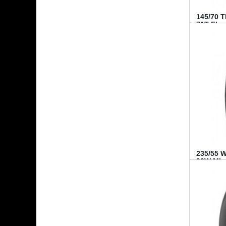
145/70 
71T FI...
235/55 
99W MI..