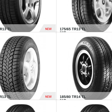
NEW
HR13 TL
175/65 TR13 TL
80T...
394 Dhs
NEW
TR13 TL
185/80 TR14 TL
.
91T...