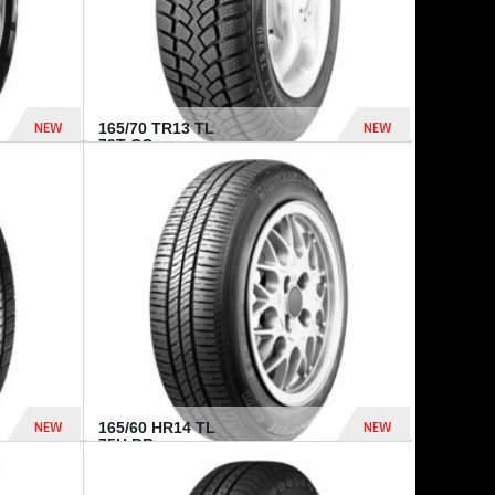
NEW
NEW
165/70 TR13 TL
79T CO...
402 Dhs
364 Dhs
NEW
NEW
165/60 HR14 TL
75H BR...