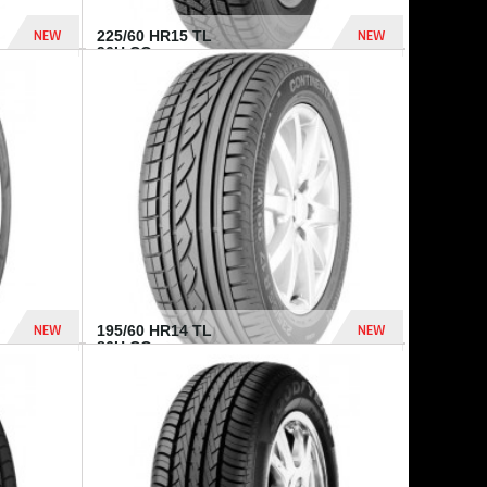
NEW
NEW
225/60 HR15 TL
96H CO...
432 Dhs
1 040 Dhs
NEW
NEW
195/60 HR14 TL
86H CO...
410 Dhs
790 Dhs