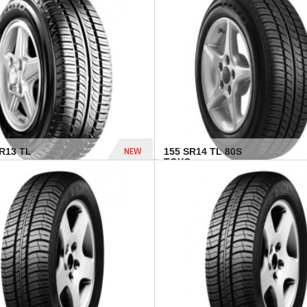
502 Dhs
NEW
TR13 TL
155 SR14 TL 80S
TOYO...
267 Dhs