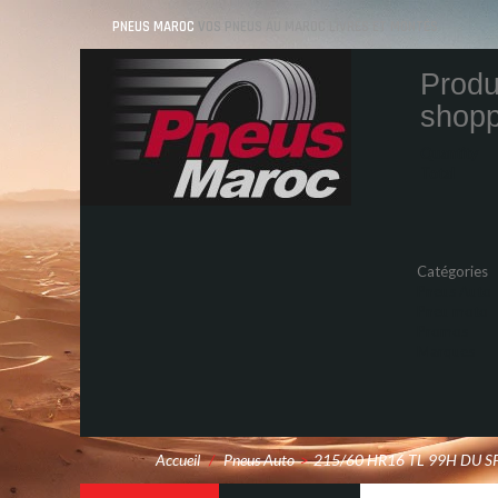
PNEUS MAROC
VOS PNEUS AU MAROC LIVRÉS ET MONTÉS
Produ
shopp
Quantity
Total
Catégories
Pneus Auto
Pneu moto
Promos
Marques
Accueil
/
Pneus Auto
>
215/60 HR16 TL 99H DU S