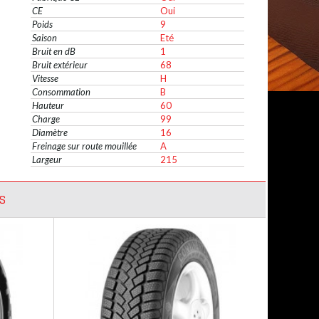
CE
Oui
Poids
9
Saison
Eté
Bruit en dB
1
Bruit extérieur
68
Vitesse
H
Consommation
B
Hauteur
60
Charge
99
Diamètre
16
Freinage sur route mouillée
A
Largeur
215
S