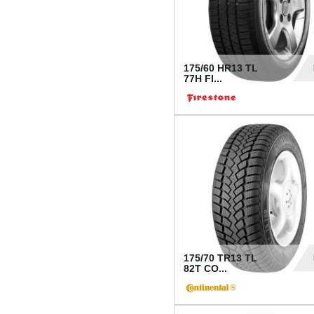
175/60 HR13 TL
77H FI...
39
175/70 TR13 TL
82T CO...