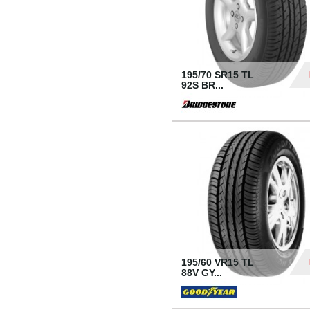
195/70 SR15 TL
92S BR...
83
195/60 VR15 TL
88V GY...