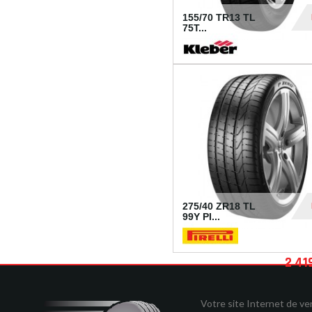
155/70 TR13 TL
75T...
30
275/40 ZR18 TL
99Y PI...
2 41
Votre site Internet de v