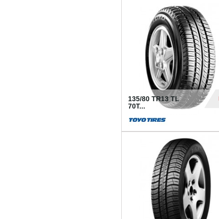
50
135/80 TR13 TL
70T...
26