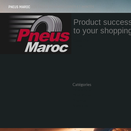
PNEUS MAROC
VOS PNEUS AU MAROC LIVRÉS ET MONTÉS
Product success
to your shopping
Quantity
Total
Catégories
Pneus Auto
Pneu moto
Promos
Marques