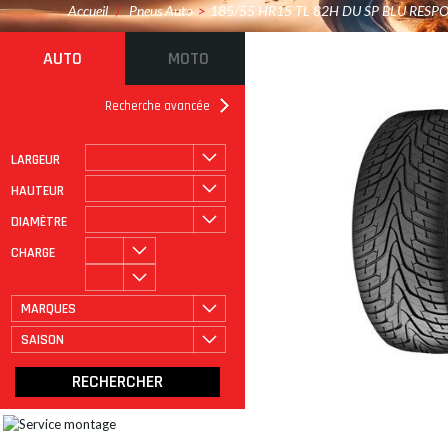
Accueil
/
Pneus Auto
>
185/55 HR15 TL 82H DU SP BLU RESP
AUTO
MOTO
Recherche avancée
LARGEUR
ROULAGE À PLAT
CATÉGORIE
HAUTEUR
DIAMÈTRE
CHARGE
MARQUES
SAISON