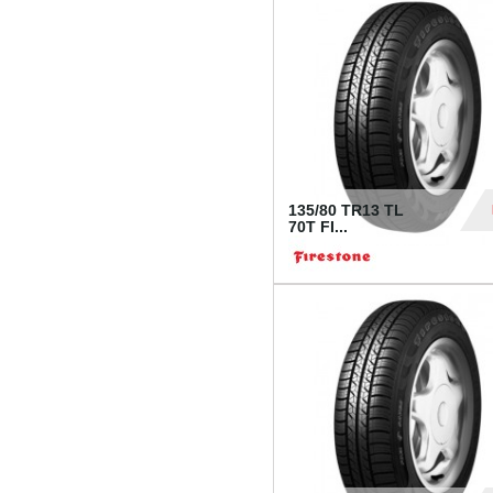
28
135/80 TR13 TL
70T FI...
30