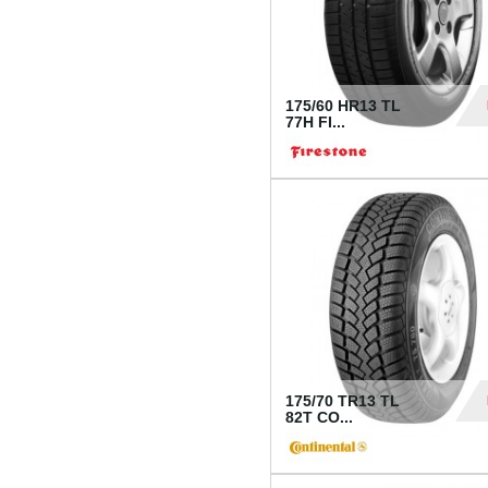
175/60 HR13 TL
77H FI...
39
175/70 TR13 TL
82T CO...