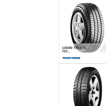
50
135/80 TR13 TL
70T...
26