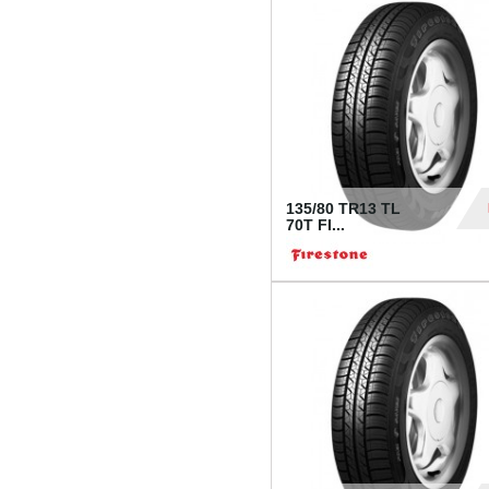
28
135/80 TR13 TL
70T FI...
30