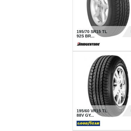
195/70 SR15 TL
92S BR...
83
195/60 VR15 TL
88V GY...