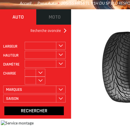
Accueil
/
Pneus Auto
>
205/55 HR16 TL 91H DU SP BLU RESP
AUTO
MOTO
Recherche avancée
LARGEUR
ROULAGE À PLAT
CATÉGORIE
HAUTEUR
DIAMÈTRE
CHARGE
MARQUES
SAISON