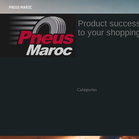
PNEUS MAROC
VOS PNEUS AU MAROC LIVRÉS ET MONTÉS
Product success
to your shopping
Quantity
Total
Catégories
Pneus Auto
Pneu moto
Promos
Marques