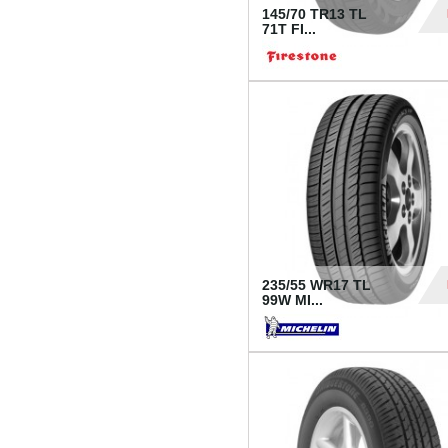
145/70 TR13 TL
71T FI...
30
235/55 WR17 TL
99W MI...
1 18