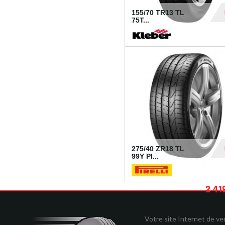
155/70 TR13 TL
75T...
30
275/40 ZR18 TL
99Y PI...
2 41
Votre site Internet de v