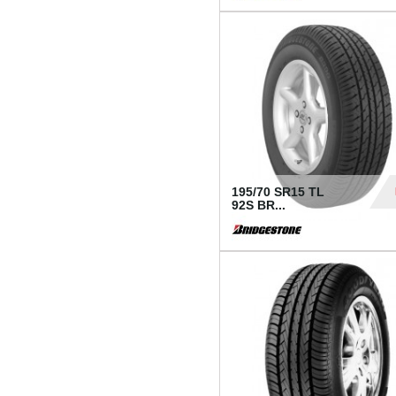
1 18
195/70 SR15 TL
92S BR...
83