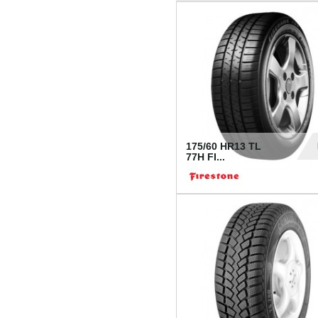
175/60 HR13 TL
77H FI...
39