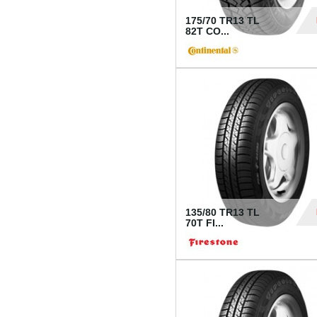
175/70 TR13 TL
82T CO...
28
135/80 TR13 TL
70T FI...
30