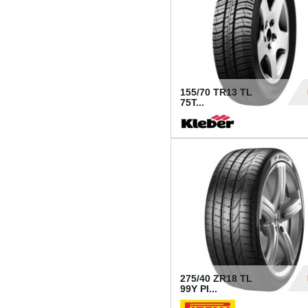
155/70 TR13 TL
75T...
30
275/40 ZR18 TL
99Y PI...