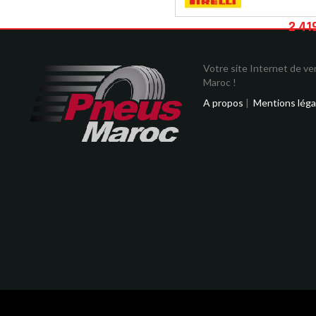
2 41
Votre site Internet de v
Maroc !
A propos
|
Mentions léga