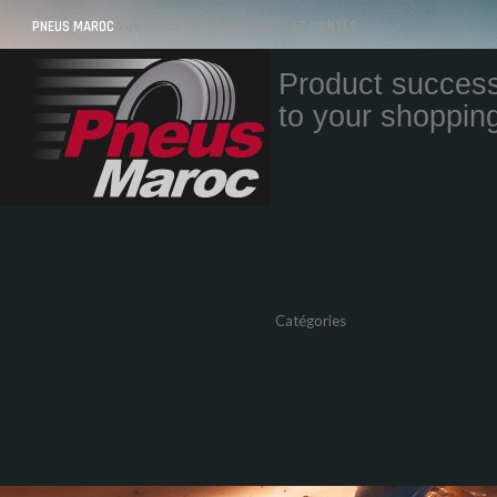
PNEUS MAROC
VOS PNEUS AU MAROC LIVRÉS ET MONTÉS
Product success
to your shopping
Quantity
Total
Catégories
Pneus Auto
Pneu moto
Promos
Marques