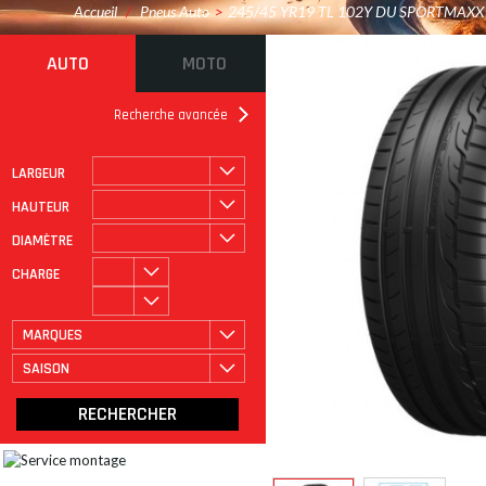
Accueil
/
Pneus Auto
>
245/45 YR19 TL 102Y DU SPORTMAXX 
AUTO
MOTO
Recherche avancée
LARGEUR
ROULAGE À PLAT
CATÉGORIE
HAUTEUR
DIAMÈTRE
CHARGE
MARQUES
SAISON