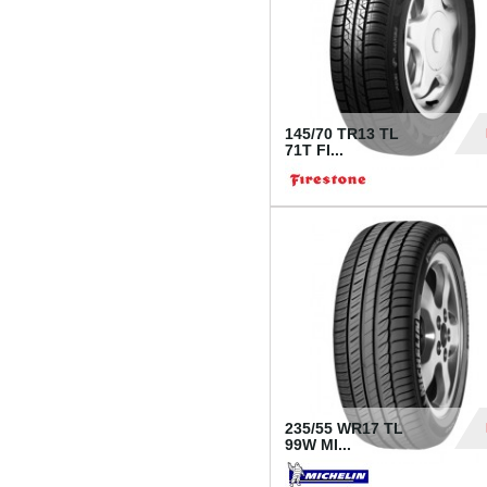
145/70 TR13 TL
71T FI...
30
235/55 WR17 TL
99W MI...