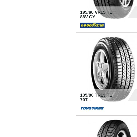
195/60 VR15 TL
88V GY...
50
135/80 TR13 TL
70T...
26