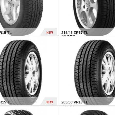
NEW
SR15 TL
215/45 ZR17 TL
.
87W BR...
837 Dhs
NEW
VR15 TL
205/50 VR16 TL
87V GY...