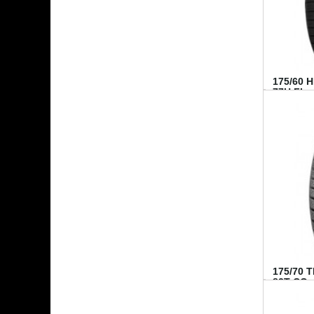
175/60 
77H FI...
175/70 
82T CO..