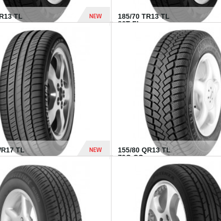
NEW
TR13 TL
185/70 TR13 TL
86T FI...
303 Dhs
NEW
WR17 TL
155/80 QR13 TL
.
79Q CO...
1 182 Dhs