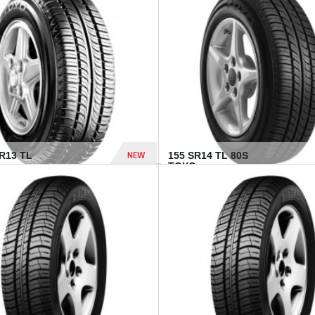
502 Dhs
NEW
TR13 TL
155 SR14 TL 80S
TOYO...
267 Dhs