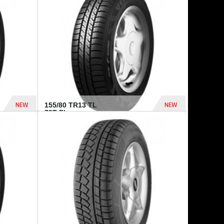
448 Dhs
540 Dhs
NEW
NEW
155/80 TR13 TL
79T FI...
302 Dhs
309 Dhs