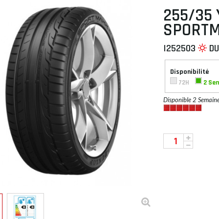
255/35 
SPORTM
I252503
D
 À PLAT
Disponibilité
72H
2 Se
Disponible 2 Semain