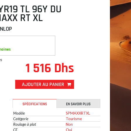
YR19 TL 96Y DU
AXX RT XL
UNLOP
maines
es
1 516 Dhs
AJOUTER AU PANIER
SPÉCIFICATIONS
EN SAVOIR PLUS
Modèle
SPMAXXRTXL
Catégorie
Tourisme
Roulage à plat
Non
CE
Oui