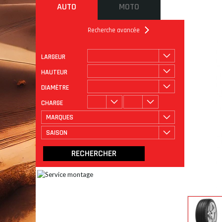
AUTO
MOTO
Recherche avancée
LARGEUR
ROULAGE
CATÉGORIE
HAUTEUR
DIAMÈTRE
CHARGE
MARQUES
SAISON