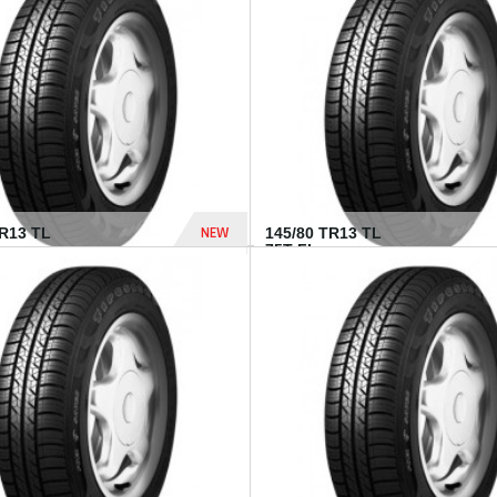
282 Dhs
NEW
TR13 TL
145/80 TR13 TL
75T FI...
307 Dhs