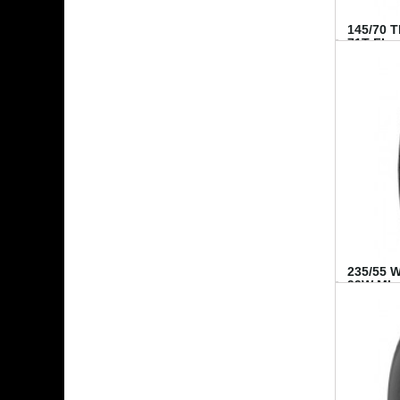
145/70 
71T FI...
235/55 
99W MI..