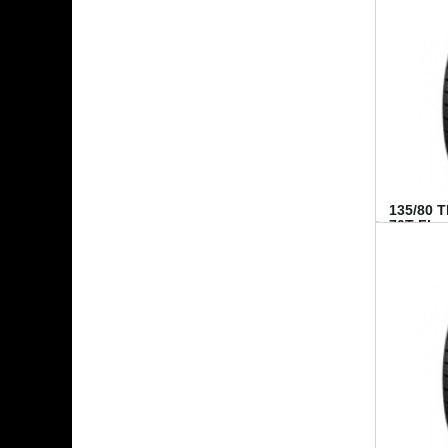
135/80 
70T FI...