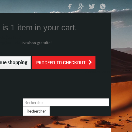
Mon Panier
0
is 1 item in your cart.
s (tax incl.)
g (tax incl.)
Livraison gratuite !
l.)
nue shopping
PROCEED TO CHECKOUT
Identifiez-vous
Rechercher