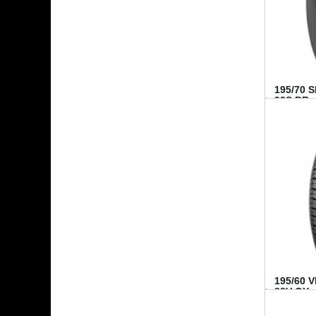
195/70 
92S BR..
195/60 
88V GY...