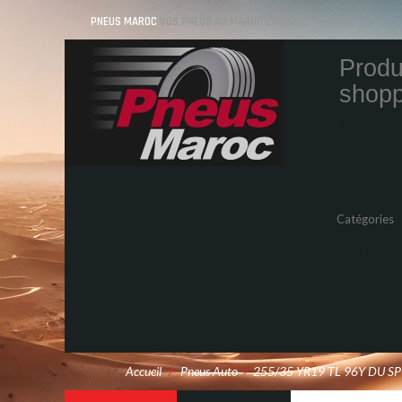
PNEUS MAROC
VOS PNEUS AU MAROC LIVRÉS ET MONTÉS
Produ
shopp
Quantity
Total
Catégories
Pneus Auto
Pneu moto
Promos
Marques
Accueil
/
Pneus Auto
>
255/35 YR19 TL 96Y DU S