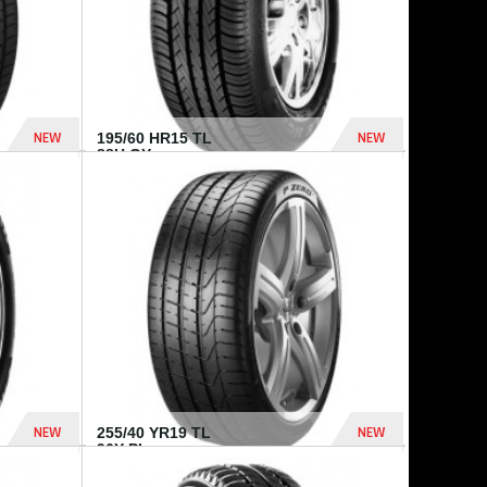
NEW
NEW
195/60 HR15 TL
88H GY...
955 Dhs
521 Dhs
NEW
NEW
255/40 YR19 TL
96Y PI...