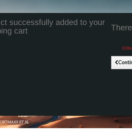
ct successfully added to your
There 
ing cart
Total product
Total shippin
Taxes
0 Dhs
Total (tax inc
Conti
PORTMAXX RT XL