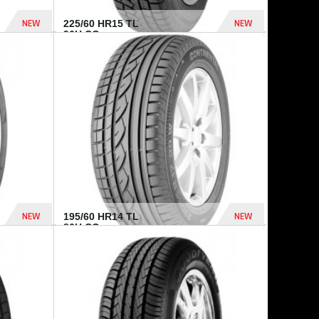
NEW
NEW
225/60 HR15 TL
96H CO...
432 Dhs
1 040 Dhs
NEW
NEW
195/60 HR14 TL
86H CO...
410 Dhs
790 Dhs