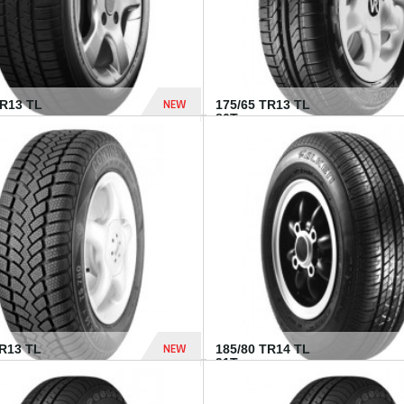
NEW
HR13 TL
175/65 TR13 TL
80T...
394 Dhs
NEW
TR13 TL
185/80 TR14 TL
.
91T...