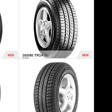
875 Dhs
1 771 Dhs
NEW
NEW
165/80 TR14 TL
85T...
372 Dhs
458 Dhs