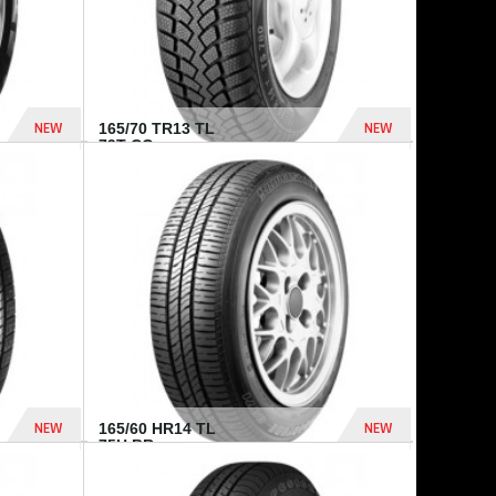
NEW
NEW
165/70 TR13 TL
79T CO...
402 Dhs
364 Dhs
NEW
NEW
165/60 HR14 TL
75H BR...