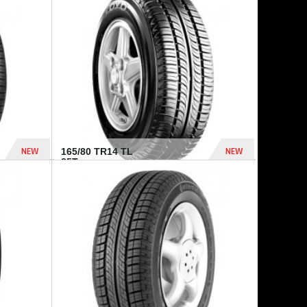
875 Dhs
1 771 Dhs
NEW
NEW
165/80 TR14 TL
85T...
372 Dhs
458 Dhs