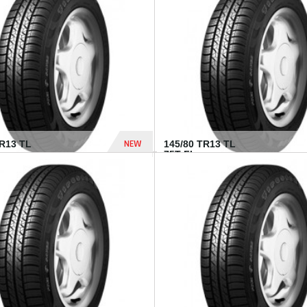
282 Dhs
NEW
TR13 TL
145/80 TR13 TL
75T FI...
307 Dhs