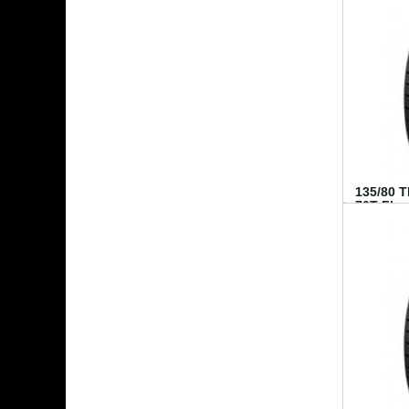
135/80 
70T FI...