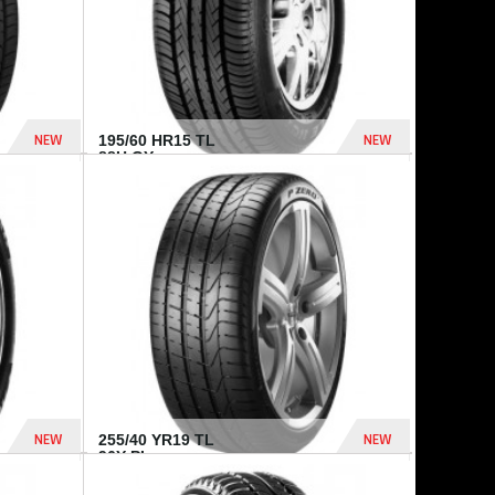
NEW
NEW
195/60 HR15 TL
88H GY...
955 Dhs
521 Dhs
NEW
NEW
255/40 YR19 TL
96Y PI...