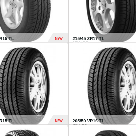
NEW
SR15 TL
215/45 ZR17 TL
.
87W BR...
837 Dhs
NEW
VR15 TL
205/50 VR16 TL
87V GY...