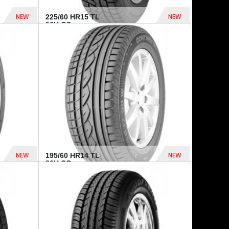
NEW
NEW
225/60 HR15 TL
96H CO...
432 Dhs
1 040 Dhs
NEW
NEW
195/60 HR14 TL
86H CO...
410 Dhs
790 Dhs