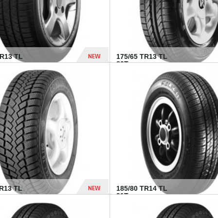
NEW
HR13 TL
175/65 TR13 TL
80T...
394 Dhs
NEW
TR13 TL
185/80 TR14 TL
.
91T...