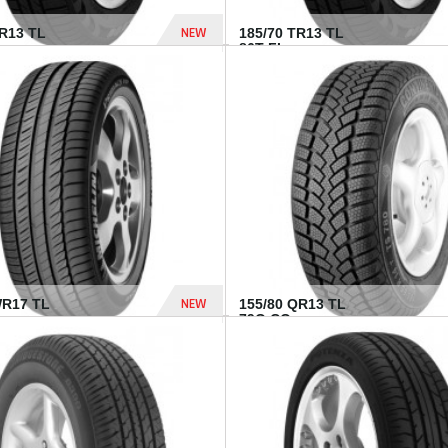
NEW
TR13 TL
185/70 TR13 TL
86T FI...
303 Dhs
NEW
WR17 TL
155/80 QR13 TL
.
79Q CO...
1 182 Dhs