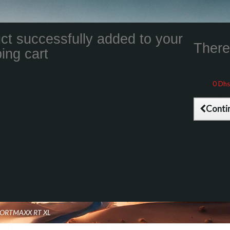
ct successfully added to your
There 
ing cart
Total product
Total shippin
Taxes
0 Dhs
Total (tax inc
Conti
PORTMAXX RT XL