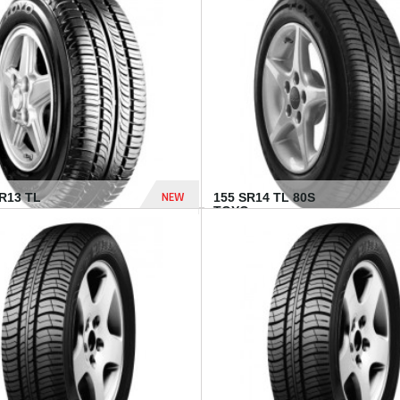
502 Dhs
NEW
TR13 TL
155 SR14 TL 80S
TOYO...
267 Dhs