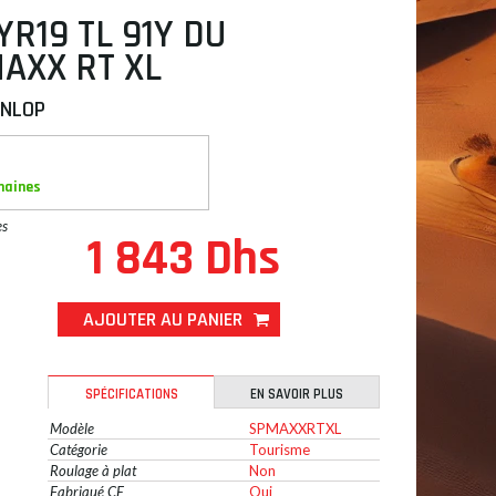
YR19 TL 91Y DU
AXX RT XL
UNLOP
maines
es
1 843 Dhs
AJOUTER AU PANIER
SPÉCIFICATIONS
EN SAVOIR PLUS
Modèle
SPMAXXRTXL
Catégorie
Tourisme
Roulage à plat
Non
Fabriqué CE
Oui