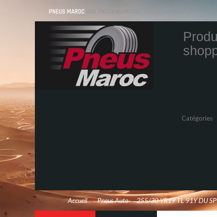
PNEUS MAROC
VOS PNEUS AU MAROC LIVRÉS ET MONTÉS
Produ
shopp
Quantity
Total
Catégories
Pneus Auto
Pneu moto
Promos
Marques
Accueil
/
Pneus Auto
>
255/30 YR19 TL 91Y DU S