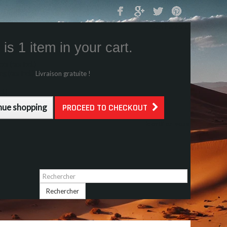
Mon Panier
0
is 1 item in your cart.
s (tax incl.)
g (tax incl.)
Livraison gratuite !
l.)
nue shopping
PROCEED TO CHECKOUT
Identifiez-vous
Rechercher