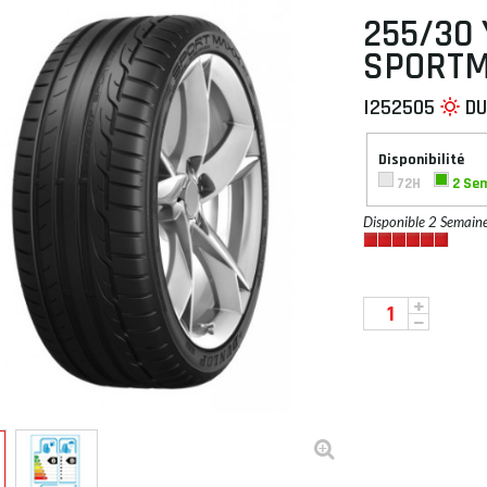
255/30 
SPORTM
I252505
D
 À PLAT
Disponibilité
72H
2 Se
Disponible 2 Semain