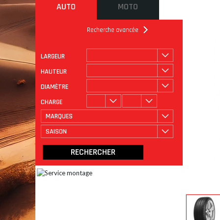
AUTO
MOTO
Recherche avancée
LARGEUR
ROULAGE
CATÉGORIE
HAUTEUR
DIAMÈTRE
CHARGE
MARQUES
SAISON