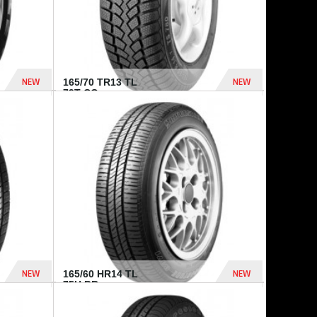
NEW
NEW
165/70 TR13 TL
79T CO...
402 Dhs
364 Dhs
NEW
NEW
165/60 HR14 TL
75H BR...