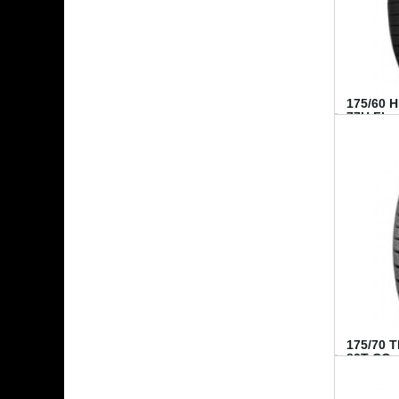
175/60 
77H FI...
175/70 
82T CO..