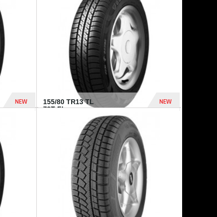
448 Dhs
540 Dhs
NEW
NEW
155/80 TR13 TL
79T FI...
302 Dhs
309 Dhs