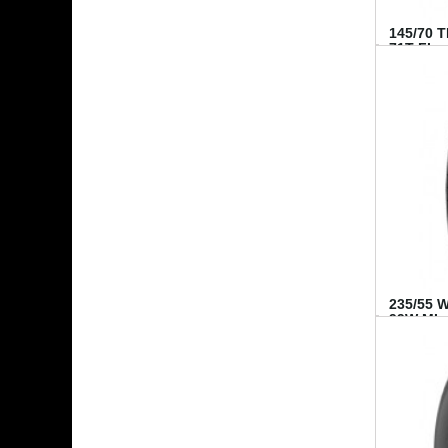
145/70 
71T FI...
235/55 
99W MI..