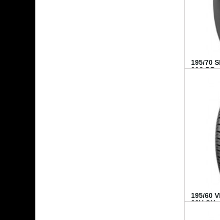
195/70 
92S BR..
195/60 
88V GY...