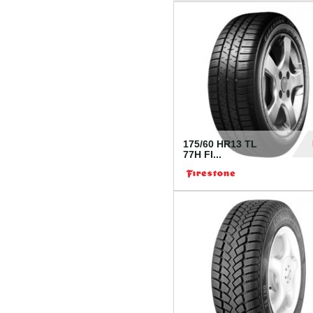
175/60 HR13 TL
77H FI...
39