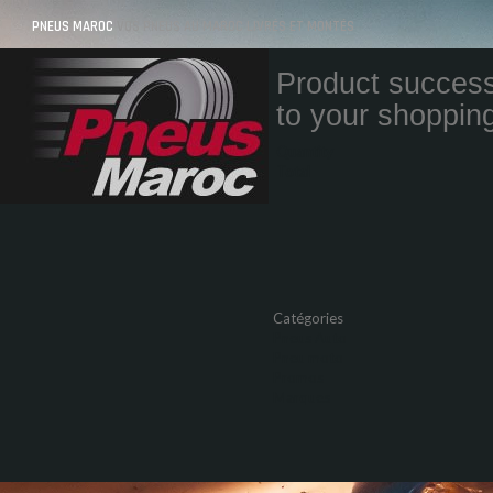
PNEUS MAROC
VOS PNEUS AU MAROC LIVRÉS ET MONTÉS
Product success
to your shopping
Quantity
Total
Catégories
Pneus Auto
Pneu moto
Promos
Marques