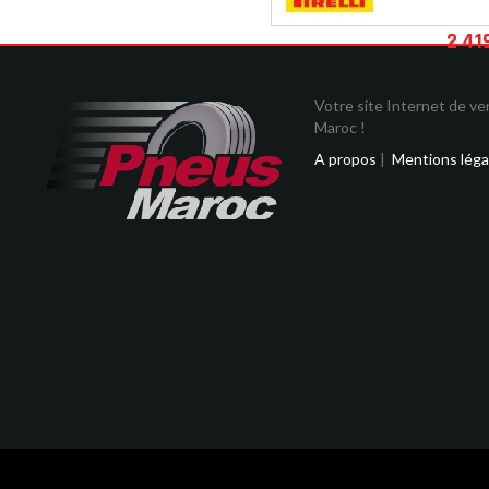
2 41
Votre site Internet de v
Maroc !
A propos
|
Mentions léga