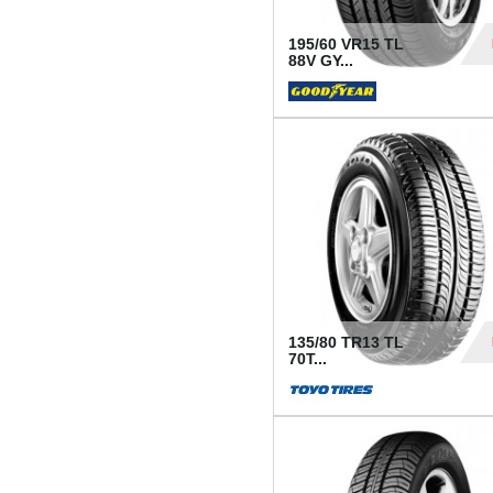
195/60 VR15 TL
88V GY...
50
135/80 TR13 TL
70T...
26