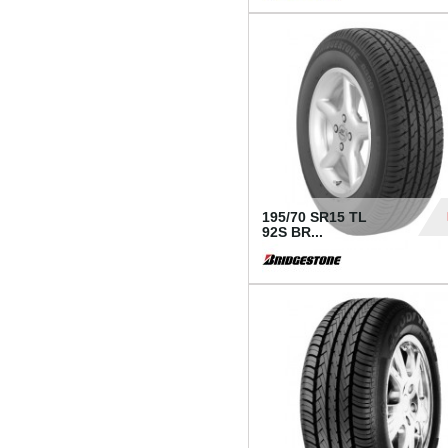
1 18
195/70 SR15 TL
92S BR...
83