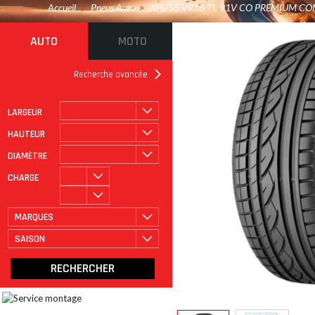
Accueil
/
Pneus Auto
>
205/55 VR16 TL 91V CO PREMIUM CO
AUTO
MOTO
Recherche avancée
LARGEUR
ROULAGE À PLAT
CATÉGORIE
HAUTEUR
DIAMÈTRE
CHARGE
MARQUES
SAISON