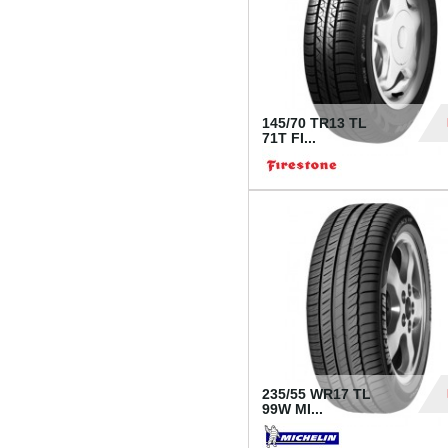
145/70 TR13 TL
71T FI...
30
235/55 WR17 TL
99W MI...