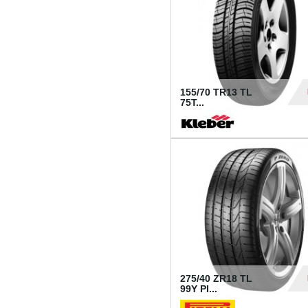
155/70 TR13 TL
75T...
30
275/40 ZR18 TL
99Y PI...