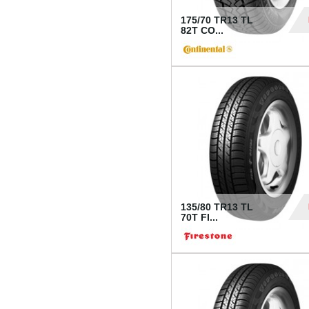
175/70 TR13 TL
82T CO...
28
135/80 TR13 TL
70T FI...
30