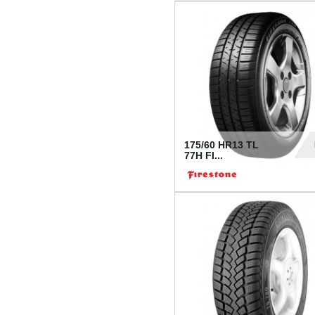
175/60 HR13 TL
77H FI...
39