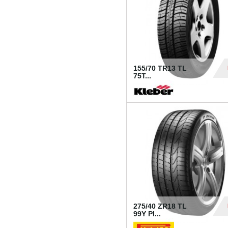
155/70 TR13 TL
75T...
30
275/40 ZR18 TL
99Y PI...