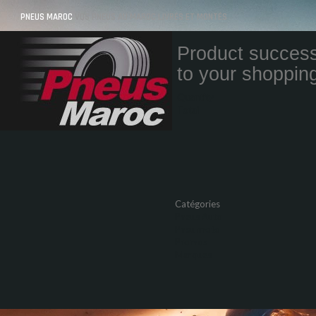
PNEUS MAROC
VOS PNEUS AU MAROC LIVRÉS ET MONTÉS
Product success
to your shopping
Quantity
Total
Catégories
Pneus Auto
Pneu moto
Promos
Marques