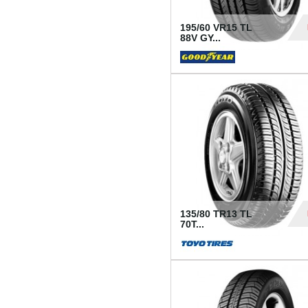
195/60 VR15 TL
88V GY...
50
135/80 TR13 TL
70T...
26