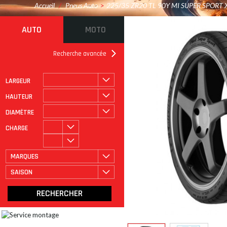
Accueil
/
Pneus Auto
>
225/35 ZR20 TL 90Y MI SUPER SPORT 
AUTO
MOTO
Recherche avancée
LARGEUR
ROULAGE À PLAT
CATÉGORIE
HAUTEUR
DIAMÈTRE
CHARGE
MARQUES
SAISON