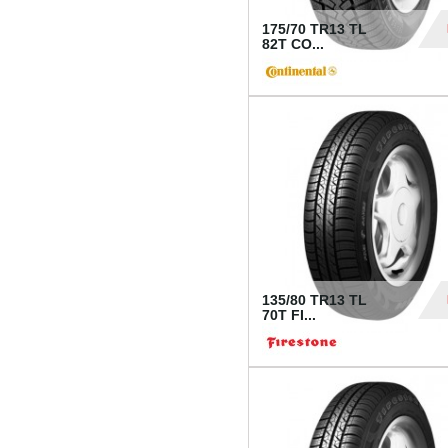
175/70 TR13 TL
82T CO...
28
135/80 TR13 TL
70T FI...
30