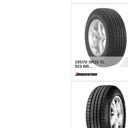
1 18
195/70 SR15 TL
92S BR...
83