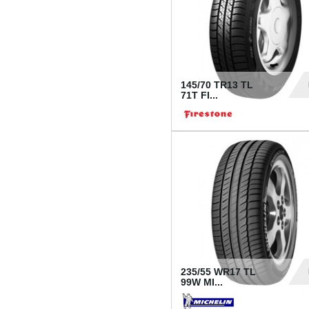
145/70 TR13 TL
71T FI...
30
235/55 WR17 TL
99W MI...