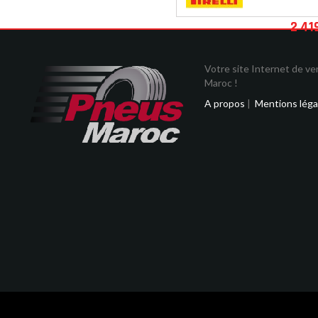
2 41
Votre site Internet de v
Maroc !
A propos
|
Mentions léga