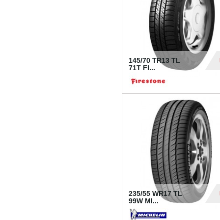
145/70 TR13 TL
71T FI...
30
235/55 WR17 TL
99W MI...