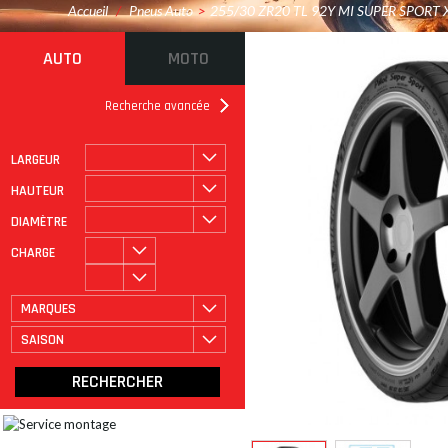
Accueil
/
Pneus Auto
>
255/30 ZR20 TL 92Y MI SUPER SPORT 
AUTO
MOTO
Recherche avancée
LARGEUR
ROULAGE À PLAT
CATÉGORIE
HAUTEUR
DIAMÈTRE
CHARGE
MARQUES
SAISON