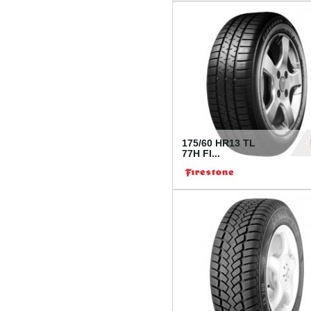
175/60 HR13 TL
77H FI...
39