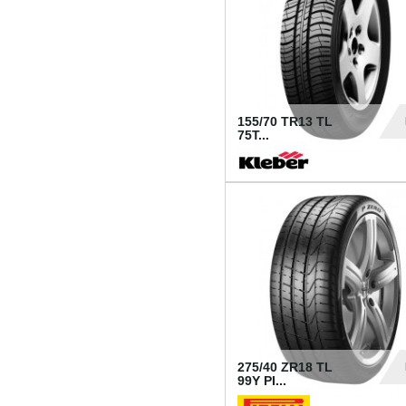
155/70 TR13 TL
75T...
30
275/40 ZR18 TL
99Y PI...