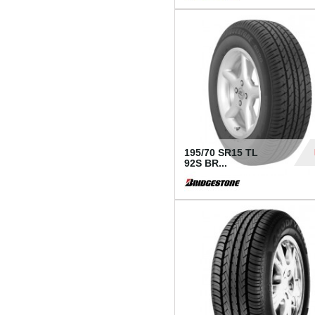
1 18
195/70 SR15 TL
92S BR...
83