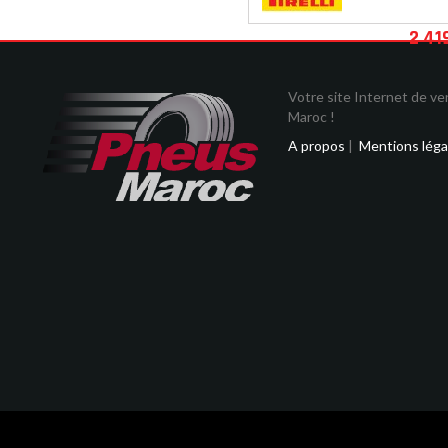
2 41
Votre site Internet de v
Maroc !
A propos
|
Mentions léga