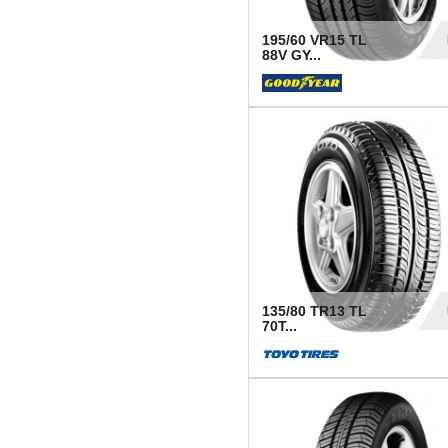
195/60 VR15 TL
88V GY...
50
135/80 TR13 TL
70T...
26