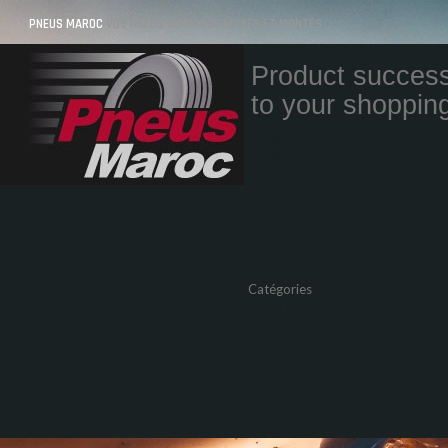
PNEUS MAROC
VOS PNEUS AU MAROC LIVRÉS ET MONTÉS
Product success
to your shopping
Quantity
Total
Catégories
Pneus Auto
Pneu moto
Promos
Marques