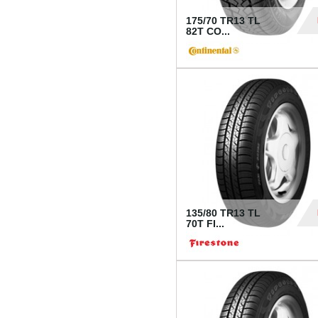
175/70 TR13 TL
82T CO...
28
135/80 TR13 TL
70T FI...
30