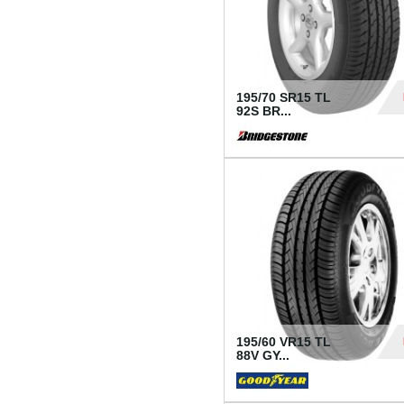
195/70 SR15 TL
92S BR...
83
195/60 VR15 TL
88V GY...