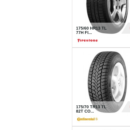
175/60 HR13 TL
77H FI...
39
175/70 TR13 TL
82T CO...