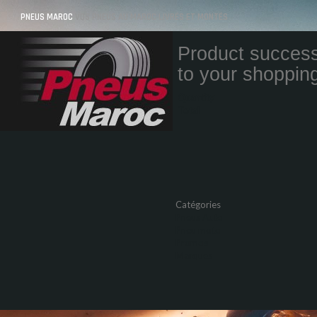
PNEUS MAROC
VOS PNEUS AU MAROC LIVRÉS ET MONTÉS
Product success
to your shopping
Quantity
Total
Catégories
Pneus Auto
Pneu moto
Promos
Marques