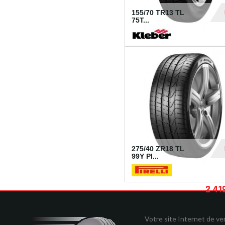
155/70 TR13 TL
75T...
30
275/40 ZR18 TL
99Y PI...
2 41
Votre site Internet de v