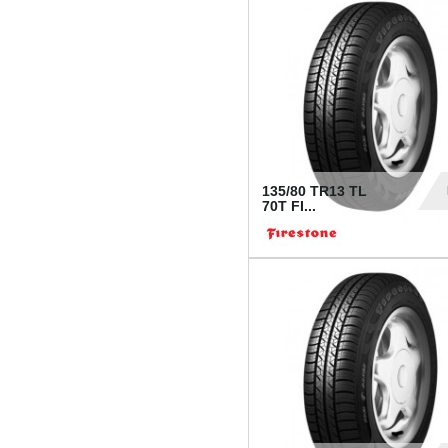
28
135/80 TR13 TL
70T FI...
30