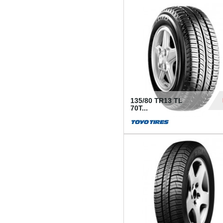
50
135/80 TR13 TL
70T...
26