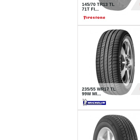
145/70 TR13 TL
71T FI...
30
235/55 WR17 TL
99W MI...
1 18