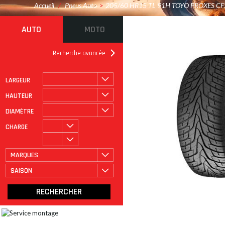
Accueil
/
Pneus Auto
>
205/60 HR15 TL 91H TOYO PROXES CF
AUTO
MOTO
Recherche avancée
LARGEUR
ROULAGE À PLAT
CATÉGORIE
HAUTEUR
DIAMÈTRE
CHARGE
MARQUES
SAISON