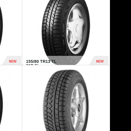
448 Dhs
540 Dhs
NEW
NEW
155/80 TR13 TL
79T FI...
302 Dhs
309 Dhs