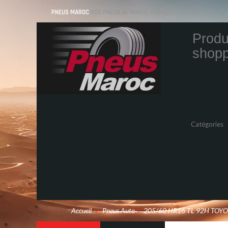
PNEUS MAROC
VOS PNEUS AU MAROC LIVRÉS ET MONTÉS
Produ
shopp
Quantity
Total
Catégories
Pneus Auto
Pneu moto
Promos
Marques
Accueil
/
Pneus Auto
>
205/60 HR16 TL 92H TOY