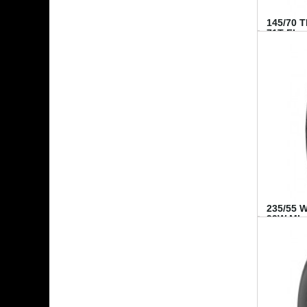
145/70 
71T FI...
235/55 
99W MI..