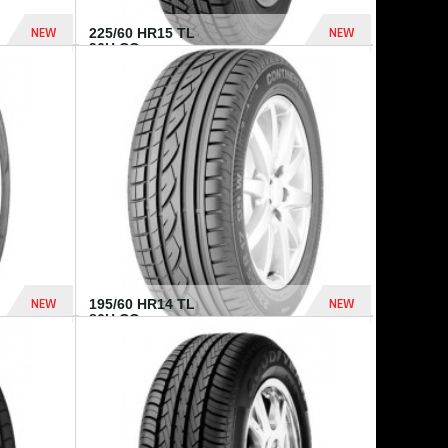
NEW
NEW
225/60 HR15 TL
96H CO...
432 Dhs
1 040 Dhs
NEW
NEW
195/60 HR14 TL
86H CO...
410 Dhs
790 Dhs