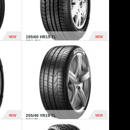
NEW
NEW
195/60 HR15 TL
88H GY...
955 Dhs
521 Dhs
NEW
NEW
255/40 YR19 TL
96Y PI...