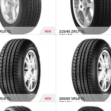
NEW
SR15 TL
215/45 ZR17 TL
.
87W BR...
837 Dhs
NEW
VR15 TL
205/50 VR16 TL
87V GY...