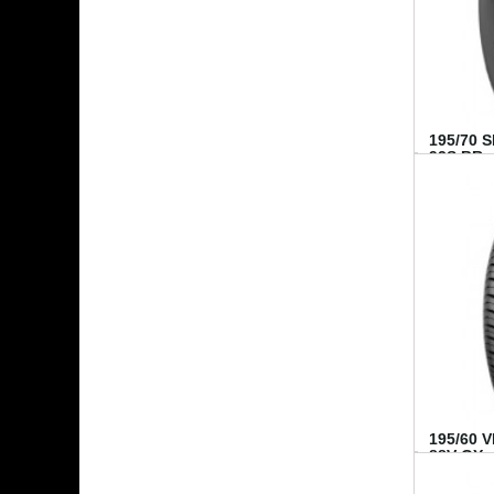
195/70 
92S BR..
195/60 
88V GY...