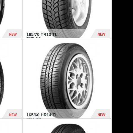
NEW
NEW
165/70 TR13 TL
79T CO...
402 Dhs
364 Dhs
NEW
NEW
165/60 HR14 TL
75H BR...