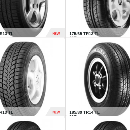
NEW
HR13 TL
175/65 TR13 TL
80T...
394 Dhs
NEW
TR13 TL
185/80 TR14 TL
.
91T...