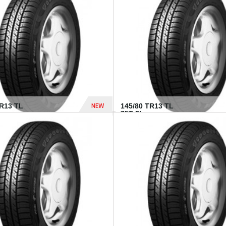
282 Dhs
NEW
TR13 TL
145/80 TR13 TL
75T FI...
307 Dhs