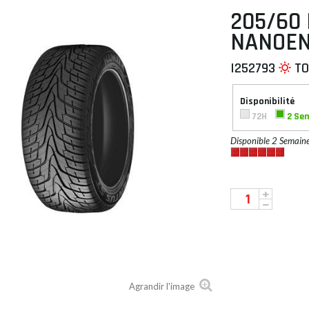
205/60 
NANOEN
I252793
TO
 À PLAT
Disponibilité
72H
2 Se
Disponible 2 Semain
Agrandir l'image