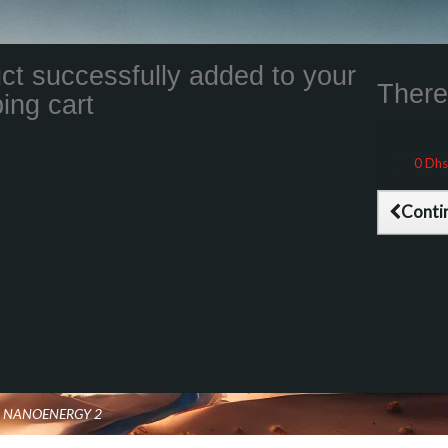
ct successfully added to your
There 
ing cart
Total product
Total shippin
Taxes
0 Dhs
Total (tax inc
Conti
O NANOENERGY 2