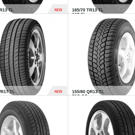
NEW
TR13 TL
185/70 TR13 TL
86T FI...
303 Dhs
NEW
WR17 TL
155/80 QR13 TL
.
79Q CO...
1 182 Dhs