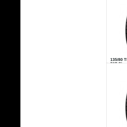
135/80 
70T FI...