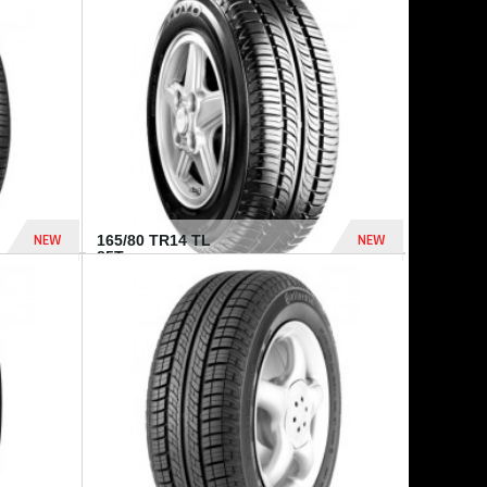
875 Dhs
1 771 Dhs
NEW
NEW
165/80 TR14 TL
85T...
372 Dhs
458 Dhs