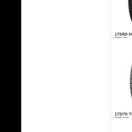
175/60 
77H FI...
175/70 
82T CO..