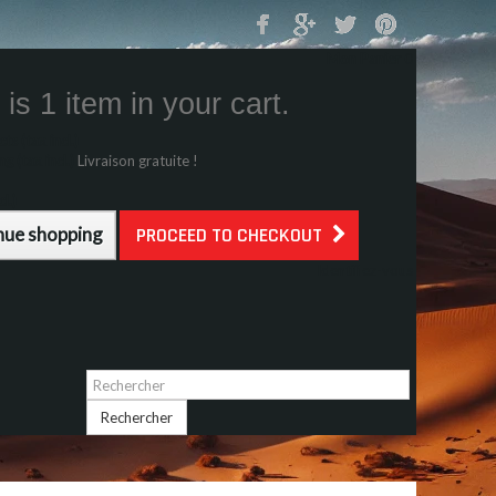
Mon Panier
0
is 1 item in your cart.
s (tax incl.)
g (tax incl.)
Livraison gratuite !
l.)
nue shopping
PROCEED TO CHECKOUT
Identifiez-vous
Rechercher