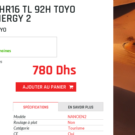
HR16 TL 92H TOYO
ERGY 2
YO
maines
es
780 Dhs
AJOUTER AU PANIER
SPÉCIFICATIONS
EN SAVOIR PLUS
Modèle
NANOEN2
Roulage à plat
Non
Catégorie
Tourisme
CE
Oui