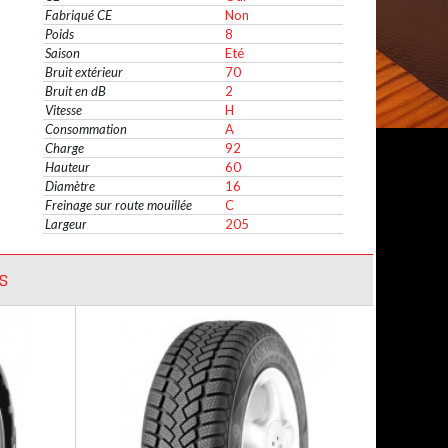
Fabriqué CE
Non
Poids
8
Saison
Eté
Bruit extérieur
70
Bruit en dB
2
Vitesse
H
Consommation
A
Charge
92
Hauteur
60
Diamètre
16
Freinage sur route mouillée
C
Largeur
205
S