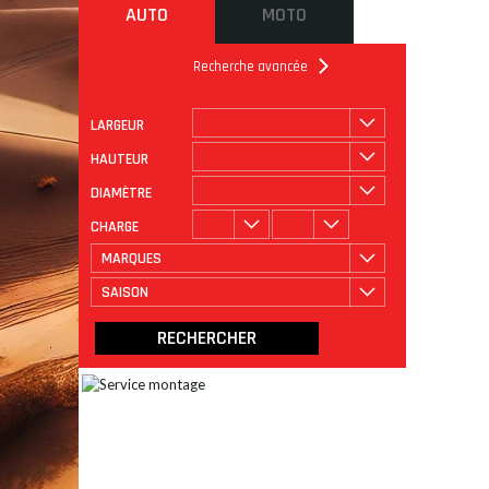
AUTO
MOTO
Recherche avancée
LARGEUR
ROULAGE
CATÉGORIE
HAUTEUR
DIAMÈTRE
CHARGE
MARQUES
SAISON