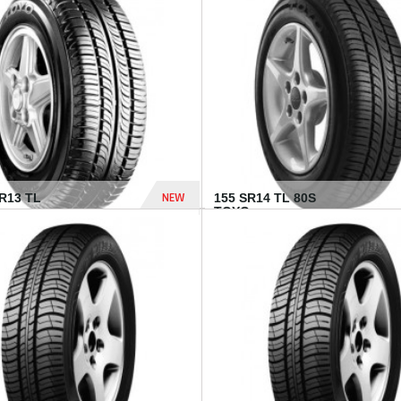
502 Dhs
NEW
TR13 TL
155 SR14 TL 80S
TOYO...
267 Dhs