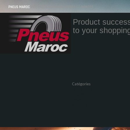
PNEUS MAROC
VOS PNEUS AU MAROC LIVRÉS ET MONTÉS
Product success
to your shopping
Quantity
Total
Catégories
Pneus Auto
Pneu moto
Promos
Marques