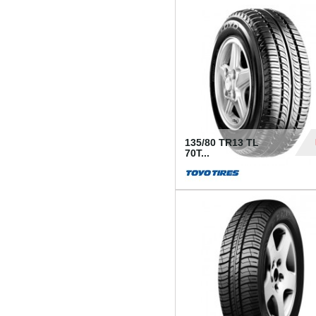
50
135/80 TR13 TL
70T...
26