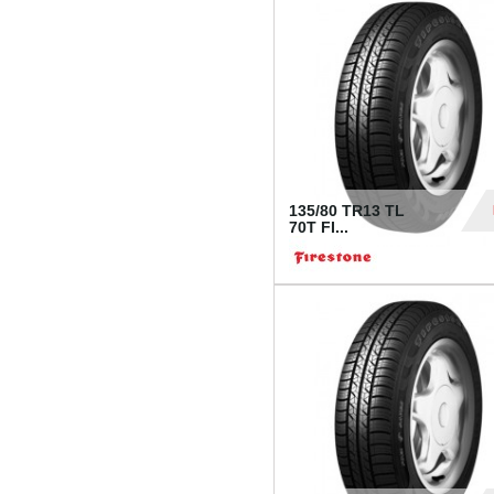
28
135/80 TR13 TL
70T FI...
30