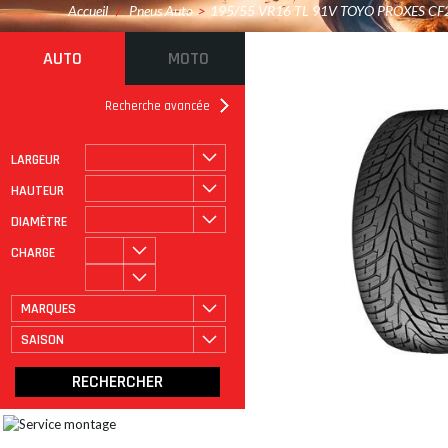
Accueil
/
Pneus Auto
>
195/55 VR16 TL 91V TOYO PROXES CF
AUTO
MOTO
Recherche avancée
LARGEUR
ROULAGE À PLAT
CATÉGORIE
HAUTEUR
DIAMÈTRE
CHARGE
MARQUES
SAISON