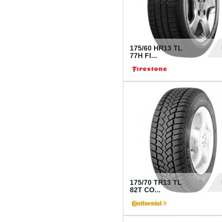
175/60 HR13 TL
77H FI...
39
175/70 TR13 TL
82T CO...