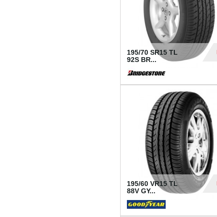
195/70 SR15 TL
92S BR...
83
195/60 VR15 TL
88V GY...