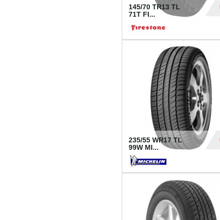
145/70 TR13 TL
71T FI...
30
235/55 WR17 TL
99W MI...
1 18