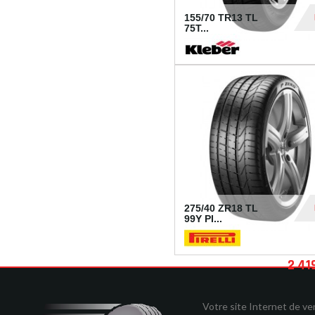
155/70 TR13 TL
75T...
30
275/40 ZR18 TL
99Y PI...
2 41
Votre site Internet de v