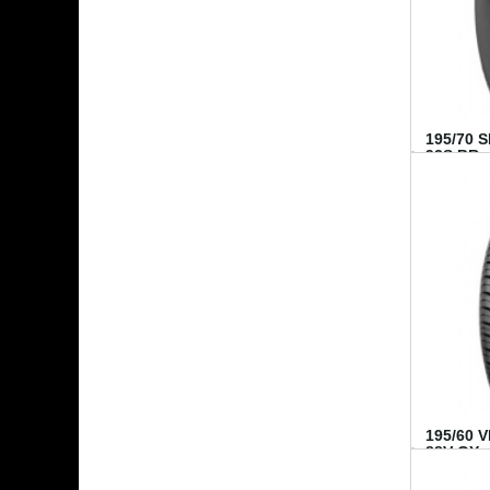
195/70 
92S BR..
195/60 
88V GY...