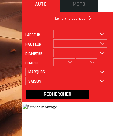
AUTO
MOTO
Recherche avancée
LARGEUR
ROULAGE
CATÉGORIE
HAUTEUR
DIAMÈTRE
CHARGE
MARQUES
SAISON