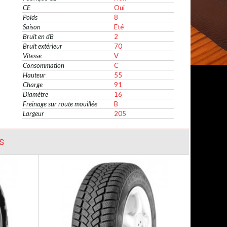
CE
Oui
Poids
8
Saison
Eté
Bruit en dB
2
Bruit extérieur
70
Vitesse
V
Consommation
C
Hauteur
55
Charge
91
Diamètre
16
Freinage sur route mouillée
B
Largeur
205
S