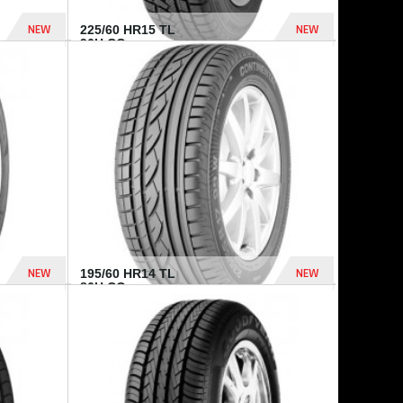
NEW
NEW
225/60 HR15 TL
96H CO...
432 Dhs
1 040 Dhs
NEW
NEW
195/60 HR14 TL
86H CO...
410 Dhs
790 Dhs