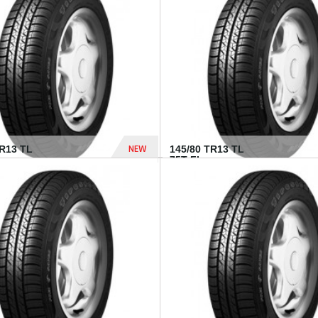
282 Dhs
NEW
TR13 TL
145/80 TR13 TL
75T FI...
307 Dhs