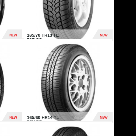
NEW
NEW
165/70 TR13 TL
79T CO...
402 Dhs
364 Dhs
NEW
NEW
165/60 HR14 TL
75H BR...