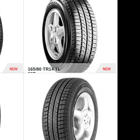
875 Dhs
1 771 Dhs
NEW
NEW
165/80 TR14 TL
85T...
372 Dhs
458 Dhs