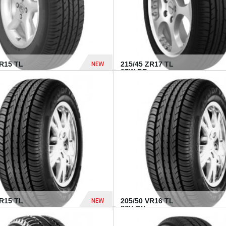
NEW
SR15 TL
215/45 ZR17 TL
.
87W BR...
837 Dhs
NEW
VR15 TL
205/50 VR16 TL
87V GY...