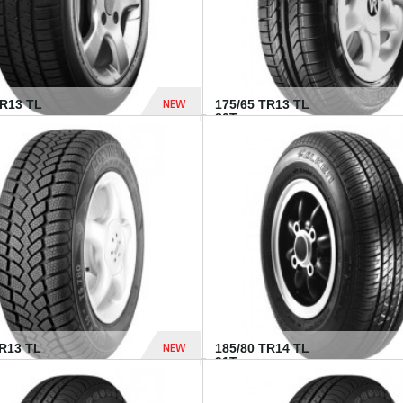
NEW
HR13 TL
175/65 TR13 TL
80T...
394 Dhs
NEW
TR13 TL
185/80 TR14 TL
.
91T...