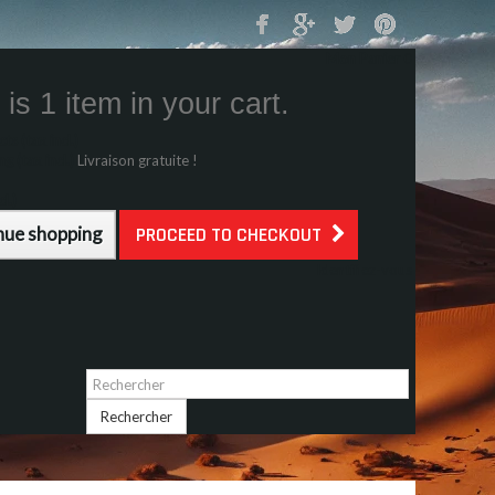
Mon Panier
0
is 1 item in your cart.
s (tax incl.)
g (tax incl.)
Livraison gratuite !
l.)
nue shopping
PROCEED TO CHECKOUT
Identifiez-vous
Rechercher