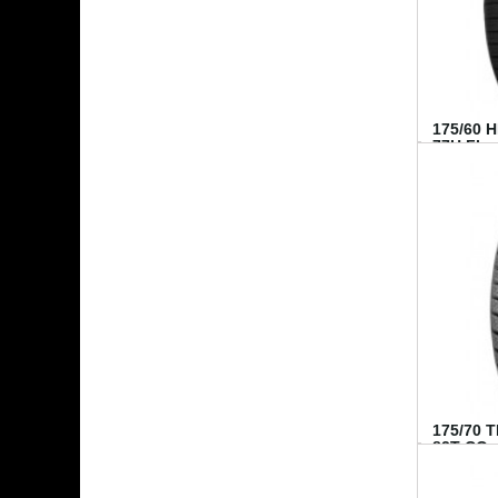
175/60 
77H FI...
175/70 
82T CO..