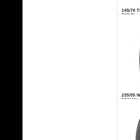
145/70 
71T FI...
235/55 
99W MI..