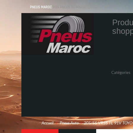
PNEUS MAROC
VOS PNEUS AU MAROC LIVRÉS ET MONTÉS
Produ
shopp
Quantity
Total
Catégories
Pneus Auto
Pneu moto
Promos
Marques
Accueil
/
Pneus Auto
>
205/55 VR16 TL 91V TOYO