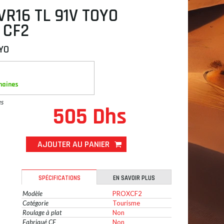
VR16 TL 91V TOYO
 CF2
YO
maines
es
505 Dhs
AJOUTER AU PANIER
SPÉCIFICATIONS
EN SAVOIR PLUS
Modèle
PROXCF2
Catégorie
Tourisme
Roulage à plat
Non
Fabriqué CE
Non