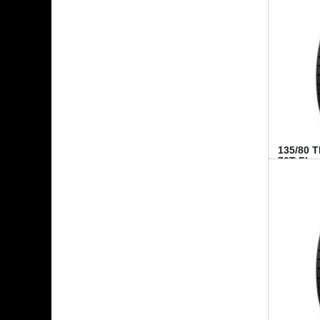
135/80 
70T FI...