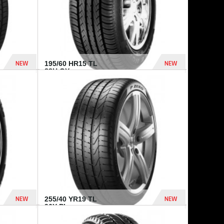
NEW
NEW
195/60 HR15 TL
88H GY...
955 Dhs
521 Dhs
NEW
NEW
255/40 YR19 TL
96Y PI...