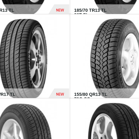
NEW
TR13 TL
185/70 TR13 TL
86T FI...
303 Dhs
NEW
WR17 TL
155/80 QR13 TL
.
79Q CO...
1 182 Dhs