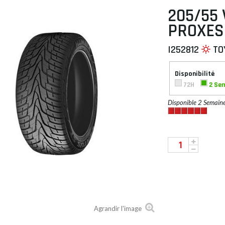
205/55 
PROXES
I252812
TO
 À PLAT
Disponibilité
72H
2 Se
Disponible 2 Semain
Agrandir l'image