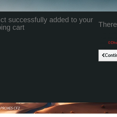
ct successfully added to your
There 
ing cart
Total product
Total shippin
Taxes
0 Dhs
Total (tax inc
Conti
 PROXES CF2