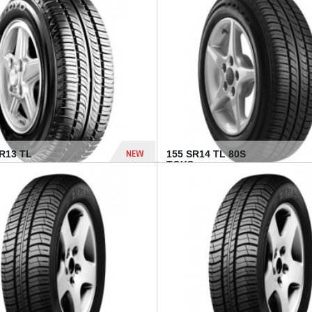
502 Dhs
NEW
TR13 TL
155 SR14 TL 80S
TOYO...
267 Dhs