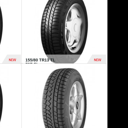
448 Dhs
540 Dhs
NEW
NEW
155/80 TR13 TL
79T FI...
302 Dhs
309 Dhs