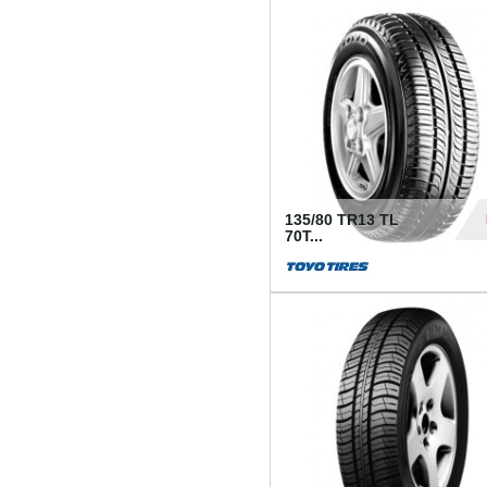
50
135/80 TR13 TL
70T...
26