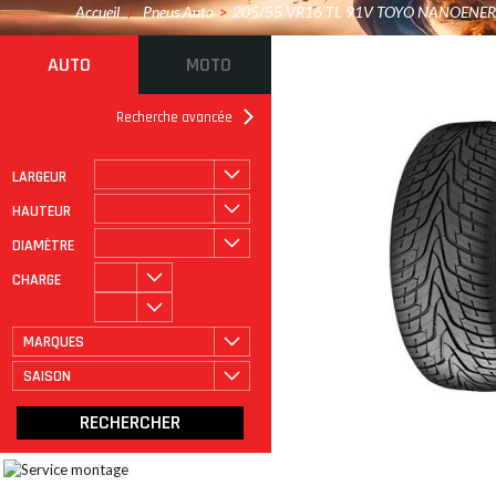
Accueil
/
Pneus Auto
>
205/55 VR16 TL 91V TOYO NANOENER
AUTO
MOTO
Recherche avancée
LARGEUR
ROULAGE À PLAT
CATÉGORIE
HAUTEUR
DIAMÈTRE
CHARGE
MARQUES
SAISON