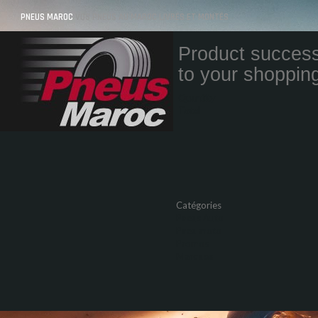
PNEUS MAROC
VOS PNEUS AU MAROC LIVRÉS ET MONTÉS
Product success
to your shopping
Quantity
Total
Catégories
Pneus Auto
Pneu moto
Promos
Marques