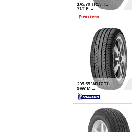
145/70 TR13 TL
71T FI...
30
235/55 WR17 TL
99W MI...
1 18