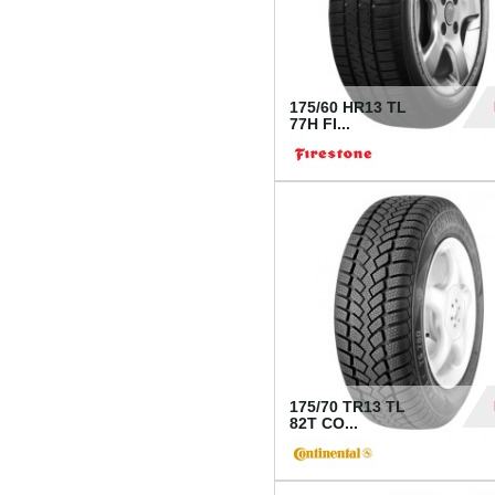
175/60 HR13 TL
77H FI...
39
175/70 TR13 TL
82T CO...