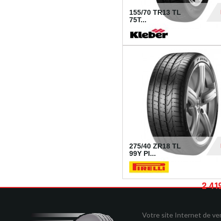
155/70 TR13 TL
75T...
30
275/40 ZR18 TL
99Y PI...
2 41
Votre site Internet de v