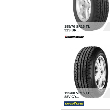
195/70 SR15 TL
92S BR...
83
195/60 VR15 TL
88V GY...