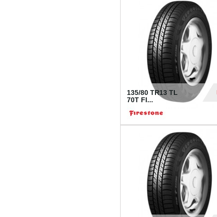
28
135/80 TR13 TL
70T FI...
30