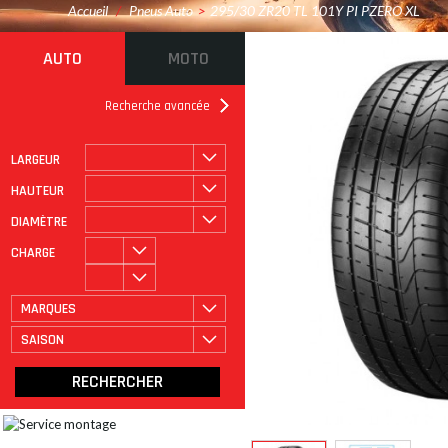
Accueil
/
Pneus Auto
>
295/30 ZR20 TL 101Y PI PZERO XL
AUTO
MOTO
Recherche avancée
LARGEUR
ROULAGE À PLAT
CATÉGORIE
HAUTEUR
DIAMÈTRE
CHARGE
MARQUES
SAISON