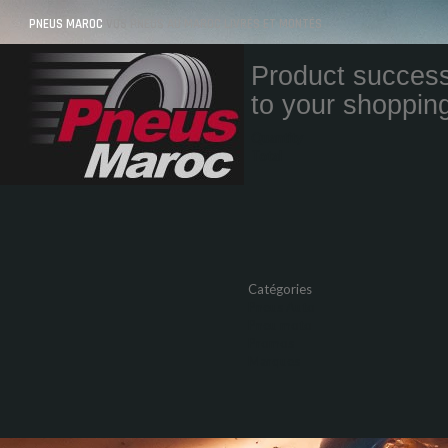
PNEUS MAROC
VOS PNEUS AU MAROC LIVRÉS ET MONTÉS
Product success
to your shopping
Quantity
Total
Catégories
Pneus Auto
Pneu moto
Promos
Marques