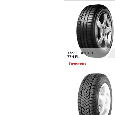
175/60 HR13 TL
77H FI...
39