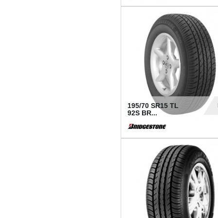
1 18
195/70 SR15 TL
92S BR...
83