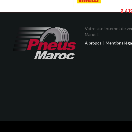
2 41
Votre site Internet de v
Maroc !
A propos
|
Mentions léga