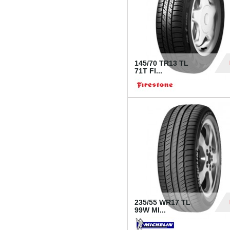
145/70 TR13 TL
71T FI...
30
235/55 WR17 TL
99W MI...