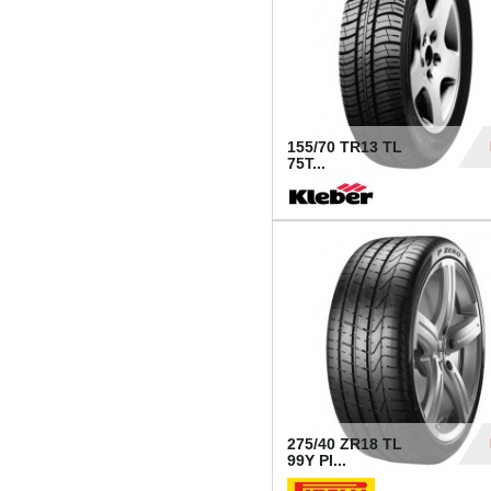
155/70 TR13 TL
75T...
30
275/40 ZR18 TL
99Y PI...