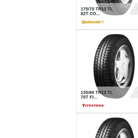
175/70 TR13 TL
82T CO...
28
135/80 TR13 TL
70T FI...
30