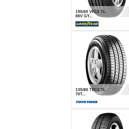
195/60 VR15 TL
88V GY...
50
135/80 TR13 TL
70T...
26