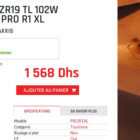
ZR19 TL 102W
PRO R1 XL
AXXIS
maines
es
1 568 Dhs
AJOUTER AU PANIER
SPÉCIFICATIONS
EN SAVOIR PLUS
Modèle
PROR1XL
Catégorie
Tourisme
Roulage à plat
Non
CE
Oui