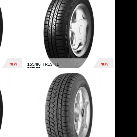
448 Dhs
540 Dhs
NEW
NEW
155/80 TR13 TL
79T FI...
302 Dhs
309 Dhs