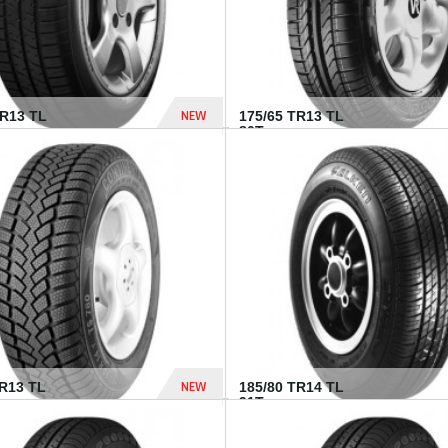
NEW
HR13 TL
175/65 TR13 TL
80T...
394 Dhs
NEW
TR13 TL
185/80 TR14 TL
.
91T...