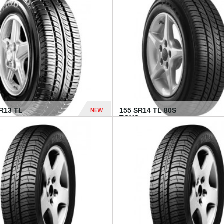
502 Dhs
NEW
TR13 TL
155 SR14 TL 80S
TOYO...
267 Dhs