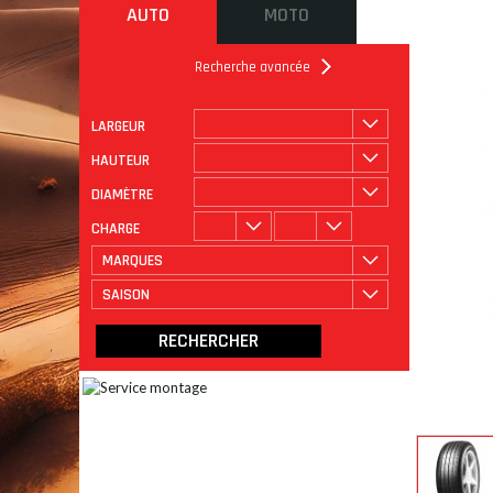
AUTO
MOTO
Recherche avancée
LARGEUR
ROULAGE
CATÉGORIE
HAUTEUR
DIAMÈTRE
CHARGE
MARQUES
SAISON