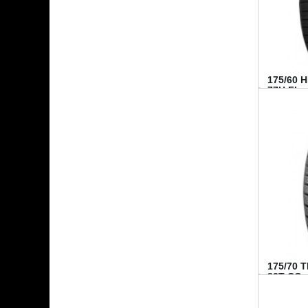
175/60 
77H FI...
175/70 
82T CO..