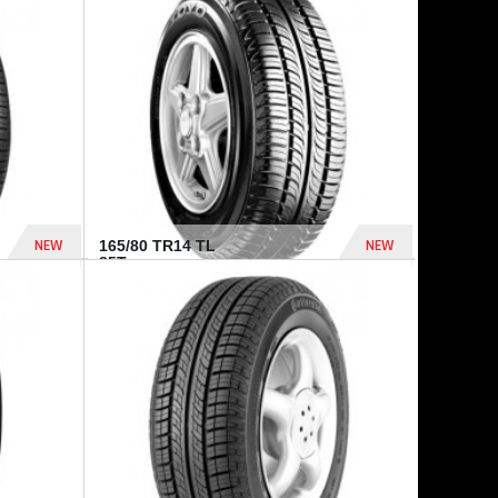
875 Dhs
1 771 Dhs
NEW
NEW
165/80 TR14 TL
85T...
372 Dhs
458 Dhs