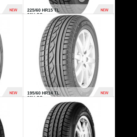
NEW
NEW
225/60 HR15 TL
96H CO...
432 Dhs
1 040 Dhs
NEW
NEW
195/60 HR14 TL
86H CO...
410 Dhs
790 Dhs