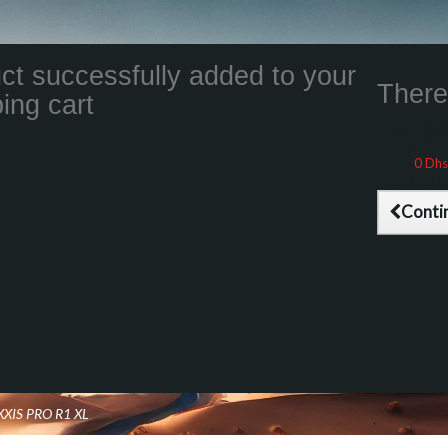
ct successfully added to your
There 
ing cart
Total product
Total shippin
Taxes
0 Dhs
Total (tax inc
Conti
XIS PRO R1 XL