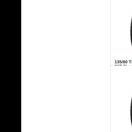
135/80 
70T FI...