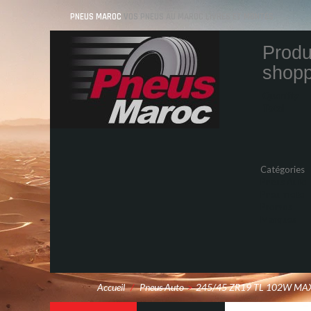
PNEUS MAROC
VOS PNEUS AU MAROC LIVRÉS ET MONTÉS
Produ
shopp
Quantity
Total
Catégories
Pneus Auto
Pneu moto
Promos
Marques
Accueil
/
Pneus Auto
>
245/45 ZR19 TL 102W MAX