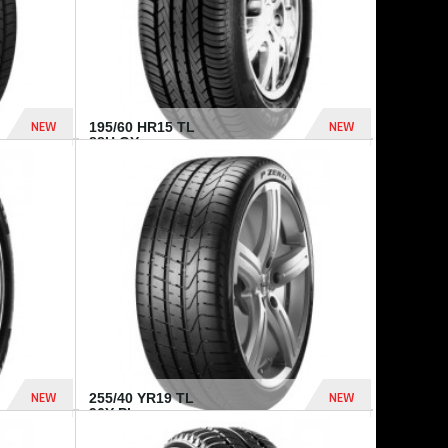
NEW
NEW
195/60 HR15 TL
88H GY...
955 Dhs
521 Dhs
NEW
NEW
255/40 YR19 TL
96Y PI...