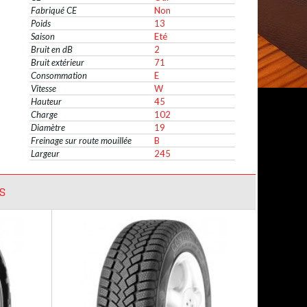
Fabriqué CE
Non
Poids
13
Saison
Eté
Bruit en dB
2
Bruit extérieur
71
Consommation
E
Vitesse
W
Hauteur
45
Charge
102
Diamètre
19
Freinage sur route mouillée
B
Largeur
245
S