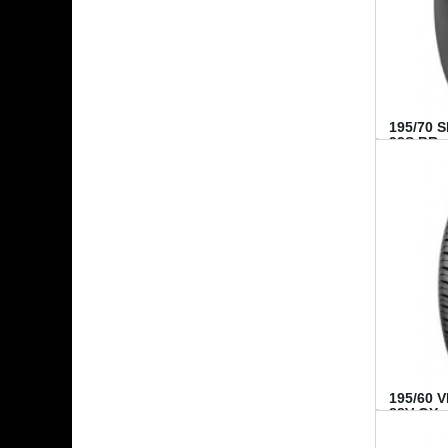
195/70 
92S BR..
195/60 
88V GY...