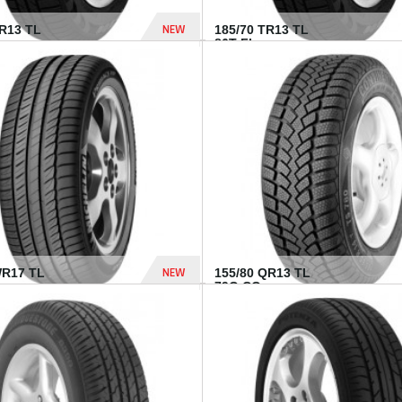
NEW
TR13 TL
185/70 TR13 TL
86T FI...
303 Dhs
NEW
WR17 TL
155/80 QR13 TL
.
79Q CO...
1 182 Dhs