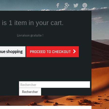
Mon Panier
0
is 1 item in your cart.
s (tax incl.)
g (tax incl.)
Livraison gratuite !
l.)
nue shopping
PROCEED TO CHECKOUT
Identifiez-vous
Rechercher