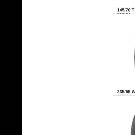
145/70 
71T FI...
235/55 
99W MI..