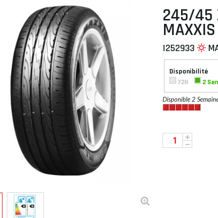
245/45 
MAXXIS 
I252933
M
 À PLAT
Disponibilité
72H
2 Se
Disponible 2 Semain