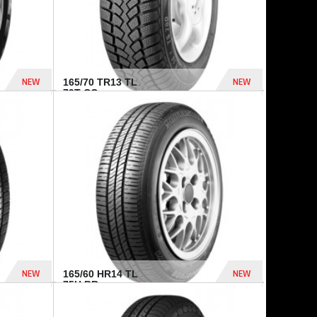
NEW
NEW
165/70 TR13 TL
79T CO...
402 Dhs
364 Dhs
NEW
NEW
165/60 HR14 TL
75H BR...