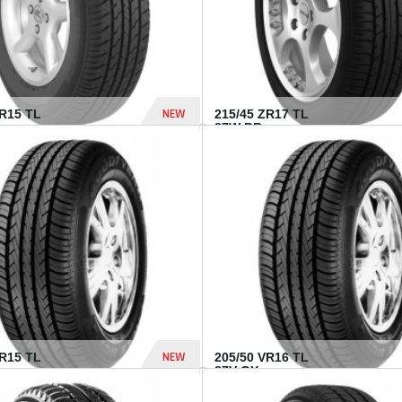
NEW
SR15 TL
215/45 ZR17 TL
.
87W BR...
837 Dhs
NEW
VR15 TL
205/50 VR16 TL
87V GY...