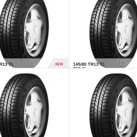
282 Dhs
NEW
TR13 TL
145/80 TR13 TL
75T FI...
307 Dhs