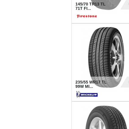
145/70 TR13 TL
71T FI...
30
235/55 WR17 TL
99W MI...
1 18