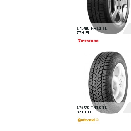
175/60 HR13 TL
77H FI...
39
175/70 TR13 TL
82T CO...