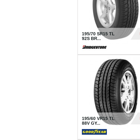
195/70 SR15 TL
92S BR...
83
195/60 VR15 TL
88V GY...