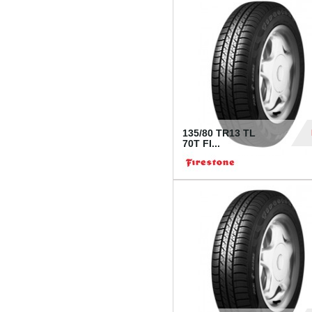
28
135/80 TR13 TL
70T FI...
30