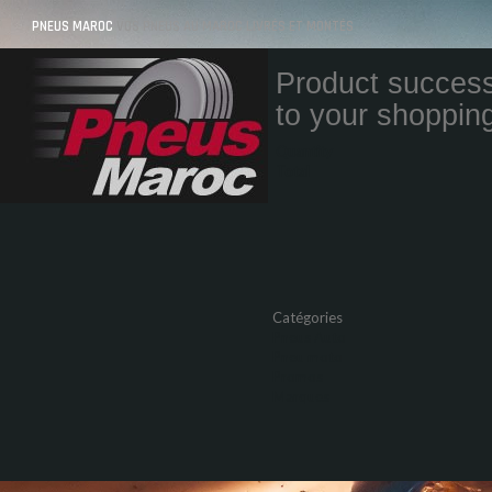
PNEUS MAROC
VOS PNEUS AU MAROC LIVRÉS ET MONTÉS
Product success
to your shopping
Quantity
Total
Catégories
Pneus Auto
Pneu moto
Promos
Marques