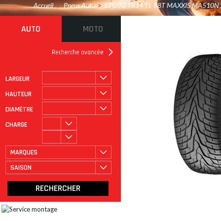
Accueil
/
Pneus Auto
>
175/70 TR14 TL 88T MAXXIS MA510N 
AUTO
MOTO
Recherche avancée
LARGEUR
ROULAGE À PLAT
CATÉGORIE
HAUTEUR
DIAMÈTRE
CHARGE
MARQUES
SAISON