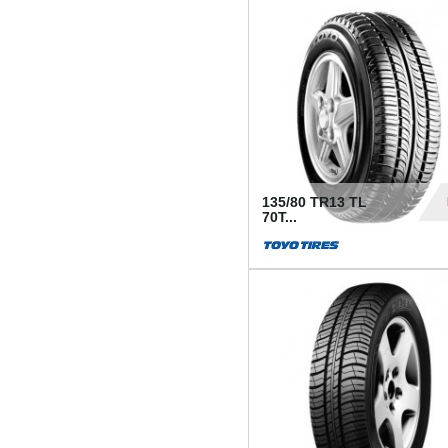
50
135/80 TR13 TL
70T...
26