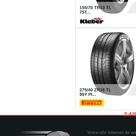
155/70 TR13 TL
75T...
30
275/40 ZR18 TL
99Y PI...
2 41
Votre site Internet de v