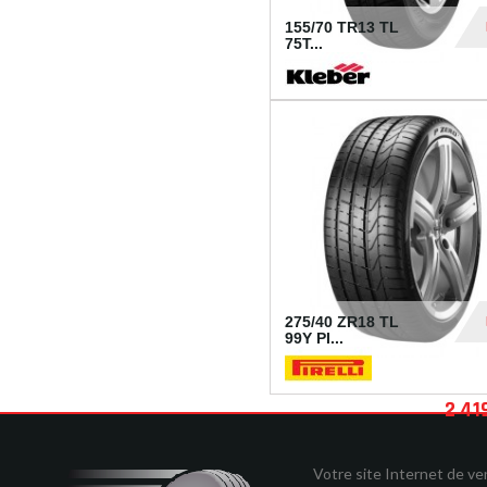
155/70 TR13 TL
75T...
30
275/40 ZR18 TL
99Y PI...
2 41
Votre site Internet de v