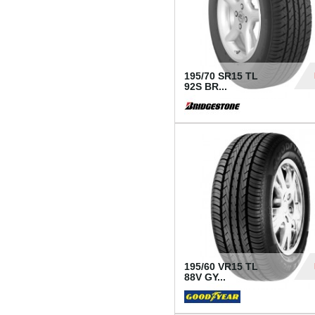
195/70 SR15 TL
92S BR...
83
195/60 VR15 TL
88V GY...