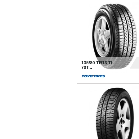
50
135/80 TR13 TL
70T...
26