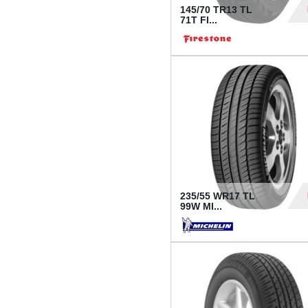
145/70 TR13 TL
71T FI...
30
235/55 WR17 TL
99W MI...
1 18