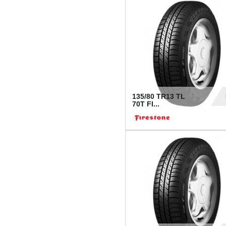
28
135/80 TR13 TL
70T FI...
30