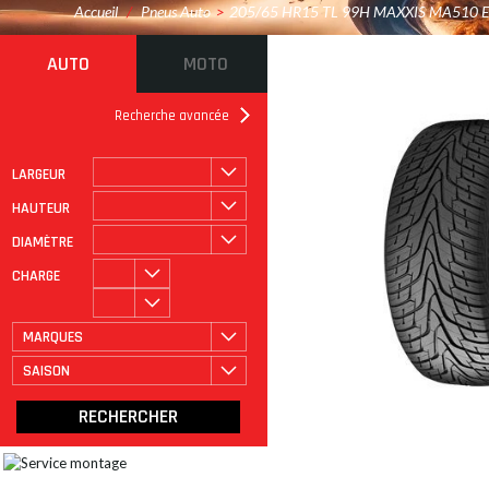
Accueil
/
Pneus Auto
>
205/65 HR15 TL 99H MAXXIS MA510 E
AUTO
MOTO
Recherche avancée
LARGEUR
ROULAGE À PLAT
CATÉGORIE
HAUTEUR
DIAMÈTRE
CHARGE
MARQUES
SAISON