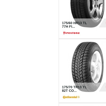
175/60 HR13 TL
77H FI...
39
175/70 TR13 TL
82T CO...