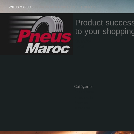
PNEUS MAROC
VOS PNEUS AU MAROC LIVRÉS ET MONTÉS
Product success
to your shopping
Quantity
Total
Catégories
Pneus Auto
Pneu moto
Promos
Marques