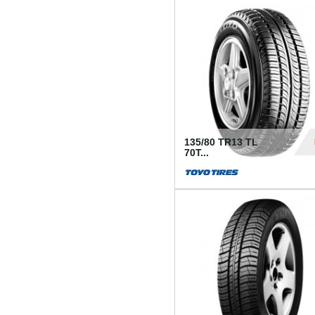
50
135/80 TR13 TL
70T...
26