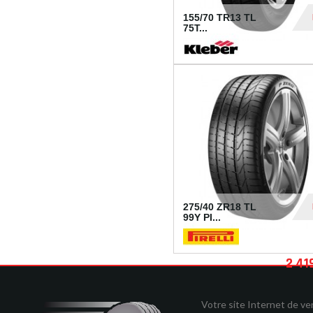
155/70 TR13 TL
75T...
30
275/40 ZR18 TL
99Y PI...
2 41
Votre site Internet de v