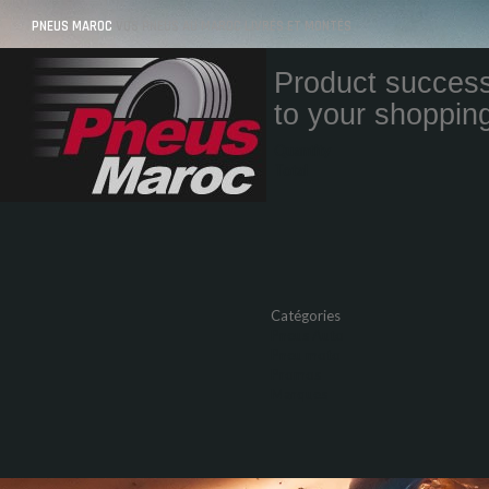
PNEUS MAROC
VOS PNEUS AU MAROC LIVRÉS ET MONTÉS
Product success
to your shopping
Quantity
Total
Catégories
Pneus Auto
Pneu moto
Promos
Marques