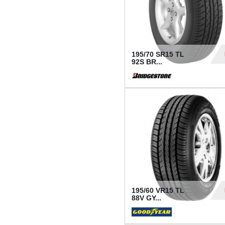
195/70 SR15 TL
92S BR...
83
195/60 VR15 TL
88V GY...