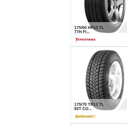
175/60 HR13 TL
77H FI...
39
175/70 TR13 TL
82T CO...