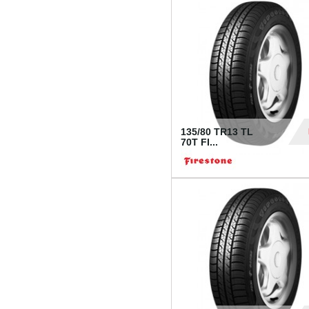
28
135/80 TR13 TL
70T FI...
30