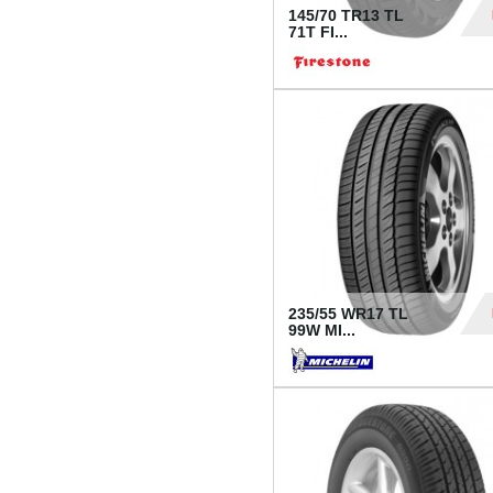
145/70 TR13 TL
71T FI...
30
235/55 WR17 TL
99W MI...
1 18