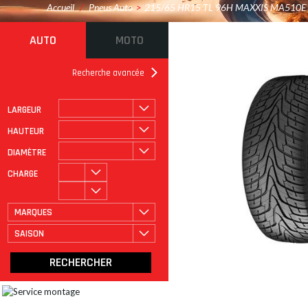
Accueil
/
Pneus Auto
>
215/65 HR15 TL 96H MAXXIS MA510E
AUTO
MOTO
Recherche avancée
LARGEUR
ROULAGE À PLAT
CATÉGORIE
HAUTEUR
DIAMÈTRE
CHARGE
MARQUES
SAISON