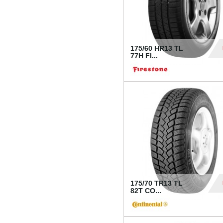
175/60 HR13 TL
77H FI...
39
175/70 TR13 TL
82T CO...