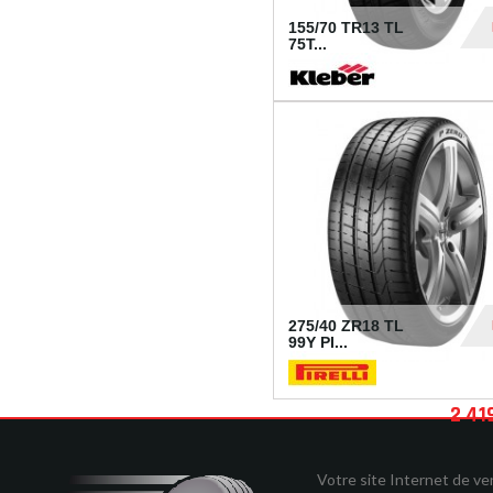
155/70 TR13 TL
75T...
30
275/40 ZR18 TL
99Y PI...
2 41
Votre site Internet de v