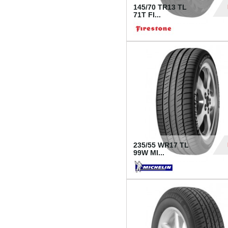
145/70 TR13 TL
71T FI...
30
235/55 WR17 TL
99W MI...
1 18