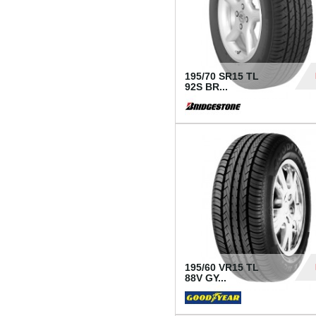
195/70 SR15 TL
92S BR...
83
195/60 VR15 TL
88V GY...