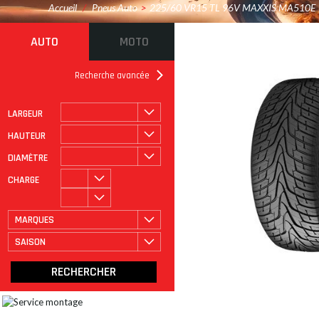
Accueil
/
Pneus Auto
>
225/60 VR15 TL 96V MAXXIS MA510E
AUTO
MOTO
Recherche avancée
LARGEUR
ROULAGE À PLAT
CATÉGORIE
HAUTEUR
DIAMÈTRE
CHARGE
MARQUES
SAISON