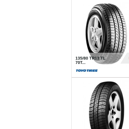
50
135/80 TR13 TL
70T...
26