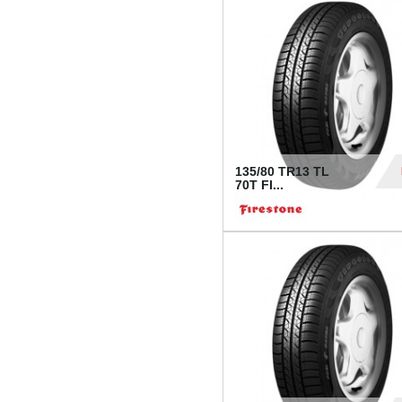
28
135/80 TR13 TL
70T FI...
30