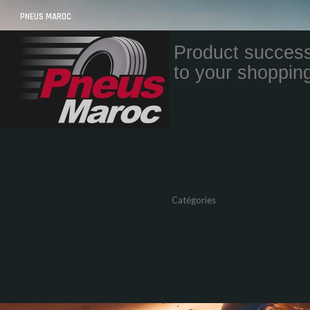
PNEUS MAROC
VOS PNEUS AU MAROC LIVRÉS ET MONTÉS
Product success
to your shopping
Quantity
Total
Catégories
Pneus Auto
Pneu moto
Promos
Marques