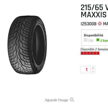
215/65 
MAXXIS
I253008
M
 À PLAT
Disponibilité
72H
2 Se
Disponible 2 Semain
Agrandir l'image