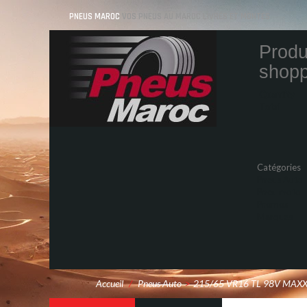
PNEUS MAROC
VOS PNEUS AU MAROC LIVRÉS ET MONTÉS
Produ
shopp
Quantity
Total
Catégories
Pneus Auto
Pneu moto
Promos
Marques
Accueil
/
Pneus Auto
>
215/65 VR16 TL 98V MAX