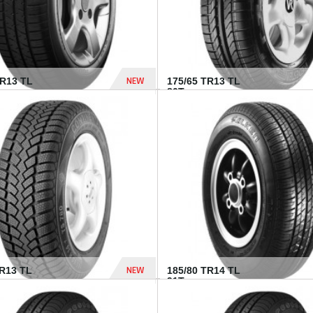
NEW
HR13 TL
175/65 TR13 TL
80T...
394 Dhs
NEW
TR13 TL
185/80 TR14 TL
.
91T...