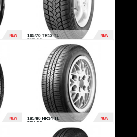
NEW
NEW
165/70 TR13 TL
79T CO...
402 Dhs
364 Dhs
NEW
NEW
165/60 HR14 TL
75H BR...