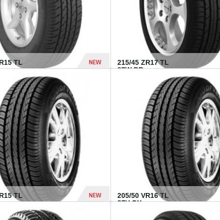
NEW
SR15 TL
215/45 ZR17 TL
.
87W BR...
837 Dhs
NEW
VR15 TL
205/50 VR16 TL
87V GY...