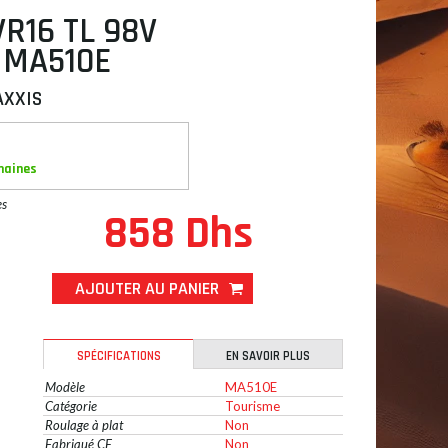
VR16 TL 98V
 MA510E
AXXIS
maines
es
858 Dhs
AJOUTER AU PANIER
SPÉCIFICATIONS
EN SAVOIR PLUS
Modèle
MA510E
Catégorie
Tourisme
Roulage à plat
Non
Fabriqué CE
Non