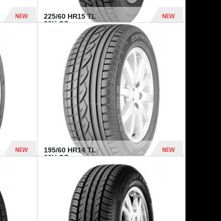
NEW
NEW
225/60 HR15 TL
96H CO...
432 Dhs
1 040 Dhs
NEW
NEW
195/60 HR14 TL
86H CO...
410 Dhs
790 Dhs