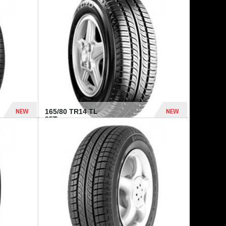
875 Dhs
1 771 Dhs
NEW
NEW
165/80 TR14 TL
85T...
372 Dhs
458 Dhs