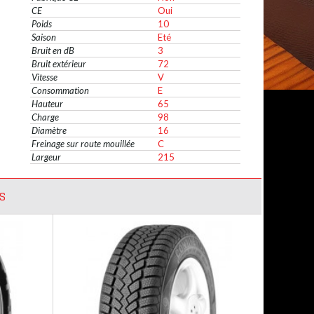
CE
Oui
Poids
10
Saison
Eté
Bruit en dB
3
Bruit extérieur
72
Vitesse
V
Consommation
E
Hauteur
65
Charge
98
Diamètre
16
Freinage sur route mouillée
C
Largeur
215
S