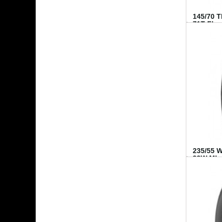
145/70 
71T FI...
235/55 
99W MI..