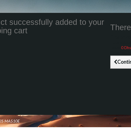
ct successfully added to your
There 
ing cart
Total product
Total shippin
Taxes
0 Dhs
Total (tax inc
Conti
XIS MA510E