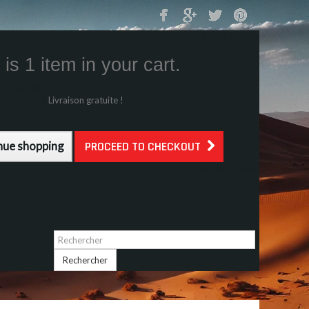
Mon Panier
0
is 1 item in your cart.
s (tax incl.)
g (tax incl.)
Livraison gratuite !
l.)
nue shopping
PROCEED TO CHECKOUT
Identifiez-vous
Rechercher