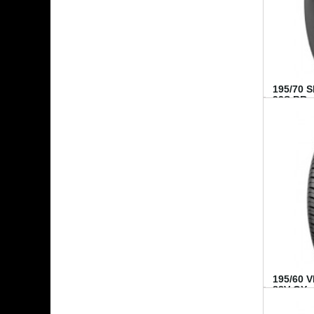
195/70 
92S BR..
195/60 
88V GY...