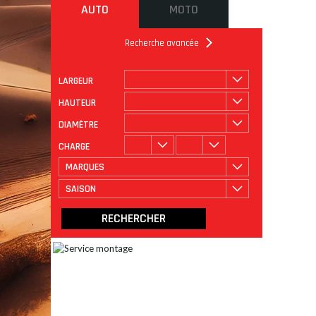
AUTO
MOTO
Recherche avancée
LARGEUR
ROULAGE
CATÉGORIE
HAUTEUR
DIAMÈTRE
CHARGE
MARQUES
SAISON