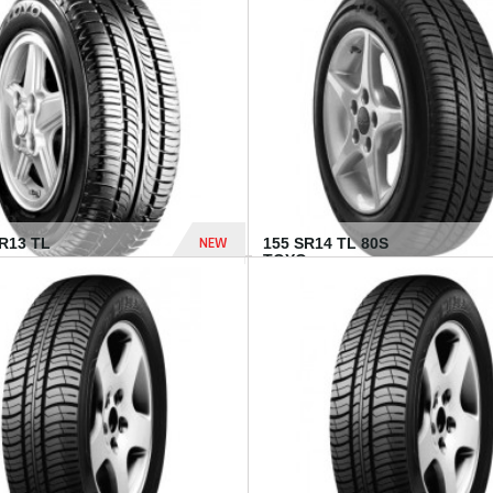
502 Dhs
NEW
TR13 TL
155 SR14 TL 80S
TOYO...
267 Dhs