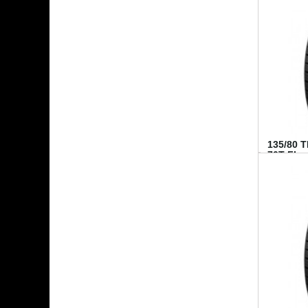
135/80 
70T FI...