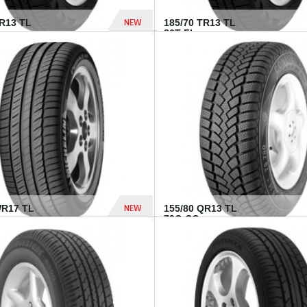
NEW
TR13 TL
185/70 TR13 TL
86T FI...
303 Dhs
NEW
WR17 TL
155/80 QR13 TL
.
79Q CO...
1 182 Dhs