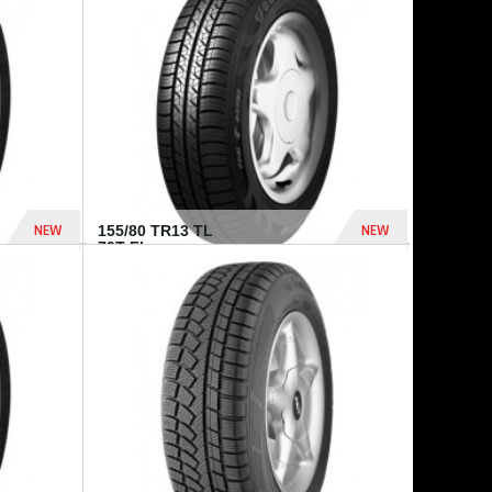
448 Dhs
540 Dhs
NEW
NEW
155/80 TR13 TL
79T FI...
302 Dhs
309 Dhs