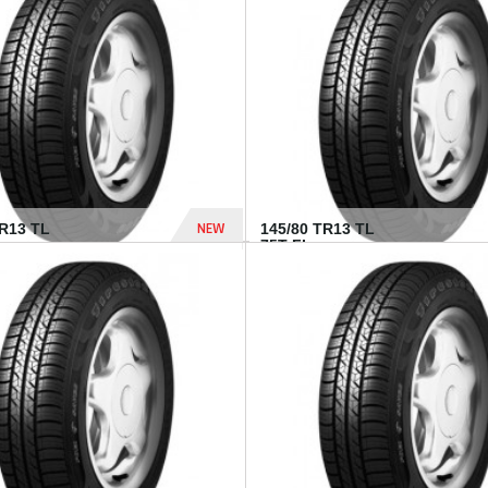
282 Dhs
NEW
TR13 TL
145/80 TR13 TL
75T FI...
307 Dhs