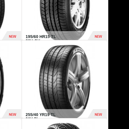
NEW
NEW
195/60 HR15 TL
88H GY...
955 Dhs
521 Dhs
NEW
NEW
255/40 YR19 TL
96Y PI...