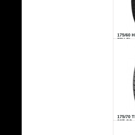
175/60 
77H FI...
175/70 
82T CO..