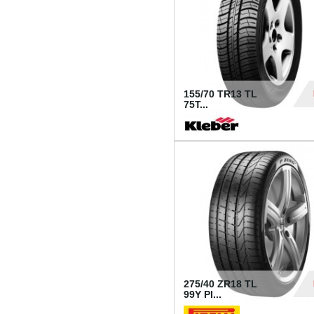
155/70 TR13 TL
75T...
30
275/40 ZR18 TL
99Y PI...