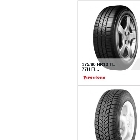
175/60 HR13 TL
77H FI...
39