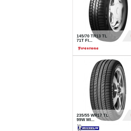
145/70 TR13 TL
71T FI...
30
235/55 WR17 TL
99W MI...