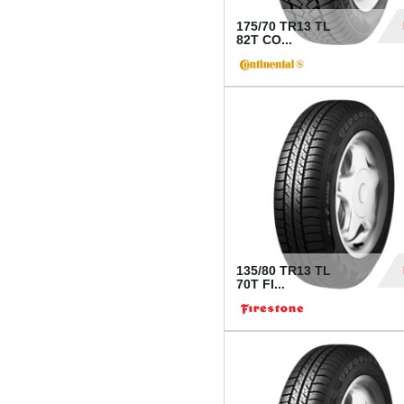
175/70 TR13 TL
82T CO...
28
135/80 TR13 TL
70T FI...
30