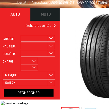
Accueil
/
Pneus Auto
>
205/40 WR17 TL 84W BR T001 TURAN
AUTO
MOTO
Recherche avancée
LARGEUR
ROULAGE À PLAT
CATÉGORIE
HAUTEUR
DIAMÈTRE
CHARGE
MARQUES
SAISON