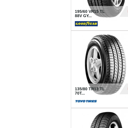
195/60 VR15 TL
88V GY...
50
135/80 TR13 TL
70T...
26