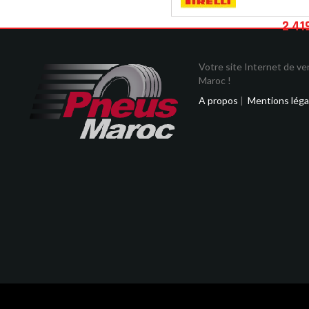
2 41
Votre site Internet de v
Maroc !
A propos
|
Mentions léga