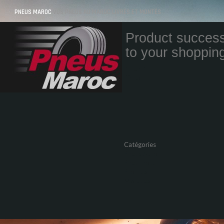
PNEUS MAROC
VOS PNEUS AU MAROC LIVRÉS ET MONTÉS
Product success
to your shopping
Quantity
Total
Catégories
Pneus Auto
Pneu moto
Promos
Marques