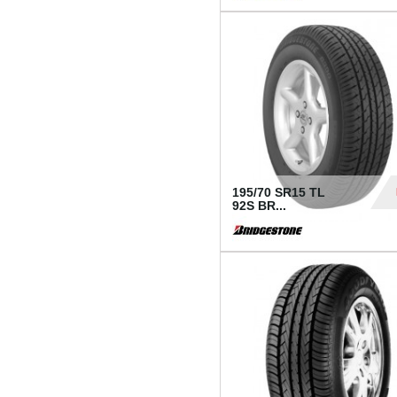
1 18
195/70 SR15 TL
92S BR...
83