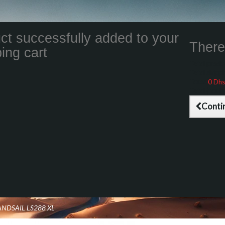
ct successfully added to your
There 
ing cart
Total product
Total shippin
Taxes
0 Dhs
Total (tax inc
Conti
ANDSAIL LS288 XL