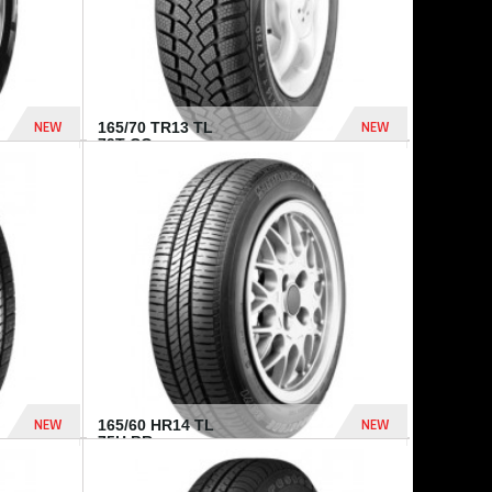
NEW
NEW
165/70 TR13 TL
79T CO...
402 Dhs
364 Dhs
NEW
NEW
165/60 HR14 TL
75H BR...