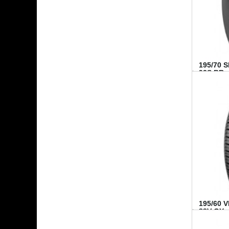
195/70 
92S BR..
195/60 
88V GY...