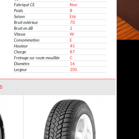
Fabriqué CE
Non
Poids
8
Saison
Eté
Bruit extérieur
70
Bruit en dB
2
Vitesse
W
Consommation
E
Hauteur
45
Charge
87
Freinage sur route mouillée
C
Diamètre
16
Largeur
205
S