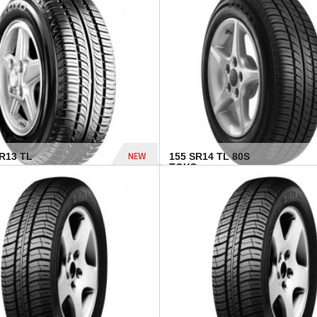
502 Dhs
NEW
TR13 TL
155 SR14 TL 80S
TOYO...
267 Dhs