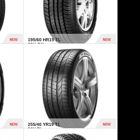
NEW
NEW
195/60 HR15 TL
88H GY...
955 Dhs
521 Dhs
NEW
NEW
255/40 YR19 TL
96Y PI...