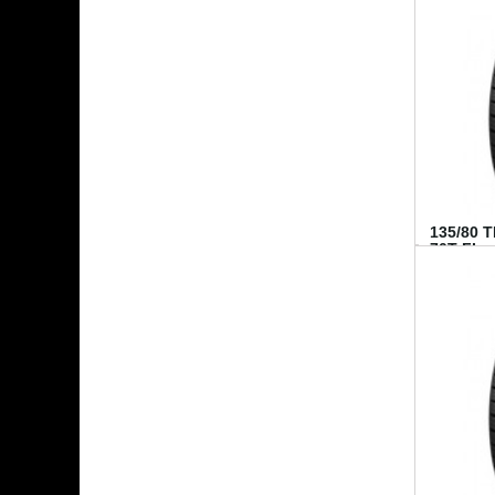
135/80 
70T FI...