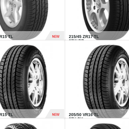
NEW
SR15 TL
215/45 ZR17 TL
.
87W BR...
837 Dhs
NEW
VR15 TL
205/50 VR16 TL
87V GY...