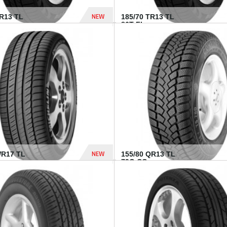
NEW
TR13 TL
185/70 TR13 TL
86T FI...
303 Dhs
NEW
WR17 TL
155/80 QR13 TL
.
79Q CO...
1 182 Dhs