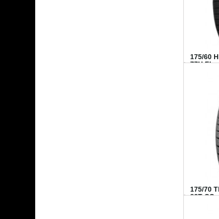
175/60 
77H FI...
175/70 
82T CO..