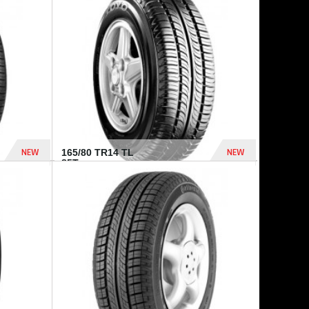
875 Dhs
1 771 Dhs
NEW
NEW
165/80 TR14 TL
85T...
372 Dhs
458 Dhs