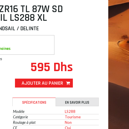
ZR16 TL 87W SD
IL LS288 XL
NDSAIL / DELINTE
maines
es
595 Dhs
AJOUTER AU PANIER
SPÉCIFICATIONS
EN SAVOIR PLUS
Modèle
LS288
Catégorie
Tourisme
Roulage à plat
Non
CE
Oui