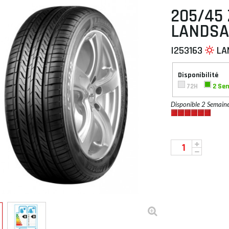
205/45 
LANDSA
I253163
LA
 À PLAT
Disponibilité
72H
2 Se
Disponible 2 Semain