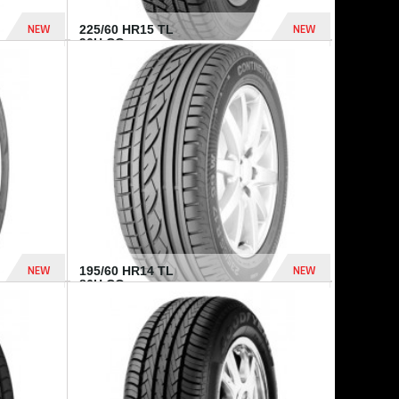
NEW
NEW
225/60 HR15 TL
96H CO...
432 Dhs
1 040 Dhs
NEW
NEW
195/60 HR14 TL
86H CO...
410 Dhs
790 Dhs