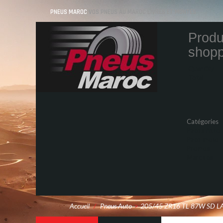
PNEUS MAROC
VOS PNEUS AU MAROC LIVRÉS ET MONTÉS
Produ
shopp
Quantity
Total
Catégories
Pneus Auto
Pneu moto
Promos
Marques
Accueil
/
Pneus Auto
>
205/45 ZR16 TL 87W SD L