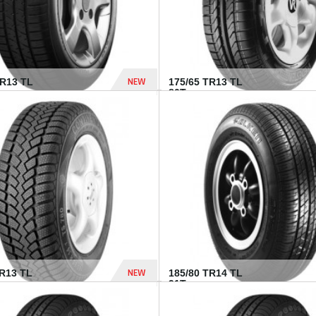
NEW
HR13 TL
175/65 TR13 TL
80T...
394 Dhs
NEW
TR13 TL
185/80 TR14 TL
.
91T...