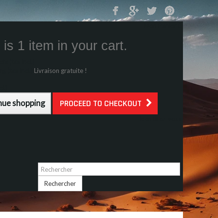
Mon Panier
0
is 1 item in your cart.
s (tax incl.)
g (tax incl.)
Livraison gratuite !
l.)
nue shopping
PROCEED TO CHECKOUT
Identifiez-vous
Rechercher