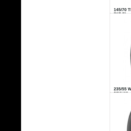
145/70 
71T FI...
235/55 
99W MI..