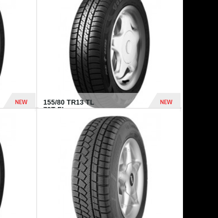
448 Dhs
540 Dhs
NEW
NEW
155/80 TR13 TL
79T FI...
302 Dhs
309 Dhs