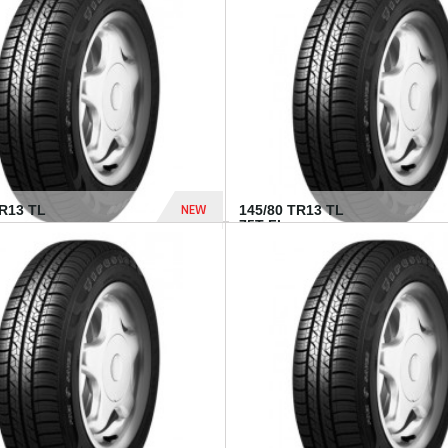
282 Dhs
NEW
TR13 TL
145/80 TR13 TL
75T FI...
307 Dhs