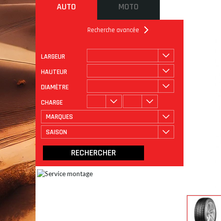
AUTO
MOTO
Recherche avancée
LARGEUR
ROULAGE
CATÉGORIE
HAUTEUR
DIAMÈTRE
CHARGE
MARQUES
SAISON