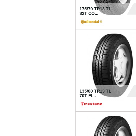
175/70 TR13 TL
82T CO...
28
135/80 TR13 TL
70T FI...
30