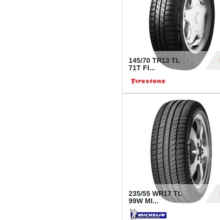
145/70 TR13 TL
71T FI...
30
235/55 WR17 TL
99W MI...