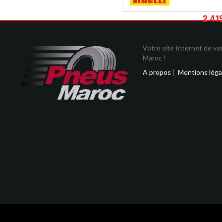
2 41
Votre site Internet de v
Maroc !
A propos
|
Mentions léga