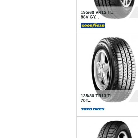
195/60 VR15 TL
88V GY...
50
135/80 TR13 TL
70T...
26