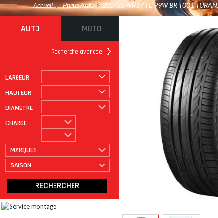
Accueil
/
Pneus Auto
>
235/55 WR17 TL 99W BR T001 TURA
AUTO
MOTO
Recherche avancée
LARGEUR
ROULAGE À PLAT
CATÉGORIE
HAUTEUR
DIAMÈTRE
CHARGE
MARQUES
SAISON