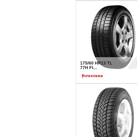
175/60 HR13 TL
77H FI...
39