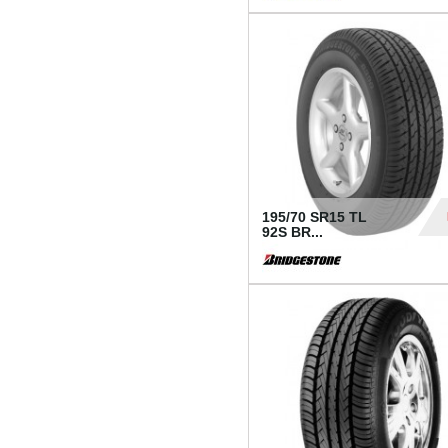
1 18
195/70 SR15 TL
92S BR...
83