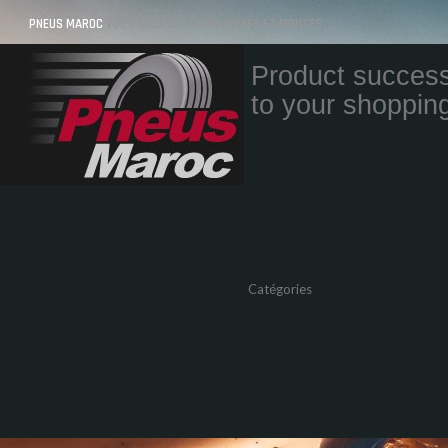
PNEUS MAROC
VOS PNEUS AU MAROC LIVRÉS ET MONTÉS
Product success
to your shopping
Quantity
Total
Catégories
Pneus Auto
Pneu moto
Promos
Marques