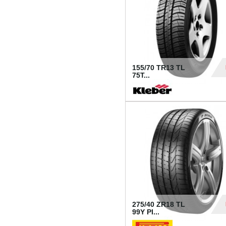
155/70 TR13 TL
75T...
30
275/40 ZR18 TL
99Y PI...