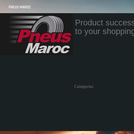
PNEUS MAROC
VOS PNEUS AU MAROC LIVRÉS ET MONTÉS
Product success
to your shopping
Quantity
Total
Catégories
Pneus Auto
Pneu moto
Promos
Marques