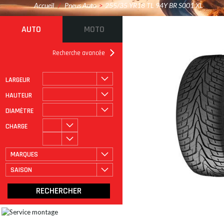
Accueil
/
Pneus Auto
>
255/35 YR18 TL 94Y BR S001 XL
AUTO
MOTO
Recherche avancée
LARGEUR
ROULAGE À PLAT
CATÉGORIE
HAUTEUR
DIAMÈTRE
CHARGE
MARQUES
SAISON