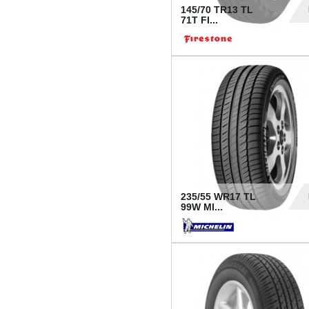
145/70 TR13 TL
71T FI...
30
235/55 WR17 TL
99W MI...
1 18