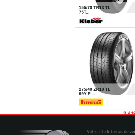
155/70 TR13 TL
75T...
30
275/40 ZR18 TL
99Y PI...
2 41
Votre site Internet de v