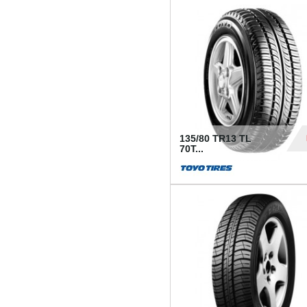
50
135/80 TR13 TL
70T...
26