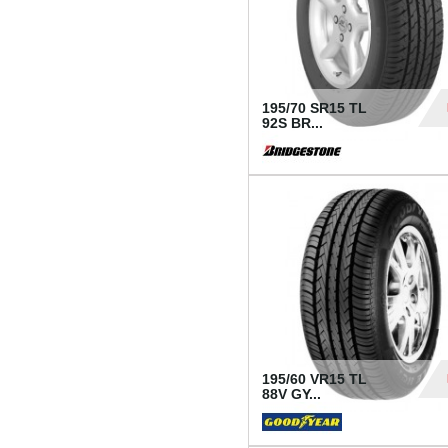
195/70 SR15 TL
92S BR...
83
195/60 VR15 TL
88V GY...