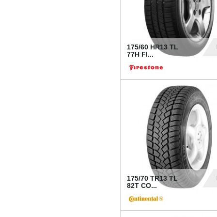
175/60 HR13 TL
77H FI...
39
175/70 TR13 TL
82T CO...