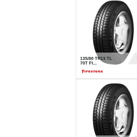
28
135/80 TR13 TL
70T FI...
30