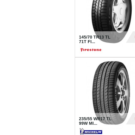
145/70 TR13 TL
71T FI...
30
235/55 WR17 TL
99W MI...