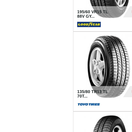
195/60 VR15 TL
88V GY...
50
135/80 TR13 TL
70T...
26