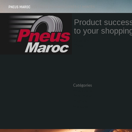
PNEUS MAROC
VOS PNEUS AU MAROC LIVRÉS ET MONTÉS
Product success
to your shopping
Quantity
Total
Catégories
Pneus Auto
Pneu moto
Promos
Marques