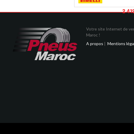
2 41
Votre site Internet de v
Maroc !
A propos
|
Mentions léga