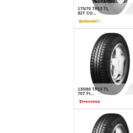
175/70 TR13 TL
82T CO...
28
135/80 TR13 TL
70T FI...
30