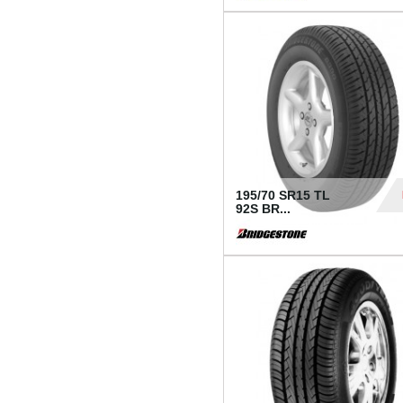
1 18
195/70 SR15 TL
92S BR...
83