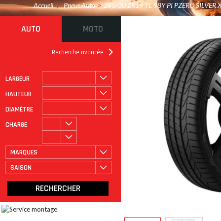
Accueil
/
Pneus Auto
>
285/30 ZR19 TL 98Y PI PZERO SILVER 
AUTO
MOTO
Recherche avancée
LARGEUR
ROULAGE À PLAT
CATÉGORIE
HAUTEUR
DIAMÈTRE
CHARGE
MARQUES
SAISON