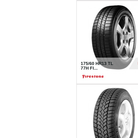
175/60 HR13 TL
77H FI...
39