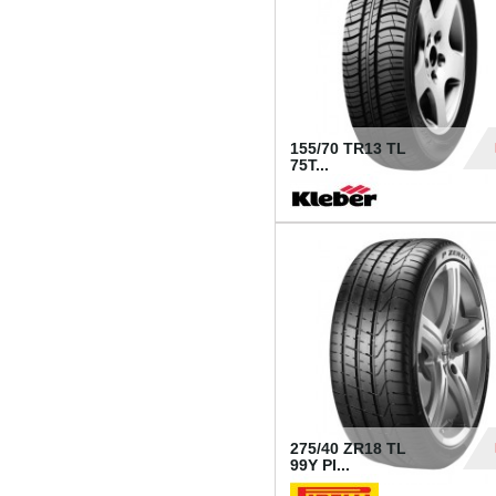
155/70 TR13 TL
75T...
30
275/40 ZR18 TL
99Y PI...