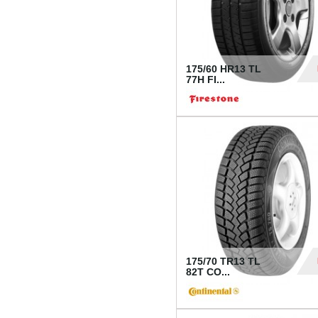
175/60 HR13 TL
77H FI...
39
175/70 TR13 TL
82T CO...