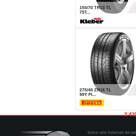
155/70 TR13 TL
75T...
30
275/40 ZR18 TL
99Y PI...
2 41
Votre site Internet de v