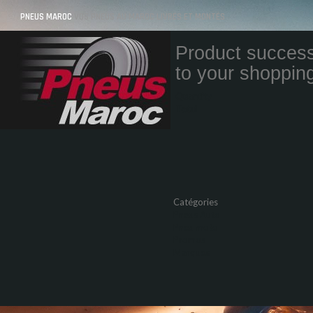
PNEUS MAROC
VOS PNEUS AU MAROC LIVRÉS ET MONTÉS
Product success
to your shopping
Quantity
Total
Catégories
Pneus Auto
Pneu moto
Promos
Marques