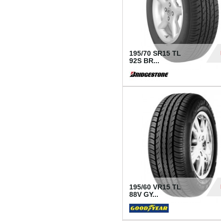
195/70 SR15 TL
92S BR...
83
195/60 VR15 TL
88V GY...