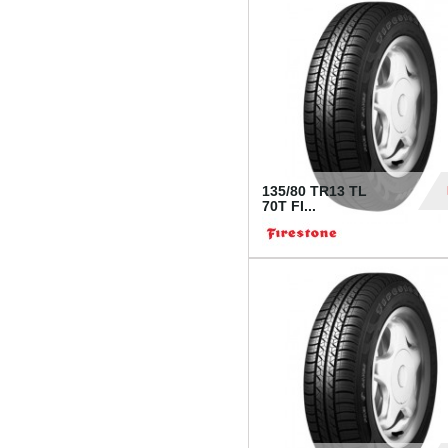
28
135/80 TR13 TL
70T FI...
30