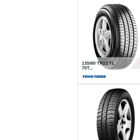
50
135/80 TR13 TL
70T...
26