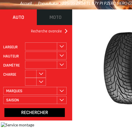
Accueil
/
Pneus Auto
>
225/35 ZR18 TL 87Y PI PZERO NERO G
AUTO
MOTO
Recherche avancée
LARGEUR
ROULAGE À PLAT
CATÉGORIE
HAUTEUR
DIAMÈTRE
CHARGE
MARQUES
SAISON