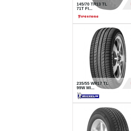
145/70 TR13 TL
71T FI...
30
235/55 WR17 TL
99W MI...
1 18