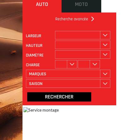
AUTO
MOTO
Recherche avancée
LARGEUR
ROULAGE
CATÉGORIE
HAUTEUR
DIAMÈTRE
CHARGE
MARQUES
SAISON