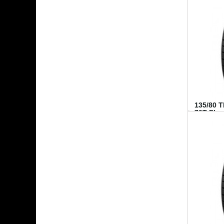
135/80 
70T FI...