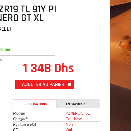
ZR19 TL 91Y PI
NERO GT XL
RELLI
maines
es
1 348 Dhs
AJOUTER AU PANIER
SPÉCIFICATIONS
EN SAVOIR PLUS
Modèle
PZNEROGTXL
Catégorie
Tourisme
Roulage à plat
Non
CE
Oui