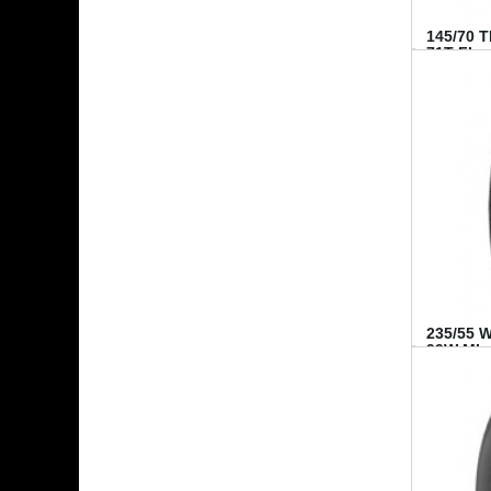
145/70 
71T FI...
235/55 
99W MI..