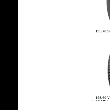
195/70 
92S BR..
195/60 
88V GY...