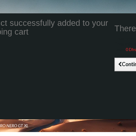
ct successfully added to your
There 
ing cart
Total product
Total shippin
Taxes
0 Dhs
Total (tax inc
Conti
ERO NERO GT XL