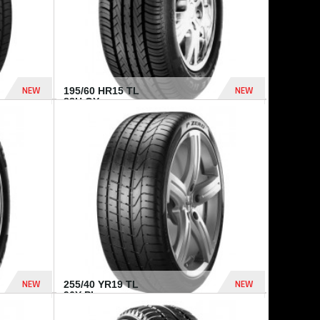
NEW
NEW
195/60 HR15 TL
88H GY...
955 Dhs
521 Dhs
NEW
NEW
255/40 YR19 TL
96Y PI...