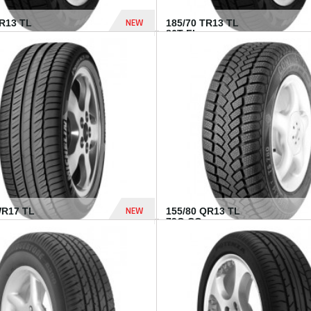
NEW
TR13 TL
185/70 TR13 TL
86T FI...
303 Dhs
NEW
WR17 TL
155/80 QR13 TL
.
79Q CO...
1 182 Dhs