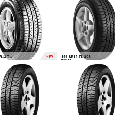
502 Dhs
NEW
TR13 TL
155 SR14 TL 80S
TOYO...
267 Dhs