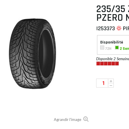
235/35 
PZERO 
I253373
PI
 À PLAT
Disponibilité
72H
2 Se
Disponible 2 Semain
Agrandir l'image