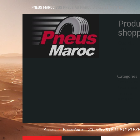
PNEUS MAROC
VOS PNEUS AU MAROC LIVRÉS ET MONTÉS
Produ
shopp
Quantity
Total
Catégories
Pneus Auto
Pneu moto
Promos
Marques
Accueil
/
Pneus Auto
>
235/35 ZR19 TL 91Y PI PZ