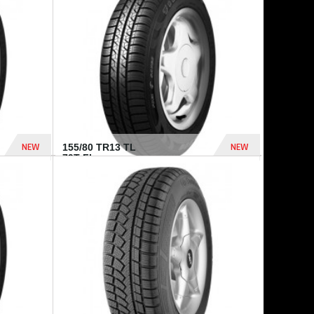
448 Dhs
540 Dhs
NEW
NEW
155/80 TR13 TL
79T FI...
302 Dhs
309 Dhs