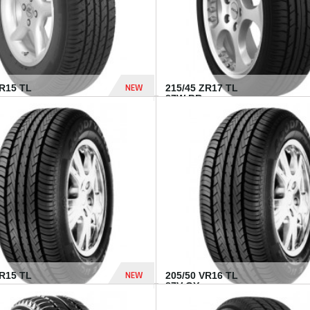
NEW
SR15 TL
215/45 ZR17 TL
.
87W BR...
837 Dhs
NEW
VR15 TL
205/50 VR16 TL
87V GY...