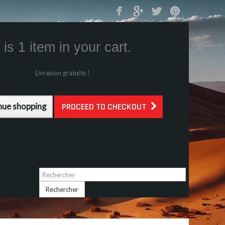
Mon Panier
0
is 1 item in your cart.
s (tax incl.)
g (tax incl.)
Livraison gratuite !
l.)
nue shopping
PROCEED TO CHECKOUT
Identifiez-vous
Rechercher