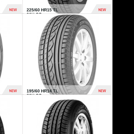
NEW
NEW
225/60 HR15 TL
96H CO...
432 Dhs
1 040 Dhs
NEW
NEW
195/60 HR14 TL
86H CO...
410 Dhs
790 Dhs