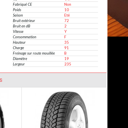
Fabriqué CE
Non
Poids
10
Saison
Eté
Bruit extérieur
72
Bruit en dB
2
Vitesse
Y
Consommation
F
Hauteur
35
Charge
91
Freinage sur route mouillée
B
Diamètre
19
Largeur
235
S