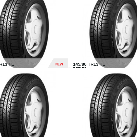
282 Dhs
NEW
TR13 TL
145/80 TR13 TL
75T FI...
307 Dhs