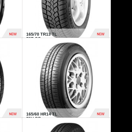
NEW
NEW
165/70 TR13 TL
79T CO...
402 Dhs
364 Dhs
NEW
NEW
165/60 HR14 TL
75H BR...