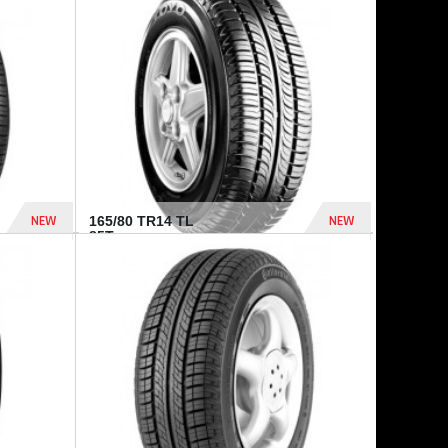
875 Dhs
1 771 Dhs
NEW
NEW
165/80 TR14 TL
85T...
372 Dhs
458 Dhs