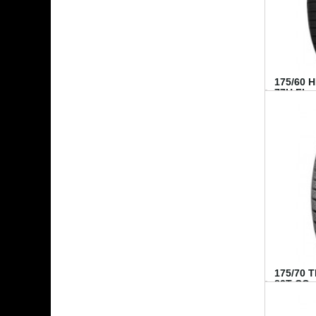
175/60 
77H FI...
175/70 
82T CO..