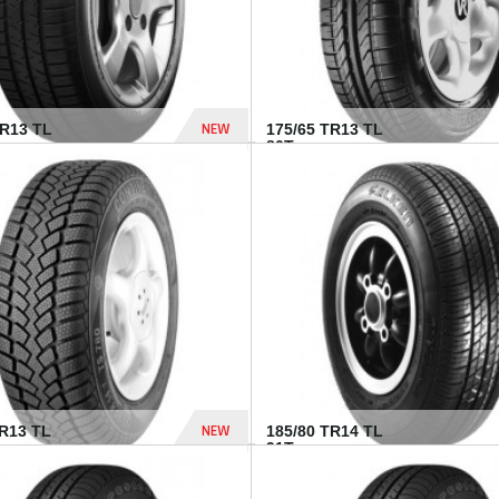
NEW
HR13 TL
175/65 TR13 TL
80T...
394 Dhs
NEW
TR13 TL
185/80 TR14 TL
.
91T...