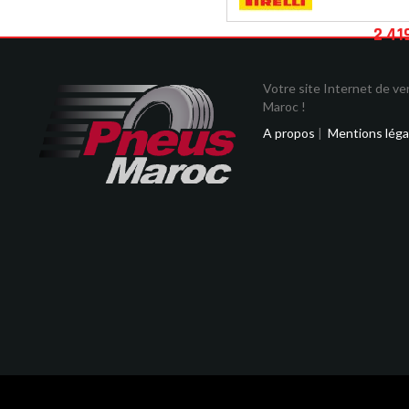
2 41
Votre site Internet de v
Maroc !
A propos
|
Mentions léga