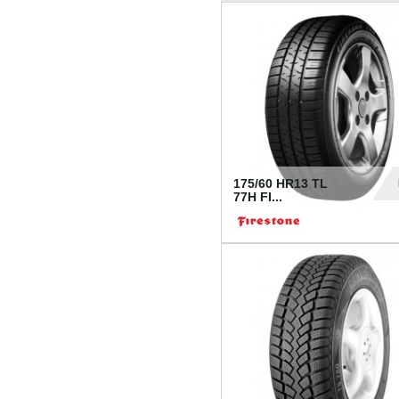
175/60 HR13 TL
77H FI...
39