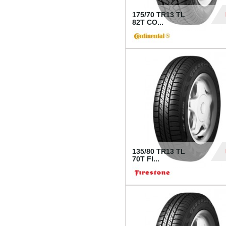
175/70 TR13 TL
82T CO...
28
135/80 TR13 TL
70T FI...
30