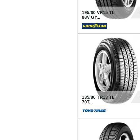
195/60 VR15 TL
88V GY...
50
135/80 TR13 TL
70T...
26