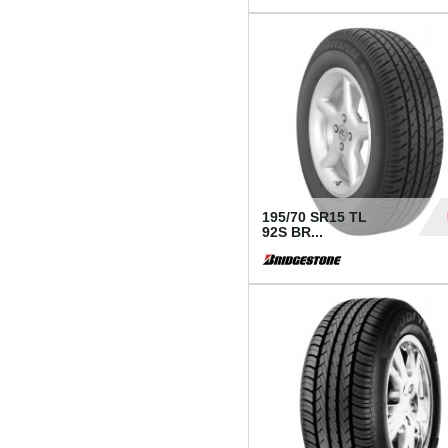
1 18
195/70 SR15 TL
92S BR...
83