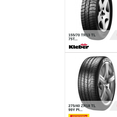
155/70 TR13 TL
75T...
30
275/40 ZR18 TL
99Y PI...