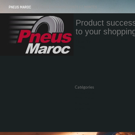
PNEUS MAROC
VOS PNEUS AU MAROC LIVRÉS ET MONTÉS
Product success
to your shopping
Quantity
Total
Catégories
Pneus Auto
Pneu moto
Promos
Marques