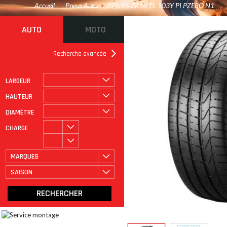
Accueil
/
Pneus Auto
>
275/45 ZR18 TL 103Y PI PZERO N1
AUTO
MOTO
Recherche avancée
LARGEUR
ROULAGE À PLAT
CATÉGORIE
HAUTEUR
DIAMÈTRE
CHARGE
MARQUES
SAISON