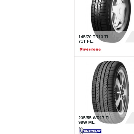
145/70 TR13 TL
71T FI...
30
235/55 WR17 TL
99W MI...