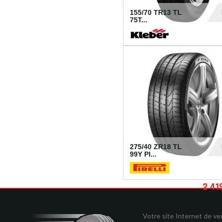
155/70 TR13 TL
75T...
30
275/40 ZR18 TL
99Y PI...
2 41
Votre site Internet de v