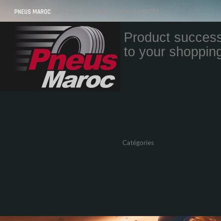
PNEUS MAROC
VOS PNEUS AU MAROC LIVRÉS ET MONTÉS
Product success
to your shopping
Quantity
Total
Catégories
Pneus Auto
Pneu moto
Promos
Marques