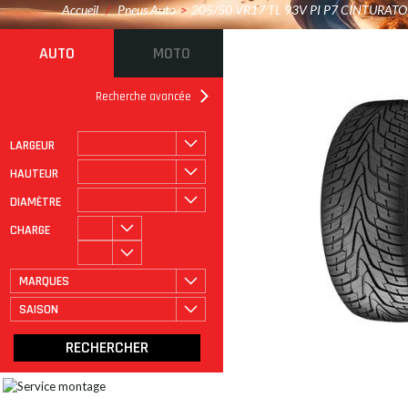
Accueil
/
Pneus Auto
>
205/50 VR17 TL 93V PI P7 CINTURATO 
AUTO
MOTO
Recherche avancée
LARGEUR
ROULAGE À PLAT
CATÉGORIE
HAUTEUR
DIAMÈTRE
CHARGE
MARQUES
SAISON