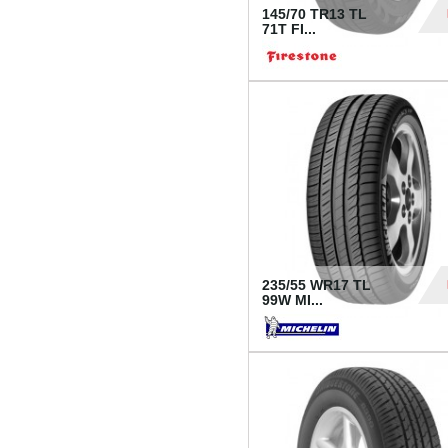
145/70 TR13 TL
71T FI...
30
235/55 WR17 TL
99W MI...
1 18