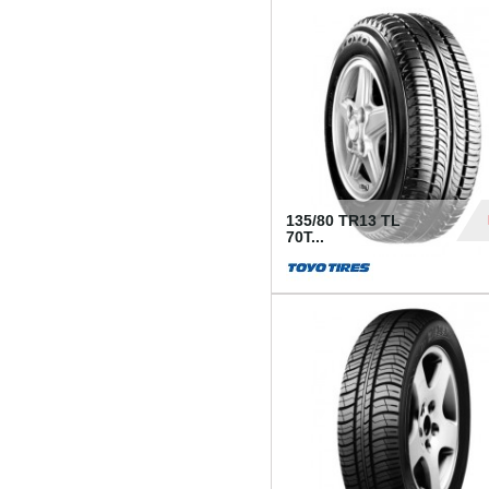
50
135/80 TR13 TL
70T...
26