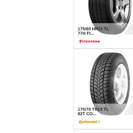
175/60 HR13 TL
77H FI...
39
175/70 TR13 TL
82T CO...