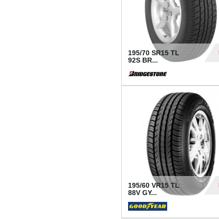
195/70 SR15 TL
92S BR...
83
195/60 VR15 TL
88V GY...