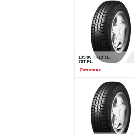
28
135/80 TR13 TL
70T FI...
30