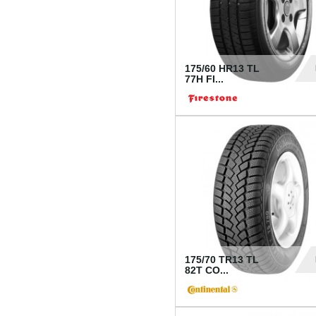
175/60 HR13 TL
77H FI...
39
175/70 TR13 TL
82T CO...