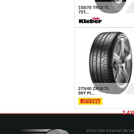
155/70 TR13 TL
75T...
30
275/40 ZR18 TL
99Y PI...
2 41
Votre site Internet de v