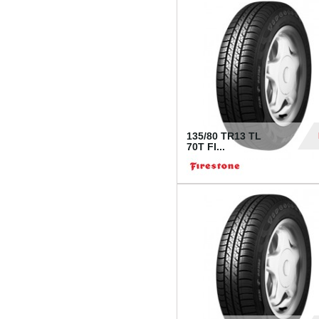
28
135/80 TR13 TL
70T FI...
30