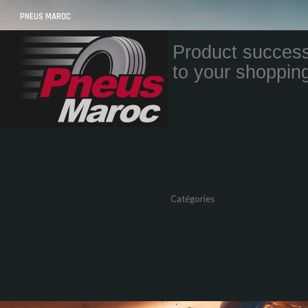
PNEUS MAROC
VOS PNEUS AU MAROC LIVRÉS ET MONTÉS
Product success
to your shopping
Quantity
Total
Catégories
Pneus Auto
Pneu moto
Promos
Marques