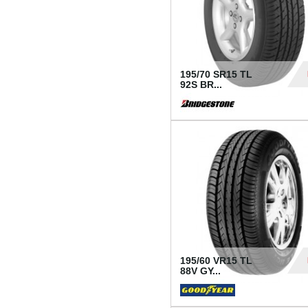
195/70 SR15 TL
92S BR...
83
195/60 VR15 TL
88V GY...