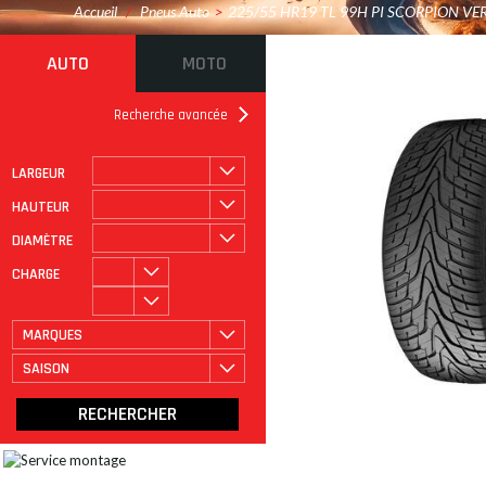
Accueil
/
Pneus Auto
>
225/55 HR19 TL 99H PI SCORPION VE
AUTO
MOTO
Recherche avancée
LARGEUR
ROULAGE À PLAT
CATÉGORIE
HAUTEUR
DIAMÈTRE
CHARGE
MARQUES
SAISON