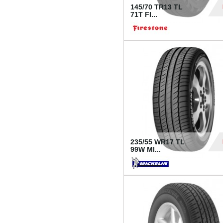
145/70 TR13 TL
71T FI...
30
235/55 WR17 TL
99W MI...
1 18