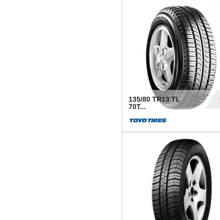
50
135/80 TR13 TL
70T...
26