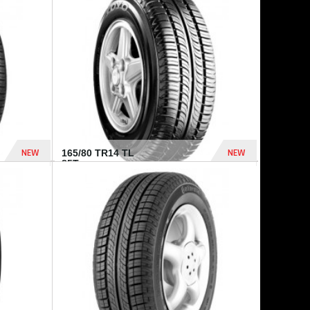
875 Dhs
1 771 Dhs
NEW
NEW
165/80 TR14 TL
85T...
372 Dhs
458 Dhs