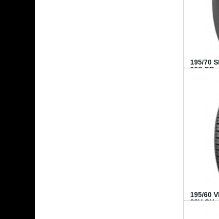
195/70 
92S BR..
195/60 
88V GY...