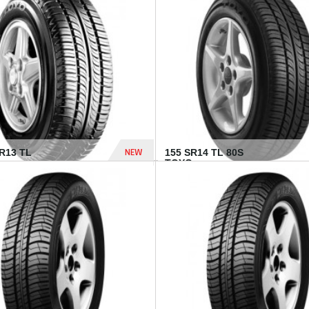
502 Dhs
NEW
TR13 TL
155 SR14 TL 80S
TOYO...
267 Dhs