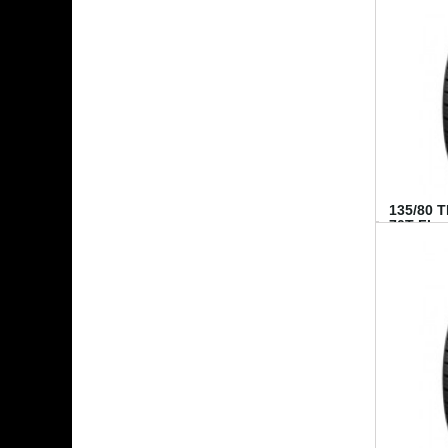
135/80 
70T FI...