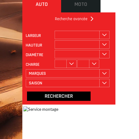
AUTO
MOTO
Recherche avancée
LARGEUR
ROULAGE
CATÉGORIE
HAUTEUR
DIAMÈTRE
CHARGE
MARQUES
SAISON