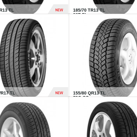
NEW
TR13 TL
185/70 TR13 TL
86T FI...
303 Dhs
NEW
WR17 TL
155/80 QR13 TL
.
79Q CO...
1 182 Dhs