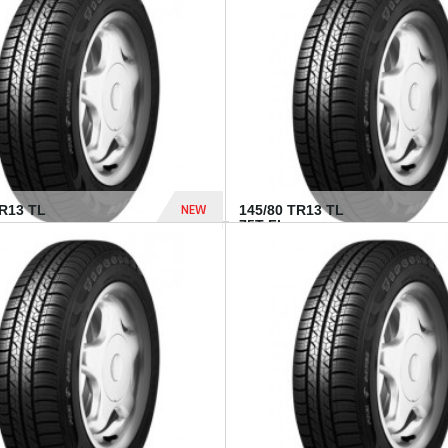
282 Dhs
NEW
TR13 TL
145/80 TR13 TL
75T FI...
307 Dhs