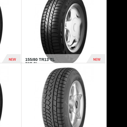
448 Dhs
540 Dhs
NEW
NEW
155/80 TR13 TL
79T FI...
302 Dhs
309 Dhs