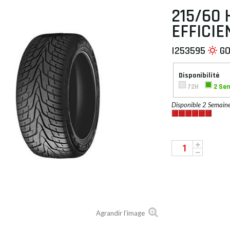
215/60 
EFFICIE
I253595
G
 À PLAT
Disponibilité
72H
2 Se
Disponible 2 Semain
Agrandir l'image