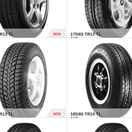
NEW
HR13 TL
175/65 TR13 TL
80T...
394 Dhs
NEW
TR13 TL
185/80 TR14 TL
.
91T...