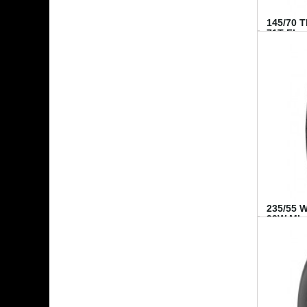
145/70 
71T FI...
235/55 
99W MI..