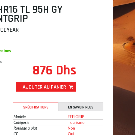
HR16 TL 95H GY
NTGRIP
OODYEAR
maines
es
876 Dhs
AJOUTER AU PANIER
SPÉCIFICATIONS
EN SAVOIR PLUS
Modèle
EFFIGRIP
Catégorie
Tourisme
Roulage à plat
Non
CE
Oui