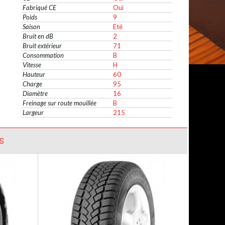
Fabriqué CE
Oui
Poids
9
Saison
Eté
Bruit en dB
2
Bruit extérieur
71
Consommation
B
Vitesse
H
Hauteur
60
Charge
95
Diamètre
16
Freinage sur route mouillée
B
Largeur
215
S