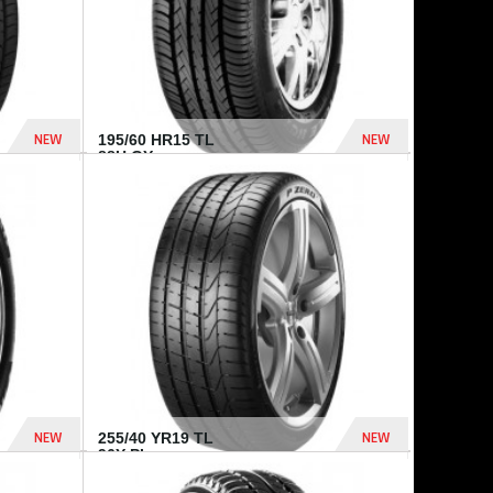
NEW
NEW
195/60 HR15 TL
88H GY...
955 Dhs
521 Dhs
NEW
NEW
255/40 YR19 TL
96Y PI...