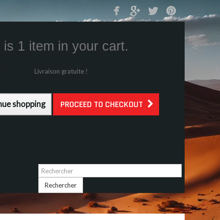
Mon Panier
0
is 1 item in your cart.
s (tax incl.)
g (tax incl.)
Livraison gratuite !
l.)
nue shopping
PROCEED TO CHECKOUT
Identifiez-vous
Rechercher