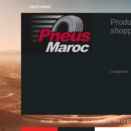
PNEUS MAROC
VOS PNEUS AU MAROC LIVRÉS ET MONTÉS
Produ
shopp
Quantity
Total
Catégories
Pneus Auto
Pneu moto
Promos
Marques
Accueil
/
Pneus Auto
>
215/60 HR16 TL 95H GY E