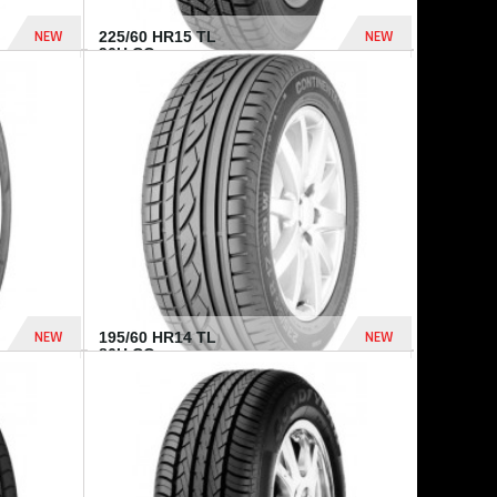
NEW
NEW
225/60 HR15 TL
96H CO...
432 Dhs
1 040 Dhs
NEW
NEW
195/60 HR14 TL
86H CO...
410 Dhs
790 Dhs