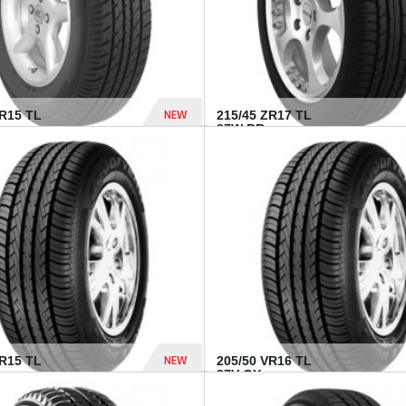
NEW
SR15 TL
215/45 ZR17 TL
.
87W BR...
837 Dhs
NEW
VR15 TL
205/50 VR16 TL
87V GY...