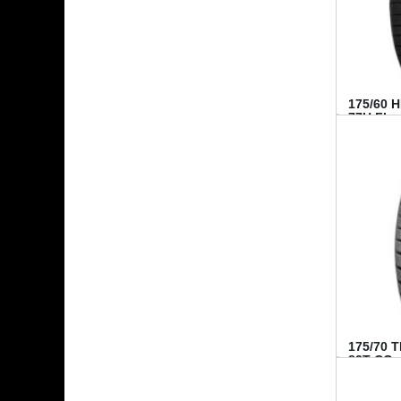
175/60 
77H FI...
175/70 
82T CO..