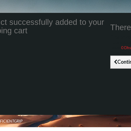
ct successfully added to your
There 
ing cart
Total product
Total shippin
Taxes
0 Dhs
Total (tax inc
Conti
FFICIENTGRIP