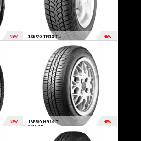
NEW
NEW
165/70 TR13 TL
79T CO...
402 Dhs
364 Dhs
NEW
NEW
165/60 HR14 TL
75H BR...