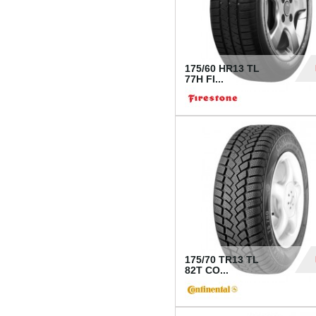
175/60 HR13 TL
77H FI...
39
175/70 TR13 TL
82T CO...