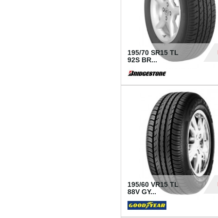
195/70 SR15 TL
92S BR...
83
195/60 VR15 TL
88V GY...