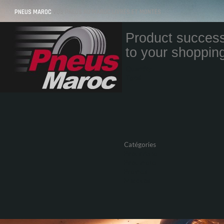
PNEUS MAROC
VOS PNEUS AU MAROC LIVRÉS ET MONTÉS
Product success
to your shopping
Quantity
Total
Catégories
Pneus Auto
Pneu moto
Promos
Marques