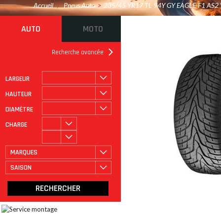
Accueil
/
Pneus Auto
>
235/45 YR17 TL 94Y GY EAGLE-F1 AS2
AUTO
MOTO
Recherche avancée
LARGEUR
ROULAGE À PLAT
CATÉGORIE
HAUTEUR
DIAMÈTRE
CHARGE
MARQUES
SAISON