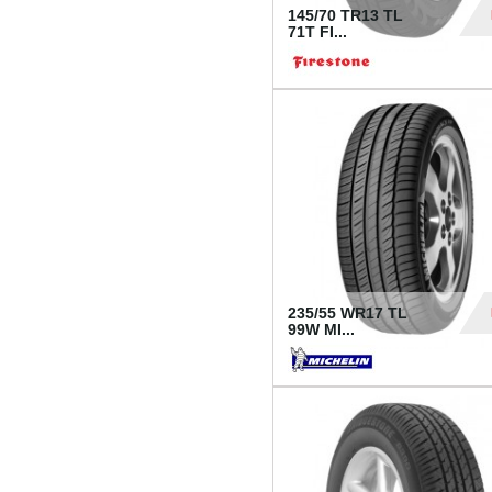
145/70 TR13 TL
71T FI...
30
235/55 WR17 TL
99W MI...
1 18