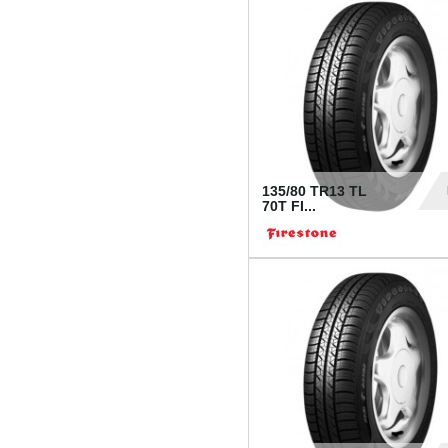
28
135/80 TR13 TL
70T FI...
30