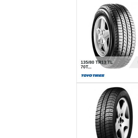
50
135/80 TR13 TL
70T...
26