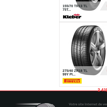
155/70 TR13 TL
75T...
30
275/40 ZR18 TL
99Y PI...
2 41
Votre site Internet de v