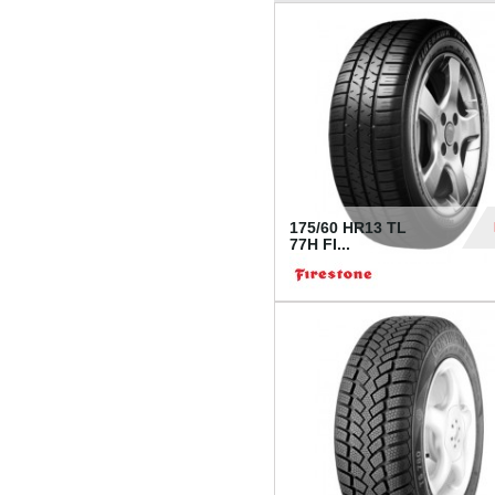
175/60 HR13 TL
77H FI...
39