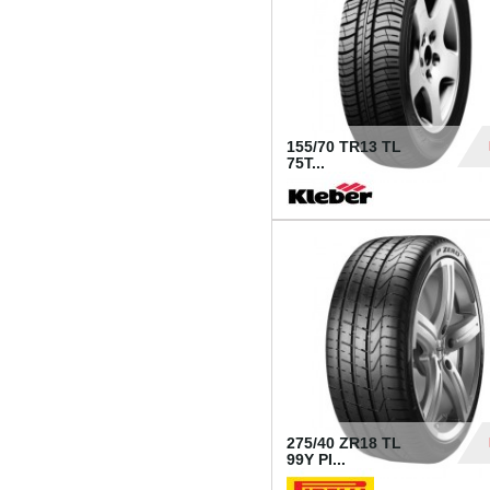
155/70 TR13 TL
75T...
30
275/40 ZR18 TL
99Y PI...