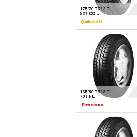
175/70 TR13 TL
82T CO...
28
135/80 TR13 TL
70T FI...
30