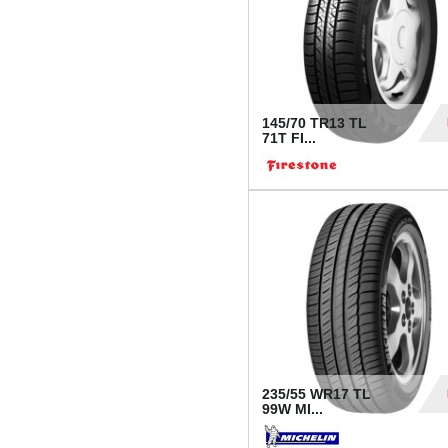
145/70 TR13 TL
71T FI...
30
235/55 WR17 TL
99W MI...