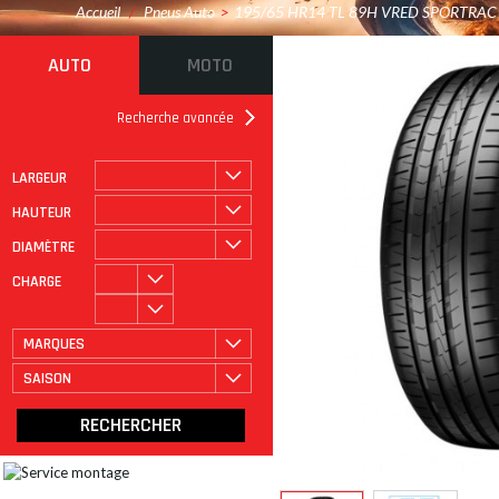
Accueil
/
Pneus Auto
>
195/65 HR14 TL 89H VRED SPORTRAC
AUTO
MOTO
Recherche avancée
LARGEUR
ROULAGE À PLAT
CATÉGORIE
HAUTEUR
DIAMÈTRE
CHARGE
MARQUES
SAISON