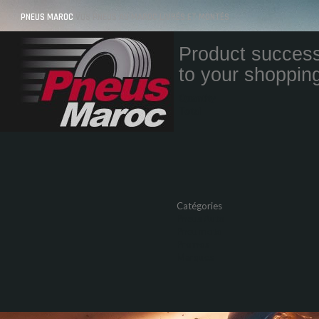
PNEUS MAROC
VOS PNEUS AU MAROC LIVRÉS ET MONTÉS
Product success
to your shopping
Quantity
Total
Catégories
Pneus Auto
Pneu moto
Promos
Marques