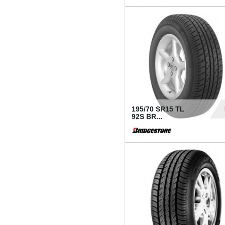
1 18
195/70 SR15 TL
92S BR...
83