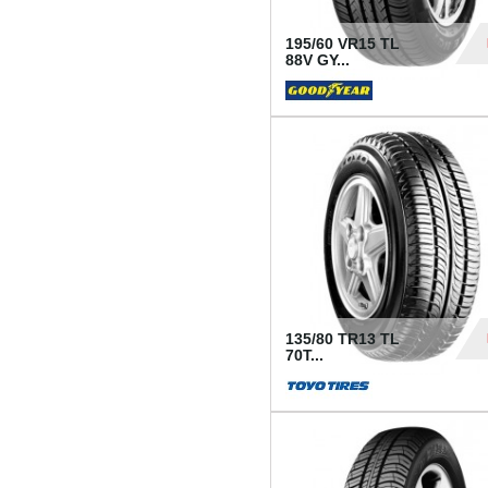
195/60 VR15 TL
88V GY...
50
135/80 TR13 TL
70T...
26