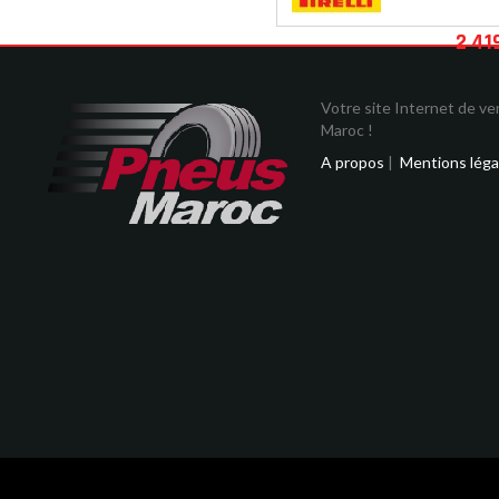
2 41
Votre site Internet de v
Maroc !
A propos
|
Mentions léga