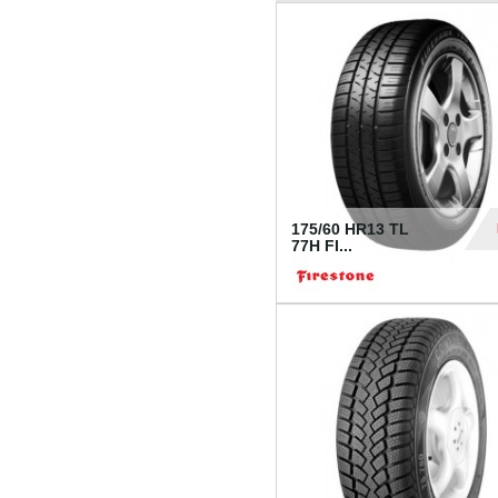
175/60 HR13 TL
77H FI...
39