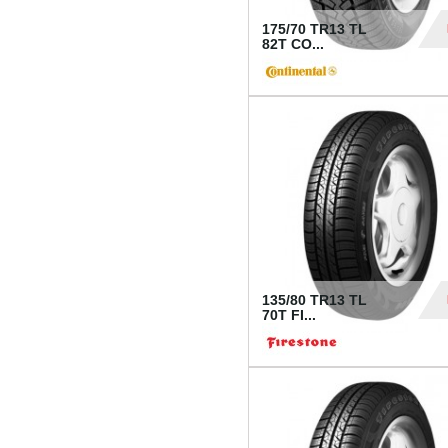
175/70 TR13 TL
82T CO...
28
135/80 TR13 TL
70T FI...
30