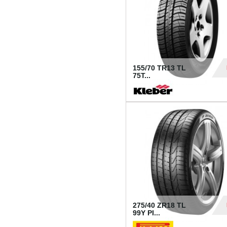
155/70 TR13 TL
75T...
30
275/40 ZR18 TL
99Y PI...