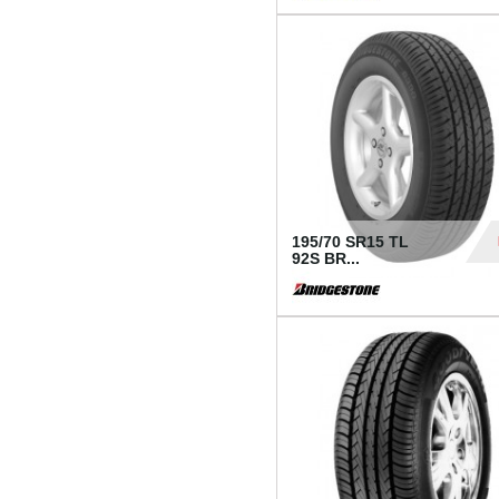
1 18
195/70 SR15 TL
92S BR...
83