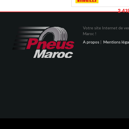
2 41
Votre site Internet de v
Maroc !
A propos
|
Mentions léga