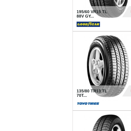
195/60 VR15 TL
88V GY...
50
135/80 TR13 TL
70T...
26