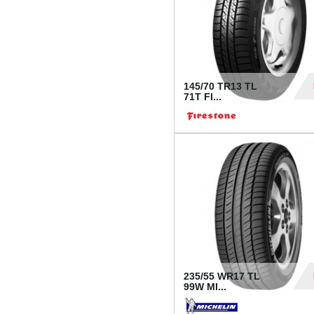
145/70 TR13 TL
71T FI...
30
235/55 WR17 TL
99W MI...