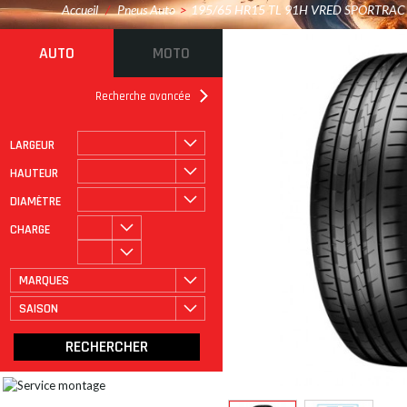
Accueil
/
Pneus Auto
>
195/65 HR15 TL 91H VRED SPORTRAC
AUTO
MOTO
Recherche avancée
LARGEUR
ROULAGE À PLAT
CATÉGORIE
HAUTEUR
DIAMÈTRE
CHARGE
MARQUES
SAISON