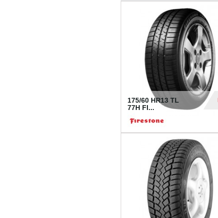
175/60 HR13 TL
77H FI...
39