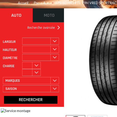
Accueil
/
Pneus Auto
>
175/60 HR14 TL 79H VRED SPORTRAC
AUTO
MOTO
Recherche avancée
LARGEUR
ROULAGE À PLAT
CATÉGORIE
HAUTEUR
DIAMÈTRE
CHARGE
MARQUES
SAISON