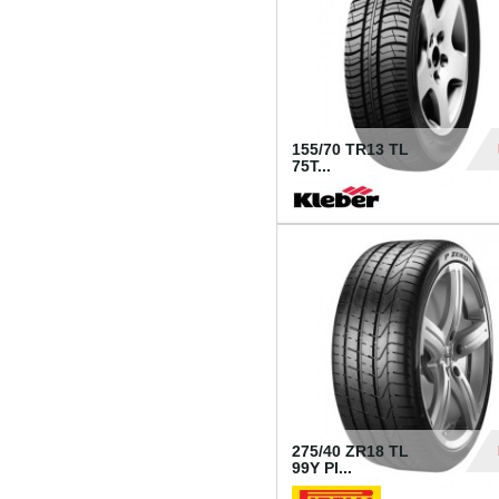
155/70 TR13 TL
75T...
30
275/40 ZR18 TL
99Y PI...