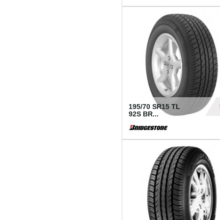
1 18
195/70 SR15 TL
92S BR...
83