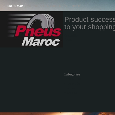
PNEUS MAROC
VOS PNEUS AU MAROC LIVRÉS ET MONTÉS
Product success
to your shopping
Quantity
Total
Catégories
Pneus Auto
Pneu moto
Promos
Marques