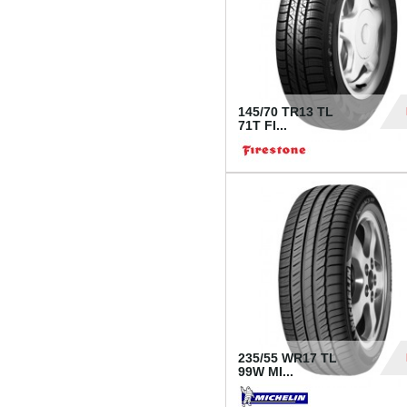
145/70 TR13 TL
71T FI...
30
235/55 WR17 TL
99W MI...