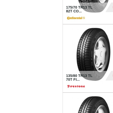
175/70 TR13 TL
82T CO...
28
135/80 TR13 TL
70T FI...
30