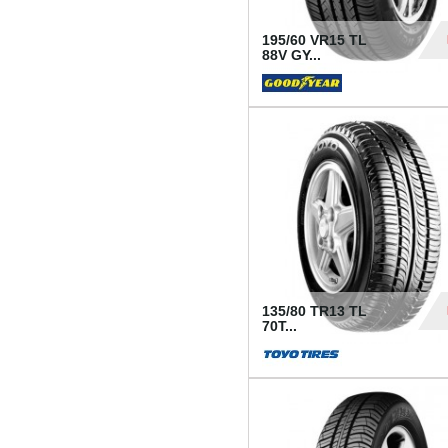
195/60 VR15 TL
88V GY...
50
135/80 TR13 TL
70T...
26