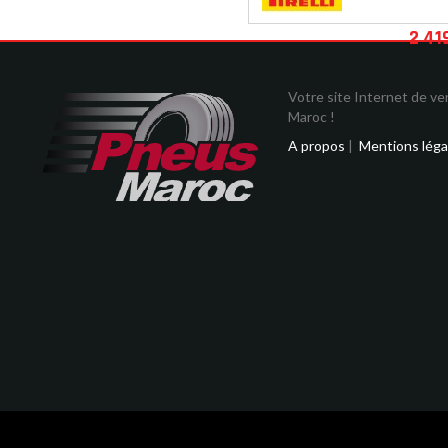
2 41
Votre site Internet de v
Maroc !
A propos
|
Mentions léga