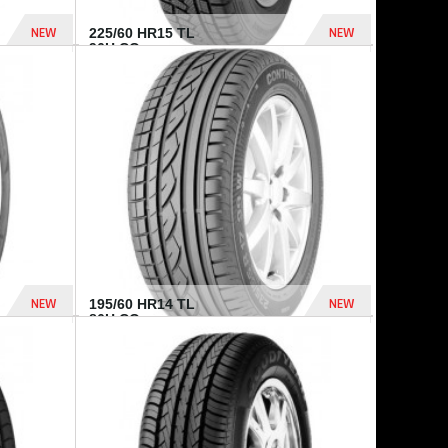
NEW
NEW
225/60 HR15 TL
96H CO...
432 Dhs
1 040 Dhs
NEW
NEW
195/60 HR14 TL
86H CO...
410 Dhs
790 Dhs