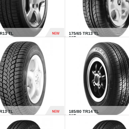
NEW
HR13 TL
175/65 TR13 TL
80T...
394 Dhs
NEW
TR13 TL
185/80 TR14 TL
.
91T...