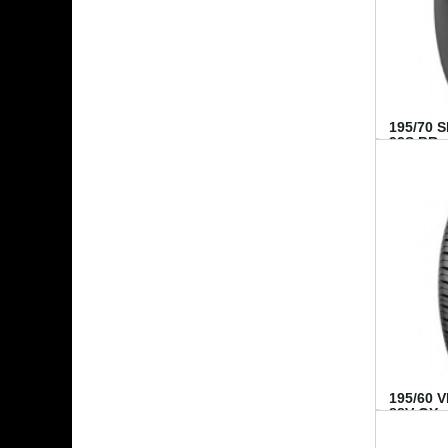
195/70 
92S BR..
195/60 
88V GY...