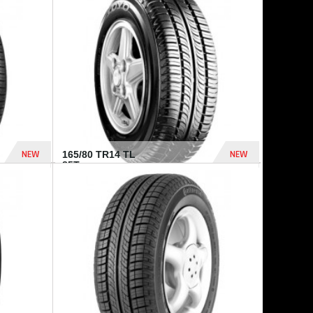
875 Dhs
1 771 Dhs
NEW
NEW
165/80 TR14 TL
85T...
372 Dhs
458 Dhs