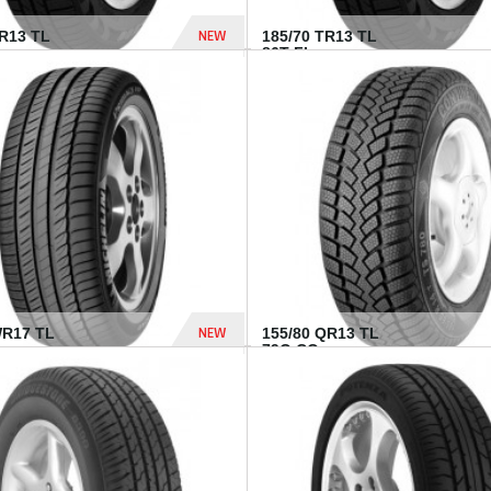
NEW
TR13 TL
185/70 TR13 TL
86T FI...
303 Dhs
NEW
WR17 TL
155/80 QR13 TL
.
79Q CO...
1 182 Dhs