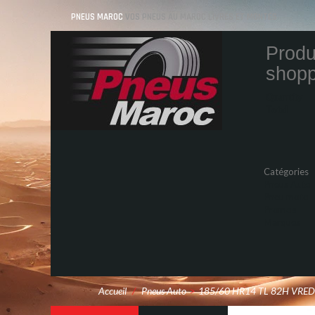
PNEUS MAROC
VOS PNEUS AU MAROC LIVRÉS ET MONTÉS
Produ
shopp
Quantity
Total
Catégories
Pneus Auto
Pneu moto
Promos
Marques
Accueil
/
Pneus Auto
>
185/60 HR14 TL 82H VRE