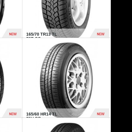
NEW
NEW
165/70 TR13 TL
79T CO...
402 Dhs
364 Dhs
NEW
NEW
165/60 HR14 TL
75H BR...