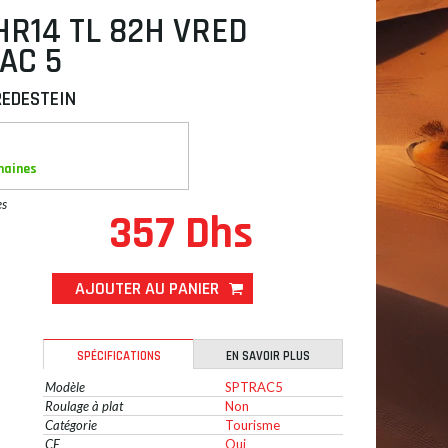
HR14 TL 82H VRED
AC 5
REDESTEIN
maines
es
357 Dhs
AJOUTER AU PANIER
SPÉCIFICATIONS
EN SAVOIR PLUS
Modèle
SPTRAC5
Roulage à plat
Non
Catégorie
Tourisme
CE
Oui