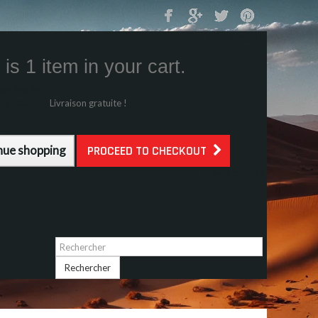
Mon Panier
0
is 1 item in your cart.
s (tax incl.)
g (tax incl.)
Livraison gratuite !
l.)
nue shopping
PROCEED TO CHECKOUT
Identifiez-vous
Rechercher