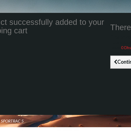
ct successfully added to your
There 
ing cart
Total product
Total shippin
Taxes
0 Dhs
Total (tax inc
Conti
D SPORTRAC 5