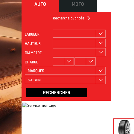
AUTO
MOTO
Recherche avancée
LARGEUR
ROULAGE
CATÉGORIE
HAUTEUR
DIAMÈTRE
CHARGE
MARQUES
SAISON