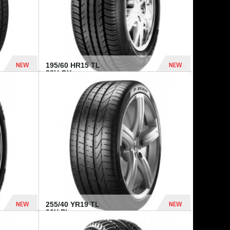
NEW
NEW
195/60 HR15 TL
88H GY...
955 Dhs
521 Dhs
NEW
NEW
255/40 YR19 TL
96Y PI...