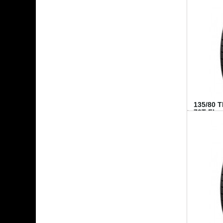
135/80 
70T FI...