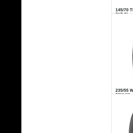
145/70 
71T FI...
235/55 
99W MI..