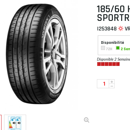
185/60 
SPORTR
I253848
V
 À PLAT
Disponibilité
72H
2 Se
Disponible 2 Semain