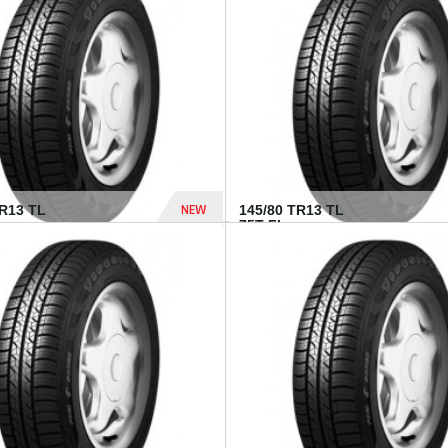
282 Dhs
NEW
TR13 TL
145/80 TR13 TL
75T FI...
307 Dhs