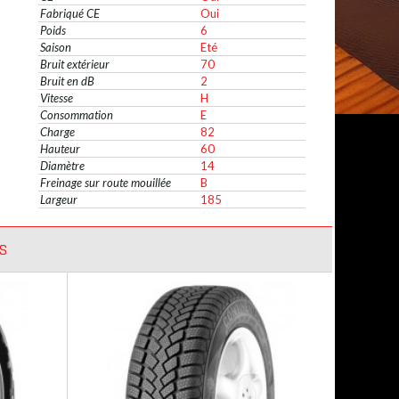
Fabriqué CE
Oui
Poids
6
Saison
Eté
Bruit extérieur
70
Bruit en dB
2
Vitesse
H
Consommation
E
Charge
82
Hauteur
60
Diamètre
14
Freinage sur route mouillée
B
Largeur
185
S