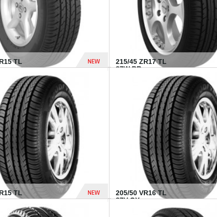
NEW
SR15 TL
215/45 ZR17 TL
.
87W BR...
837 Dhs
NEW
VR15 TL
205/50 VR16 TL
87V GY...