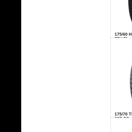
175/60 
77H FI...
175/70 
82T CO..