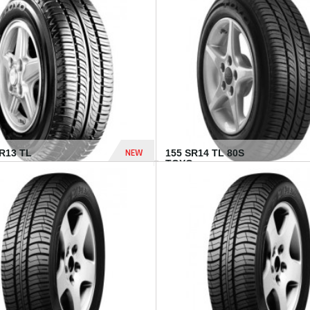
502 Dhs
NEW
TR13 TL
155 SR14 TL 80S
TOYO...
267 Dhs