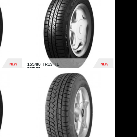
448 Dhs
540 Dhs
NEW
NEW
155/80 TR13 TL
79T FI...
302 Dhs
309 Dhs